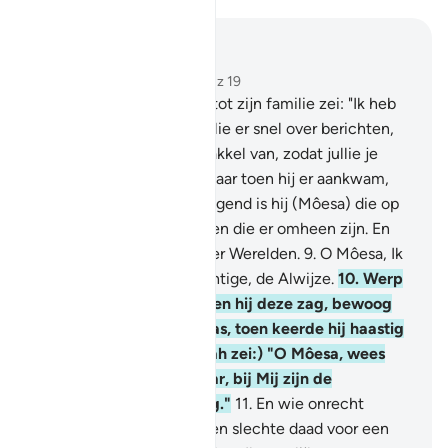
Lees in context
Hoofdstuk 27, Pagina 377, Juz 19
7
.
(Gedenk) toen Môesa tot zijn familie zei: "Ik heb
een vuur gezien. Ik zal jullie er snel over berichten,
of ik breng jullie er een fakkel van, zodat jullie je
kunnen verwarmen."
8
.
Maar toen hij er aankwam,
werd bij geroepen: "Gezegend is hij (Môesa) die op
de plaats van het vuur is en die er omheen zijn. En
Heilig is Allah, de Heer der Werelden.
9
.
O Môesa, Ik
ben het, Allah, de Almachtige, de Alwijze.
10
.
Werp
jouw staf neer." Maar toen hij deze zag, bewoog
zij alsof het een slang was, toen keerde hij haastig
omen keek niet om. (Allah zei:) "O Môesa, wees
niet bang, want voorwaar, bij Mij zijn de
Boodschappen niet bang."
11
.
En wie onrecht
pleegde en vervolgens een slechte daad voor een