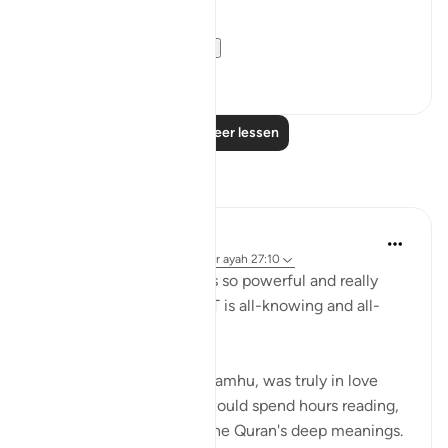
فَخَرَجَ مِنْهَا خَائِفًا يَتَرَقَّبُ ۖ
**So he left ...
Bekijk meer
36
2
Lees meer lessen
Reflecties
R Hussain-Farnsworth
5 weken geleden
·
Verwijzen naar
ayah 27:10
SubhanAllah, this verse is so powerful and really
shows me that Allah SWT is all-knowing and all-
seeing.
My late father, Allah yarhamhu, was truly in love
with the Quran, and he would spend hours reading,
reciting, and pondering the Quran's deep meanings.