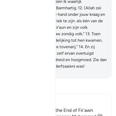
goede daad inruilde: dan ben Ik waarlijk
Vergevensgezind, Meest Barmhartig.
12
.
(Allah zei
tot Môesa:) "En stop jouw hand onder jouw kraag en
deze schijnt wit, zonder ziek te zijn: als één van de
negen wonderen tegen Fir'aun en zijn volk.
Voorwaar, zij zijn een zwaw zondig volk."
13
.
Toen
Onze Tekenen ter verduidelijking tot hen kwamen,
zeiden zij: "Dit is duidelijke tovenarij."
14
.
En zij
ontkenden ze, hoewel zij zelf ervan overtuigd
waren, uit onrechtvaardigheid en hoogmoed. Zie dan
hoe het einde van de verderfzaaiers was!
-
Sofian S. Siregar
Lees Tafsir
Ibn Kathir (Abridged)
The Story of Musa and the End of Fir`awn