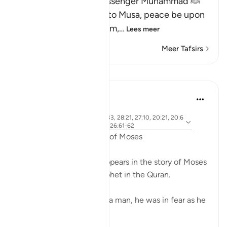
Here Allah tells His Messenger Muhammad ﷺ
about what happened to Musa, peace be upon
him, how Allah chose him,
…
Lees meer
Meer Tafsirs
Lessen
Ammar AlShukry
5 jaar geleden
·
Verwijzen
ayah 28:31, 28:25, 28:33, 28:21, 27:10, 20:21, 20:6
naar
7-68, 26:21, 20:45-46, 26:61-62
Fear in the Quranic story of Moses
The word khawf (fear) appears in the story of Moses
more than any other prophet in the Quran.
After accidentally killing a man, he was in fear as he
exited the city.