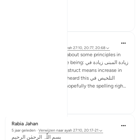
...
Bekijk meer
27
8
ماريا مرزوقي
4 jaar geleden
·
Verwijzen naar
ayah 27:10, 20:77, 20:68
I have learned a little bit about some principles in
the Arabic Language. One being: زيادة المبنى زيادة في
المعنى i.e. increase in construct means increase in
meaning . And I recently heard this التلخيص في
المبنى تلخيص في المعنى (hopefully the spelling righ...
Bekijk meer
6
4
Rabia Jahan
5 jaar geleden
·
Verwijzen naar
ayah 27:10, 20:17-21
بسم اللّٰہ الرحمٰن الرحیم