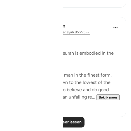
Lessen
In the Shade of the Quran
31 weken geleden
·
Verwijzen naar
ayah 95:2-5
Man's Fair Shape
The essential fact of the surah is embodied in the
verses:
"We indeed have created man in the finest form,
then We brought him down to the lowest of the
low, except for those who believe and do good
deeds; for theirs shall be an unfailing re...
Bekijk meer
0
0
Lees meer lessen