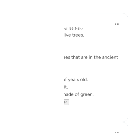
Reflecties
Razia Zahra
2 jaar geleden
·
Verwijzen naar
ayah 95:1-8
I didn’t know about the olive trees,
How pure they grow.
How firm they are.
I didn’t about the olive trees that are in the ancient
lands afar.
Hundreds and hundreds of years old,
They have born much fruit,
Black, brown and every shade of green.
Sunny days an...
Bekijk meer
27
7
Aaisha Shahany