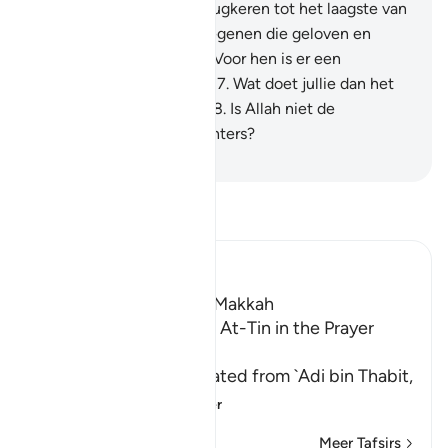
Daarna doen Wij hem terugkeren tot het laagste van
het laagste.
6
.
Behalve degenen die geloven en
goede daden verrichten. Voor hen is er een
ononderbroken beloning.
7
.
Wat doet jullie dan het
oordeel nog loochenen?
8
.
Is Allah niet de
Rechtvaardigste der Rechters?
-
Sofian S. Siregar
Lees Tafsir
Ibn Kathir (Abridged)
Which was revealed in Makkah
The Recitation of Surat At-Tin in the Prayer
while traveling
Malik and Shu`bah narrated from `Adi bin Thabit,
who narrated
…
Lees meer
Meer Tafsirs