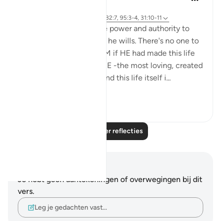
6 jaar geleden
·
Verwijzen naar
ayah 6:99, 31:20, 32:7, 95:3-4, 31:10-11
Almighty Allah has all the power and authority to
make this life on earth as he wills. There's no one to
challenge or question HIM if HE had made this life
on earth miserable. But HE -the most loving, created
this earth, its resources and this life itself i...
Bekijk meer
7
2
Lees meer reflecties
Notities en reflecties
Je hebt geen aantekeningen of overwegingen bij dit
vers.
Leg je gedachten vast…