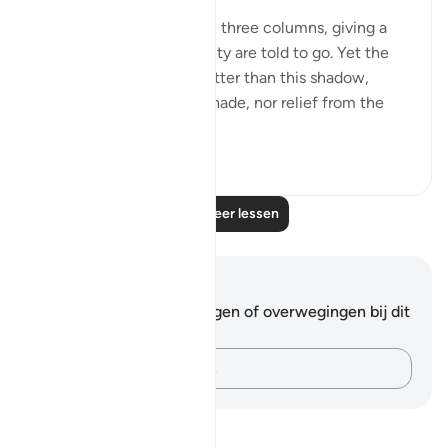
The smoke of hell rises in three columns, giving a
shadow to which the guilty are told to go. Yet the
scorch of the flame is better than this shadow,
because it is "giving no shade, nor relief from the
flam...
Bekijk meer
0
0
Lees meer lessen
Notities en reflecties
Je hebt geen aantekeningen of overwegingen bij dit
vers.
Leg je gedachten vast…