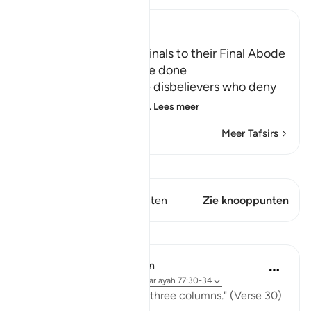
Ibn Kathir (Abridged)
The driving of the Criminals to their Final Abode
in Hell and how it will be done
Allah informs about the disbelievers who deny
the final abode, the re
…
Lees meer
Meer Tafsirs
Bekijk Qiraat
Dit vers heeft 1 Knooppunten
Zie knooppunten
Lessen
In the Shade of the Quran
31 weken geleden
·
Verwijzen naar
ayah 77:30-34
"Go to a shadow rising in three columns." (Verse 30)