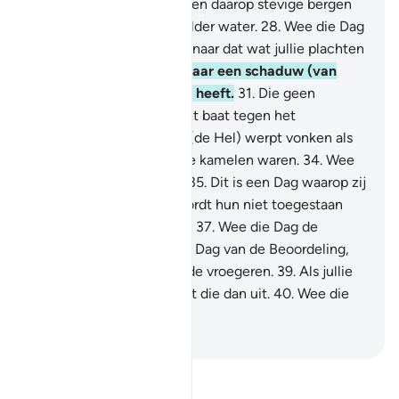
doden?
27
.
En Wij plaatsten daarop stevige bergen
en Wij schonken jullie helder water.
28
.
Wee die Dag
de loochenaars!
29
.
Gaat naar dat wat jullie plachten
to loochenen!
30
.
Gaat naar een schaduw (van
rook) die drie kolommen heeft.
31
.
Die geen
schaduw geeft en die niet baat tegen het
vlammende Vuur.
32
.
Zij (de Hel) werpt vonken als
kastelen.
33
.
Alsof zij gele kamelen waren.
34
.
Wee
die Dag de loochenaars!
35
.
Dit is een Dag waarop zij
niet spreken.
36
.
En er wordt hun niet toegestaan
zich te verontschuldigen.
37
.
Wee die Dag de
loochenaars!
38
.
Dit is de Dag van de Beoordeling,
Wij verzamelen jullie en de vroegeren.
39
.
Als jullie
dan een list hebben, voert die dan uit.
40
.
Wee die
Dag de loochenaars!
-
Sofian S. Siregar
Lees Tafsir