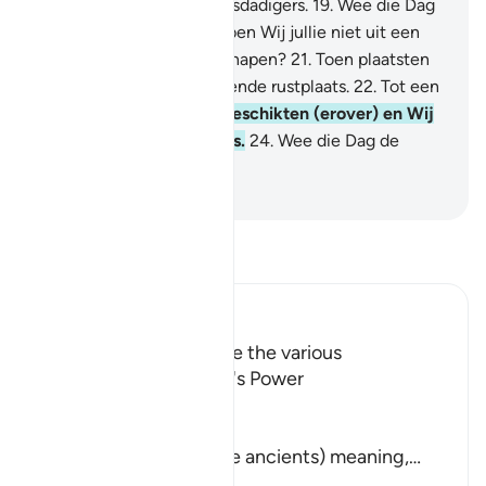
Zo behandelen Wij de misdadigers.
19
.
Wee die Dag
de loochenaars!
20
.
Hebben Wij jullie niet uit een
onaanzienlijk water geschapen?
21
.
Toen plaatsten
Wij het in een beschermende rustplaats.
22
.
Tot een
bekend tijdstip.
23
.
Wij beschikten (erover) en Wij
zijn de beste Beschikkers.
24
.
Wee die Dag de
loochenaars!
-
Sofian S. Siregar
Lees Tafsir
Ibn Kathir (Abridged)
The Call to contemplate the various
Manifestations of Allah's Power
Allah says,
أَلَمْ نُهْلِكِ الاٌّوَّلِينَ
(Did We not destroy the ancients) meaning,
…