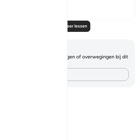
Bekijk meer
0
0
Lees meer lessen
Notities en reflecties
Je hebt geen aantekeningen of overwegingen bij dit
vers.
Leg je gedachten vast…
Notes