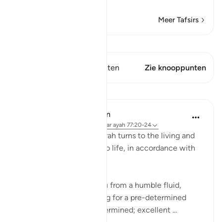
Lees meer
Meer Tafsirs
Bekijk Qiraat
Dit vers heeft 1 Knooppunten
Zie knooppunten
Lessen
In the Shade of the Quran
31 weken geleden
·
Verwijzen naar
ayah 77:20-24
The next round of the surah turns to the living and
how they are brought into life, in accordance with
elaborate planning:
Have We not created you from a humble fluid,
placing it in a safe lodging for a pre-determined
term? Thus have We determined; excellent ...