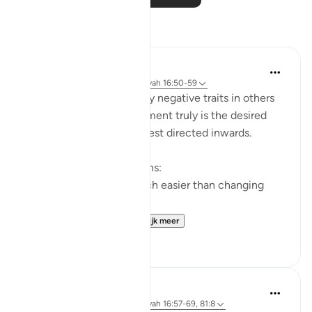
Reflecties
Yazin
5 jaar geleden
·
Verwijzen naar
ayah 16:50-59
I’m often quick to identify negative traits in others
— this effort, if improvement truly is the desired
end result — would be best directed inwards.
This is true for two reasons:
Changing yourself is much easier than changing
others, and
It just so happens t...
Bekijk meer
11
1
Abdel-Minem Mustafa
8 jaar geleden
·
Verwijzen naar
ayah 16:57-69, 81:8