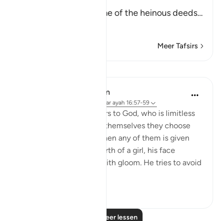
Them to their gods
Allah tells us about some of the heinous deeds
…
Lees meer
Meer Tafsirs
Lessen
In the Shade of the Quran
31 weken geleden
·
Verwijzen naar
ayah 16:57-59
And they assign daughters to God, who is limitless
in His glory, whereas for themselves they choose
what they desire. And when any of them is given
the happy news of the birth of a girl, his face
darkens and he is filled with gloom. He tries to avoid
all peopl...
Bekijk meer
1
0
Lees meer lessen