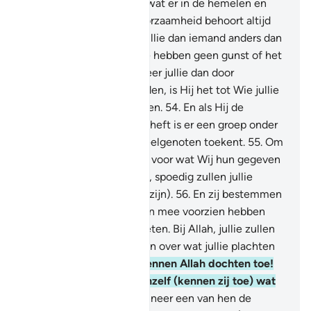
52
.
En aan Hem behoort wat er in de hemelen en
(op) de aarde is en gehoorzaamheid behoort altijd
aan Hem te zijn. Zullen jullie dan iemand anders dan
Allah vrezen?
53
.
En jullie hebben geen gunst of het
komt van Allah. En wanneer jullie dan door
tegenspoed geraakt worden, is Hij het tot Wie jullie
je nederig om hulp wenden.
54
.
En als Hij de
tegenspoed voor jullie opheft is er een groep onder
jullie die aan hun Heer deelgenoten toekent.
55
.
Om
ondankbaarheid te tonen voor wat Wij hun gegeven
hebben. Geniet dan maar, spoedig zullen jullie
weten (wat de gevolgen zijn).
56
.
En zij bestemmen
een deel van waar Wij hun mee voorzien hebben
voor waar zij niet over weten. Bij Allah, jullie zullen
zeker ondervraagd worden over wat jullie plachten
te verzinnen.
57
.
En zij kennen Allah dochten toe!
Heitig is Hij! En voor zichzelf (kennen zij toe) wat
zij verlangen.
58
.
En wanneer een van hen de