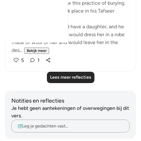
Al-Baghawi mentions how this practice of burying
one’s infant daughter took place in his Tafseer
(2/619):
When an Arab man would have a daughter, and he
wanted to let her live, he would dress her in a robe
made of wool or hair and would leave her in the
des...
Bekijk meer
5
1
Lees meer reflecties
Notities en reflecties
Je hebt geen aantekeningen of overwegingen bij dit
vers.
Leg je gedachten vast…