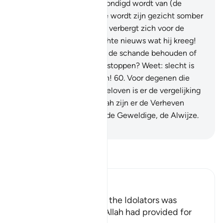
verheugende tijding verkondigd wordt van (de
geboorte van) een meisje wordt zijn gezicht somber
en is hij vertoornd.
59
.
Hij verbergt zich voor de
mensen wegens het slechte nieuws wat hij kreeg!
Zal hij het in weerwil van de schande behouden of
zal hij het in de grond verstoppen? Weet: slecht is
het waar zij over oordelen!
60
.
Voor degenen die
niet in het Hiernamaals geloven is er de vergelijking
met het slechte; voor Allah zijn er de Verheven
Eigenschappen. En Hij is de Geweldige, de Alwijze.
-
Sofian S. Siregar
Lees Tafsir
Ibn Kathir (Abridged)
Among the Behavior of the Idolators was
vowing to Things that Allah had provided for