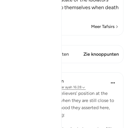
who are doing wrong to themselves when death
app
…
Lees meer
Meer Tafsirs
Bekijk Qiraat
Dit vers heeft 1 Knooppunten
Zie knooppunten
Lessen
In the Shade of the Quran
31 weken geleden
·
Verwijzen naar
ayah 16:28
The surah paints the unbelievers' position at the
moment of their death, when they are still close to
earth and to all the falsehood they asserted here,
and all their evil scheming: