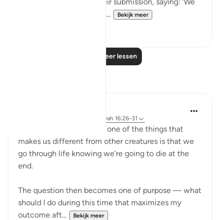
"These will then offer their submission, saying: 'We
have done no wrong!'" (V...
Bekijk meer
0
0
Lees meer lessen
Reflecties
Yazin
6 jaar geleden
·
Verwijzen naar
ayah 16:26-31
We’re weird creatures — one of the things that
makes us different from other creatures is that we
go through life knowing we’re going to die at the
end.
The question then becomes one of purpose — what
should I do during this time that maximizes my
outcome aft...
Bekijk meer