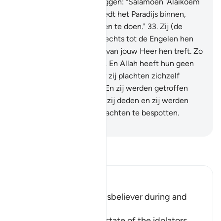
wegnemen, terwijl zij zeggen: "Salâmoen 'Alaikoem
(Vrede zij met jullie), treedt het Paradijs binnen,
wegens wat jullie plachten te doen."
33
.
Zij (de
ongelovigen) wachten slechts tot de Engelen hen
wegnemen, of het bevel van jouw Heer hen treft. Zo
deden degenen vôôr hen. En Allah heeft hun geen
onrecht aangedaan, maar zij plachten zichzelf
onrecht aan te doen.
34
.
En zij werden getroffen
door het slechte van wat zij deden en zij werden
omsingeld door wat zij plachten te bespotten.
-
Sofian S. Siregar
Lees Tafsir
Ibn Kathir (Abridged)
The Condition of the Disbeliever during and
after Death
Allah informs us of the state of the idolators