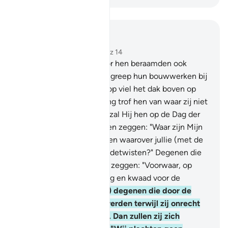
Lees in context
Hoofdstuk 16, Pagina 270, Juz 14
26
.
Waarlijk, degenen vôôr hen beraamden ook
(tegen Allah), maar Allah greep hun bouwwerken bij
de fundamenten en daarop viel het dak boven op
hen neer. En de bestraffing trof hen van waar zij niet
beseften.
27
.
Vervolgens zal Hij hen op de Dag der
Opstanding vernederen, en zeggen: "Waar zijn Mijn
(zogenaamde)deelgenoten waarover jullie (met de
gelovigen) plachten te redetwisten?" Degenen die
kennis gegeven is, zullen zeggen: "Voorwaar, op
deze Dag is er vernedering en kwaad voor de
ongelovigen.
28
.
(Zij zijn) degenen die door de
Engelen weggenomen werden terwijl zij onrecht
tegen zichzelf begingen. Dan zullen zij zich