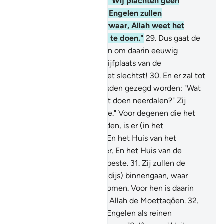
overgeven (en zeggen:) "Wij plachten geen
kwaad te bedrijven. (De Engelen zullen
antwoorden:) "Nee, voorwaar, Allah weet het
beste wat jullie plachten te doen."
29
.
Dus gaat de
poorten van de Hel binnen om daarin eeuwig
levenden te zijn. De verblijfplaats van de
hoogmoedigen is zeker het slechtst!
30
.
En er zal tot
degenen die (Allah) vreesden gezegd worden: "Wat
is het dat jullie Heer heeft doen neerdalen?" Zij
zullen zeggen: "Het goede." Voor degenen die het
goede in deze wereld deden, is er (in het
Hiernamaals) het goede. En het Huis van het
Hiernamaals is zeker beter. En het Huis van de
Moettaqôen is zeker het beste.
31
.
Zij zullen de
Tuinen van 'Adn (het Paradijs) binnengaan, waar
onder door de rivieren stromen. Voor hen is daarin
wat zij willen. Zo beloont Allah de Moettaqôen.
32
.
(Zij zijn) degenen die de Engelen als reinen