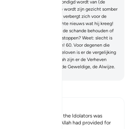
verheugende tijding verkondigd wordt van (de
geboorte van) een meisje wordt zijn gezicht somber
en is hij vertoornd.
59
.
Hij verbergt zich voor de
mensen wegens het slechte nieuws wat hij kreeg!
Zal hij het in weerwil van de schande behouden of
zal hij het in de grond verstoppen? Weet: slecht is
het waar zij over oordelen!
60
.
Voor degenen die
niet in het Hiernamaals geloven is er de vergelijking
met het slechte; voor Allah zijn er de Verheven
Eigenschappen. En Hij is de Geweldige, de Alwijze.
-
Sofian S. Siregar
Lees Tafsir
Ibn Kathir (Abridged)
Among the Behavior of the Idolators was
vowing to Things that Allah had provided for