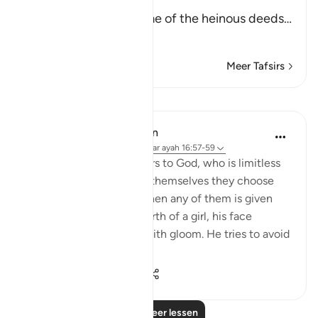
Them to their gods
Allah tells us about some of the heinous deeds
…
Lees meer
Meer Tafsirs
Lessen
In the Shade of the Quran
31 weken geleden
·
Verwijzen naar
ayah 16:57-59
And they assign daughters to God, who is limitless
in His glory, whereas for themselves they choose
what they desire. And when any of them is given
the happy news of the birth of a girl, his face
darkens and he is filled with gloom. He tries to avoid
all peopl...
Bekijk meer
1
0
358
Lees meer lessen