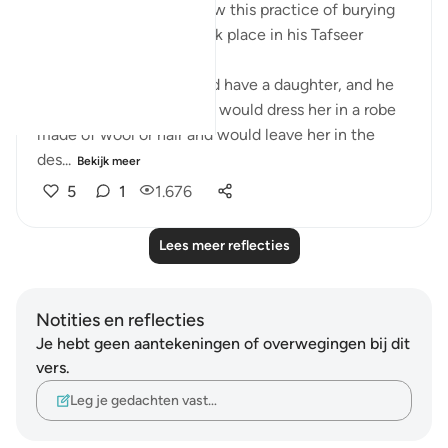
Al-Baghawi mentions how this practice of burying
one’s infant daughter took place in his Tafseer
(2/619):
When an Arab man would have a daughter, and he
wanted to let her live, he would dress her in a robe
made of wool or hair and would leave her in the
des...
Bekijk meer
5
1
1.676
Lees meer reflecties
Notities en reflecties
Je hebt geen aantekeningen of overwegingen bij dit
vers.
Leg je gedachten vast…