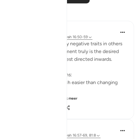
Reflecties
Yazin
5 jaar geleden
·
Verwijzen naar
ayah 16:50-59
I’m often quick to identify negative traits in others
— this effort, if improvement truly is the desired
end result — would be best directed inwards.
This is true for two reasons:
Changing yourself is much easier than changing
others, and
It just so happens t...
Bekijk meer
11
1
515
Abdel-Minem Mustafa
8 jaar geleden
·
Verwijzen naar
ayah 16:57-69, 81:8