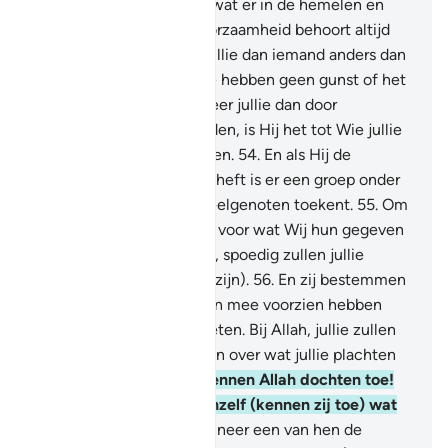
52
.
En aan Hem behoort wat er in de hemelen en
(op) de aarde is en gehoorzaamheid behoort altijd
aan Hem te zijn. Zullen jullie dan iemand anders dan
Allah vrezen?
53
.
En jullie hebben geen gunst of het
komt van Allah. En wanneer jullie dan door
tegenspoed geraakt worden, is Hij het tot Wie jullie
je nederig om hulp wenden.
54
.
En als Hij de
tegenspoed voor jullie opheft is er een groep onder
jullie die aan hun Heer deelgenoten toekent.
55
.
Om
ondankbaarheid te tonen voor wat Wij hun gegeven
hebben. Geniet dan maar, spoedig zullen jullie
weten (wat de gevolgen zijn).
56
.
En zij bestemmen
een deel van waar Wij hun mee voorzien hebben
voor waar zij niet over weten. Bij Allah, jullie zullen
zeker ondervraagd worden over wat jullie plachten
te verzinnen.
57
.
En zij kennen Allah dochten toe!
Heitig is Hij! En voor zichzelf (kennen zij toe) wat
zij verlangen.
58
.
En wanneer een van hen de