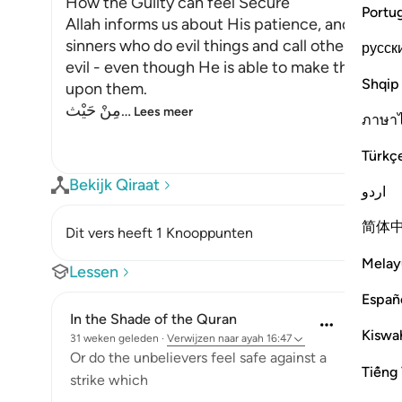
How the Guilty can feel Secure
Portu
Allah informs us about His patience, and how 
sinners who do evil things and call others to do 
русск
evil - even though He is able to make the earth
Shqip
upon them.
مِنْ حَيْث
…
Lees meer
ภาษา
Türkç
Bekijk Qiraat
اردو
简体
Dit vers heeft 1 Knooppunten
Melay
Lessen
Españ
In the Shade of the Quran
Kiswah
31 weken geleden
·
Verwijzen naar
ayah 16:47
Or do the unbelievers feel safe against a
Tiếng 
strike which