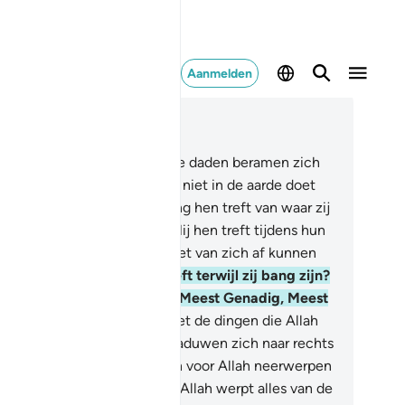
Aanmelden
es in context
fdstuk 16, Pagina 272, Juz 14
.
Voelen degenen die slechte daden beramen zich
dan veilig voor dat Allah hen niet in de aarde doet
gzinken, of dat de bestraffing hen treft van waar zij
t niet beseffen?
46
.
Of dat Hij hen treft tijdens hun
dgaan, terwijl zij zich het niet van zich af kunnen
uden?
47
.
Of dat Hij hen treft terwijl zij bang zijn?
orwaar, jullie Heer is zeker Meest Genadig, Meest
rmhartig.
48
.
Zien zij dan niet de dingen die Allah
schapen heeft, hoe hun schaduwen zich naar rechts
 links wenden, terwijl zij zich voor Allah neerwerpen
zij nederig zijn?
49
.
En voor Allah werpt alles van de