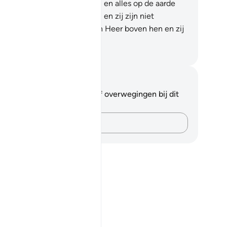
vende wezens in de hemelen en alles op de aarde
h neer, en (ook) de Engelen, en zij zijn niet
ogmoedig.
50
.
Zij vrezen hun Heer boven hen en zij
en wat Hij beveelt.
fian S. Siregar
tities en reflecties
 hebt geen aantekeningen of overwegingen bij dit
s.
Leg je gedachten vast…