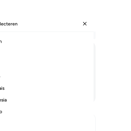
electeren
Aanmelden
Le
h
Hoo
45
ﱹ
ﱺ
ﱻ
ﱼ
ﱽ
ﱾ
er 
we
aar, jullie Heer is zeker Meest
he
ف
ron
is
ho
Lees verder
Vo
esia
Ba
ge
no
en
en 