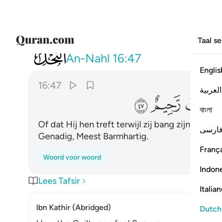
Taal s
016
او ياخذهم على تخوف فان ربكم لرء
An-Nahl
16:47
Englis
16:47
العربية
ﱿ
ﲀ
ﲁ
বাংলা
Of dat Hij hen treft terwijl zij bang zijn? Voorw
ارسی
Genadig, Meest Barmhartig.
França
Woord voor woord
Indon
Lees Tafsir
Italia
Ibn Kathir (Abridged)
Dutch