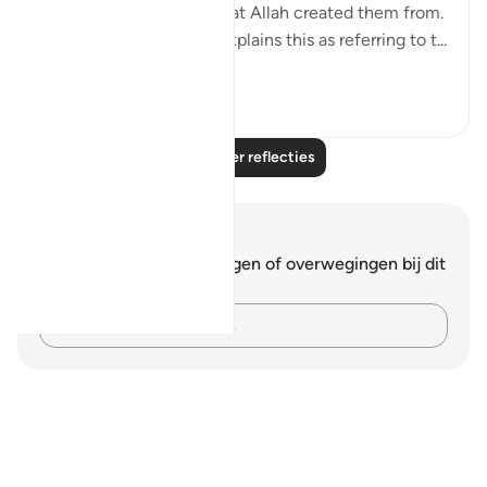
the messenger know what Allah created them from.
The Tafsir of Ibn Kathir explains this as referring to t...
Bekijk meer
1
1
Lees meer reflecties
Notities en reflecties
Je hebt geen aantekeningen of overwegingen bij dit
vers.
Leg je gedachten vast…