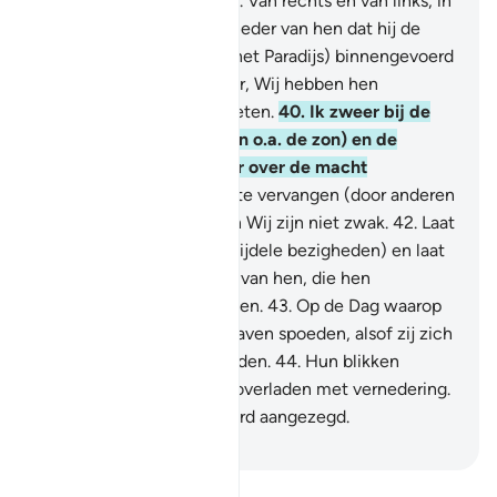
zich naar jou haasten?
37
.
Van rechts en van links, in
groepen?
38
.
Wenst een ieder van hen dat hij de
Tuin der gelukzaligheid (het Paradijs) binnengevoerd
wordt?
39
.
Nee! Voorwaar, Wij hebben hen
geschapen van wat zij weten.
40
.
Ik zweer bij de
Heer van de opgang (van o.a. de zon) en de
ondergang dat Wij zeker over de macht
beschikken.
41
.
Om hen te vervangen (door anderen
die) beter dan hen zijn en Wij zijn niet zwak.
42
.
Laat
hen maar opgaan (in hun ijdele bezigheden) en laat
hen spelen tot zij de Dag van hen, die hen
aangezegd was, ontmoeten.
43
.
Op de Dag waarop
zij zich haastig uit hun graven spoeden, alsof zij zich
naar afgodsbeelden spoeden.
44
.
Hun blikken
angstig teneergeslagen, overladen met vernedering.
Dit is de Dag die jullie werd aangezegd.
-
Sofian S. Siregar