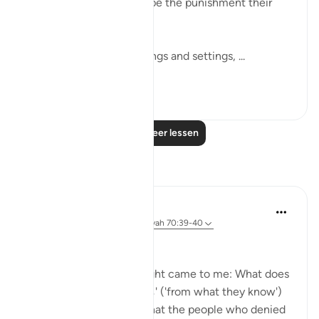
unbelievers cannot escape the punishment their
actions deserve:
By the Lord of all star risings and settings, ...
Bekijk meer
0
0
Lees meer lessen
Reflecties
Ayyuub El Addouti
2 jaar geleden
·
Verwijzen naar
ayah 70:39-40
While reciting, this thought came to me: What does
Allah mean by 'مما يعلمون' ('from what they know')
in context? It suggests that the people who denied