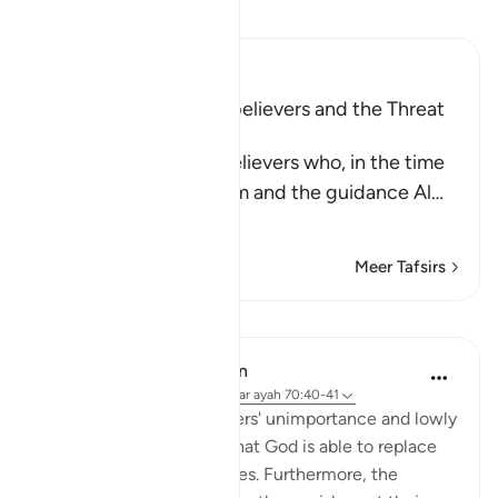
Lees Tafsir
Ibn Kathir (Abridged)
The Rebuke of the Disbelievers and the Threat
against Them
Allah rebukes the disbelievers who, in the time
of the Prophet , saw him and the guidance Al
…
Lees meer
Meer Tafsirs
Lessen
In the Shade of the Quran
31 weken geleden
·
Verwijzen naar
ayah 70:40-41
Confirming the unbelievers' unimportance and lowly
status, the surah states that God is able to replace
them with better creatures. Furthermore, the