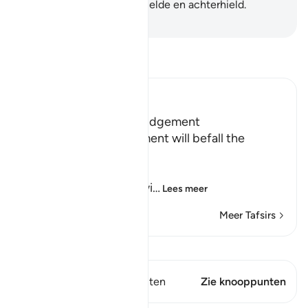
Die (rijkdommen) verzamelde en achterhield.
-
Sofian S. Siregar
Lees Tafsir
Ibn Kathir (Abridged)
Terrors of the Day of Judgement
Allah says that the torment will befall the
disbelievers.
يَوْمَ تَكُونُ السَّمَآءُ كَالْمُهْلِ
(The Day that the sky wi
…
Lees meer
Meer Tafsirs
Bekijk Qiraat
Dit vers heeft 1 Knooppunten
Zie knooppunten