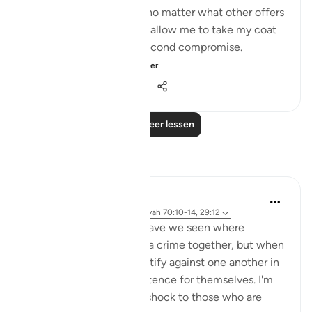
picked up and held, and no matter what other offers
were proposed to him to allow me to take my coat
off, he would not for a second compromise.
SubhanAllah. Al...
Bekijk meer
31
14
260
Lees meer lessen
Reflecties
A Siddiqui
4 jaar geleden
·
Verwijzen naar
ayah 70:10-14, 29:12
How many court cases have we seen where
multiple people commit a crime together, but when
they are caught, they testify against one another in
order to get a lighter sentence for themselves. I'm
sure this comes as a big shock to those who are