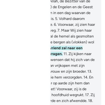
tegen.
3
.
(Die komt) van Allah, de Bezitter van de
trappen.
4
.
(Waarvandaan) de Engelen en de Geest
(Djibrîl) tot Hem opstijgen in een dag waarvan de
maat vijftigduizend jaren is.
5
.
Volhard daarom
geduldig op gepaste wijze.
6
.
Voorwaar, zij zien haar
(de bestraffing) van ver weg.
7
.
Maar Wij zien haar
van nabij.
8
.
Op die Dag zal de hemel als gesmolten
metaal zijn.
9
.
En zullen de bergen als (vlokken) wol
zijn.
10
.
En geen trouwe vriend zal naar een
(andere) trouwe vriend vragen.
11
.
Zij kijken naar
elkaar. De misdadiger zal wensen dat hij zich van de
bestraffing van die Dag kan vrijkopen met zijn
kinderen.
12
.
En met zijn vrouw en zijn broeder.
13
.
En zijn bloedverwanten die hem verzorgden.
14
.
En
(hij wenst dat) allen die er op aarde zijn hem dan
redden.
15
.
Nee, beslist niet! Voorwaar, zij is de
Lazhâ (de Hel).
16
.
Die de hoofdhuid wegrukt.
17
.
Zij
roept wie zijn rug toekeerde en zich afwendde.
18
.