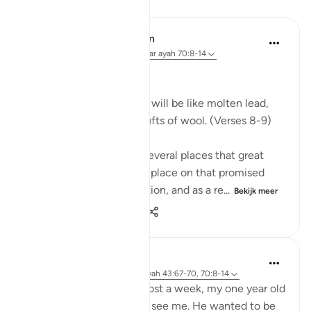
Lessen
In the Shade of the Quran
31 weken geleden
·
Verwijzen naar
ayah 70:8-14
Celestial Events
On the day when the sky will be like molten lead,
and the mountains like tufts of wool. (Verses 8-9)
The Qur'an mentions in several places that great
celestial events will take place on that promised
day, the Day of Resurrection, and as a re...
Bekijk meer
0
0
240
Hammad Fahim
2 jaar geleden
·
Verwijzen naar
ayah 43:67-70, 70:8-14
After being away for almost a week, my one year old
son was super excited to see me. He wanted to be