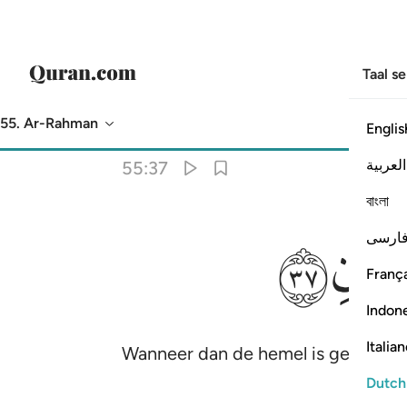
Taal s
55. Ar-Rahman
Englis
Vertaling
: Sofian S. Siregar
العربية
55:37
বাংলা
ﲼ
ارسی
França
Indon
Italia
Wanneer dan de hemel is gespleten 
Dutch