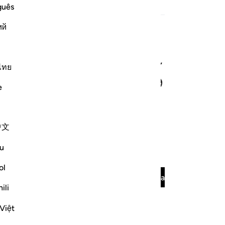
guês
teerde inhoud
ий
ﳀ
ﳁ
ไทย
e
enen jullie dan?
中文
u
teerde inhoud
ol
Lees de volledige surah
Doorgaan met
ili
Việt