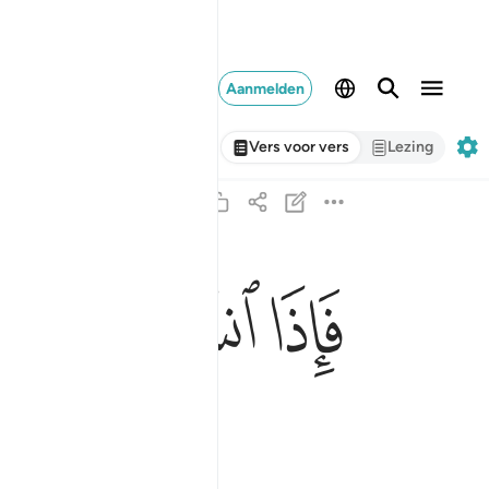
Aanmelden
Vers voor vers
Lezing
ﲶ
ﲷ
ﲸ
فاذا انشقت السماء فكانت وردة كالدهان ٣٧
فَإِذَا ٱنشَقَّتِ ٱلسَّمَآءُ فَكَانَتْ وَرْدَةًۭ كَٱلدِّهَانِ ٣٧