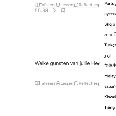
Portu
Tafseers
Lessen
Reflecties
Gerela
55:38
русск
Shqip
ภาษา
Türkç
اردو
Welke gunsten van jullie Heer looch
简体
Melay
Tafseers
Lessen
Reflecties
Gerela
Españ
Kiswah
Tiếng 