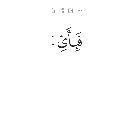
ﲽ
ﲾ
ﲿ
فباي الاء ربكما تكذبان ٣٨
فَبِأَىِّ ءَالَآءِ رَبِّكُمَا تُكَذِّبَانِ ٣٨