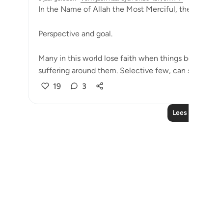
In the Name of Allah the Most Merciful, the Especial
Perspective and goal.
Many in this world lose faith when things become di
suffering around them. Selective few, can see that tri
19
3
Lees meer refl
Notes
placeholders
close