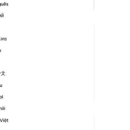
dan
Lees verder
guês
wo
ий
er 
wo
(z
jul
ไทย
hu
e
be
-
So
中文
 repentance, nor do they learn a
…
No
Je
u
ver
Meer Tafsirs
ol
ili
Việt