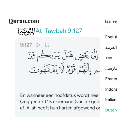
Taal s
009
واذا ما انزلت سورة نظر بعضهم الى بعض
At-Tawbah
9:127
Englis
9:127
العربية
ﲋ
ﲌ
ﲍ
ﲎ
ﲏ
বাংলা
ﲖ
ﲗ
ﲘ
ﲙ
ﲚ
ارسی
França
Indon
En wanneer een hoofdstuk wordt neergezonden,
Italia
(zeggende:) "Is er iemand (van de gelovigen) di
af. Allah heeft hun harten afgcwend omdat zij e
Dutch