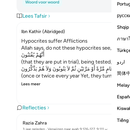
Woord voor woord
Portu
русск
Lees Tafsir
Shqip
Ibn Kathir (Abridged)
ภาษา
Hypocrites suffer Afflictions
Allah says, do not these hypocrites see,
Türkç
أَنَّهُمْ يُفْتَنُونَ
(that they are put in trial), being tested,
اردو
فِى كُلِّ عَامٍ مَّرَّةً أَوْ مَرَّتَيْنِ ثُمَّ لاَ يَتُوبُونَ وَلاَ هُمْ يَذَّكَّرُونَ
简体
(once or twice every year Yet, they turn not in
Lees meer
Melay
Españ
Reflecties
Kiswah
Tiếng 
Razia Zahra
3 jaar geleden
·
Verwijzen naar
ayah 9:126-127, 9:111