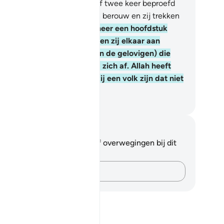
 niet dat zij in elk jaar één of twee keer beproefd
rden? Daarop tonen zij geen berouw en zij trekken
geen lering uit.
127
.
En wanneer een hoofdstuk
rdt neergezonden, dan kijken zij elkaar aan
eggende:) "Is er iemand (van de gelovigen) die
lie ziet?" Daarna wenden zij zich af. Allah heeft
n harten afgcwend omdat zij een volk zijn dat niet
grijpt.
fian S. Siregar
tities en reflecties
 hebt geen aantekeningen of overwegingen bij dit
s.
Leg je gedachten vast…