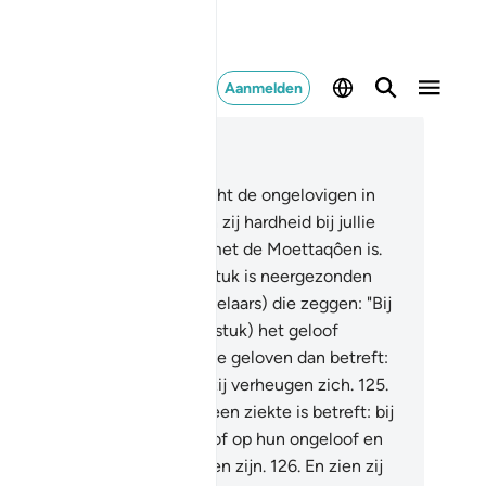
Aanmelden
es in context
fdstuk 9, Pagina 207, Juz 11
3
.
O jullie die geloven, bevecht de ongelovigen in
lie naaste omgeving en laten zij hardheid bij jullie
ntreffen. En weet dat Allah met de Moettaqôen is.
4
.
En wanneer er een hoofdstuk is neergezonden
 zijn er onder hen (de huichelaars) die zeggen: "Bij
 van jullie is door dit (hoofdstuk) het geloof
egenomen?" Wat degenen die geloven dan betreft:
n geloof is toegenomen en zij verheugen zich.
125
.
wat degenen in wiens hart een ziekte is betreft: bij
n stapelt dit (nieuw) ongeloof op hun ongeloof en
 sterven terwijl zij ongelovigen zijn.
126
.
En zien zij