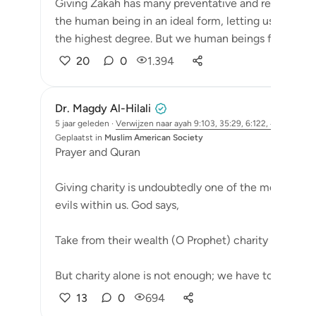
Giving Zakah has many preventative and restorative 
the human being in an ideal form, letting us live in 
the highest degree. But we human beings frequently 
20
0
1.394
Dr. Magdy Al-Hilali
5 jaar geleden
·
Verwijzen naar
ayah 9:103, 35:29, 6:122, 41:44, 57:9
Geplaatst in
Muslim American Society
Prayer and Quran
Giving charity is undoubtedly one of the most poten
evils within us. God says,
Take from their wealth (O Prophet) charity to purif
But charity alone is not enough; we have to t...
Bekij
13
0
694