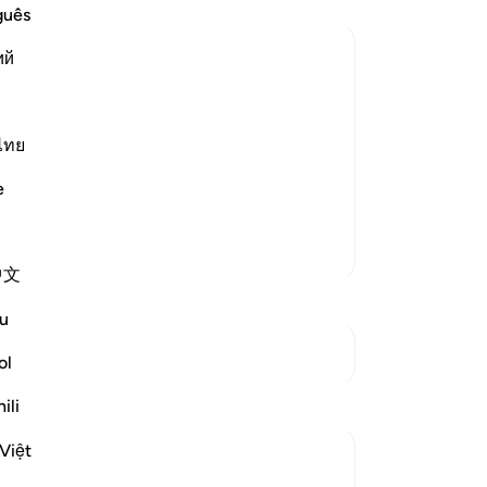
da
guês
ge
ий
he
an
efits
ah from the Muslims' money to purify
aa
Me
ไทย
 even though some said that it refers
za
eeds, who admitted to their errors.
e
Mo
jo
Meer Tafsirs
Al
中文
da
di
u
Ve
Zie knooppunten
ze
ol
oo
ili
wo
on
Việt
jul