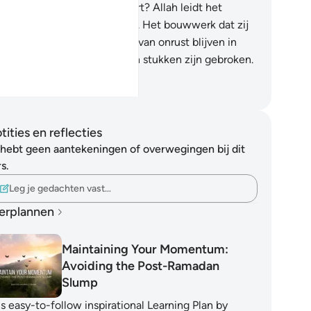
 in het vuur van de Hel stort? Allah leidt het
rechtplegende volk niet.
110
.
Het bouwwerk dat zij
bben gebouwd zal een bron van onrust blijven in
n harten, tenzij hun harten in stukken zijn gebroken.
Allah is Alwetend, Alwijs.
fian S. Siregar
tities en reflecties
 hebt geen aantekeningen of overwegingen bij dit
s.
Leg je gedachten vast…
erplannen
Maintaining Your Momentum:
Avoiding the Post-Ramadan
Slump
s easy-to-follow inspirational Learning Plan by