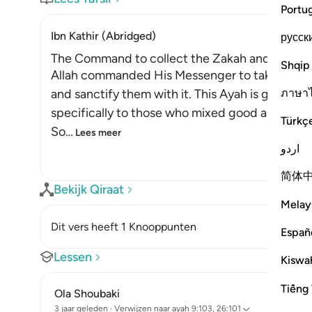
Portu
Ibn Kathir (Abridged)
русск
The Command to collect the Zakah and Its Ben
Shqip
Allah commanded His Messenger to take Sadaq
ภาษา
and sanctify them with it. This Ayah is general,
specifically to those who mixed good and evil d
Türkç
So
…
Lees meer
اردو
简体
Bekijk Qiraat
Melay
Dit vers heeft 1 Knooppunten
Españ
Lessen
Kiswah
Tiếng 
Ola Shoubaki
3 jaar geleden
·
Verwijzen naar
ayah 9:103, 26:101