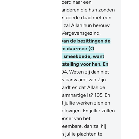
n zullen zij worden teruggevoerd naar een
weldige bestraffing.
102
.
En anderen die hun zonden
bben bekend, zij mengen een goede daad met een
dere slechte (daad). Hopelijk zal Allah hun berouw
nvaarden. Voorwaar, Allah is Vergevensgezind,
est Barmhartig.
103
.
Neem van de bezittingen de
kkât, jij reinigt en zuivert hen daarmee (O
ehammad), en verricht een smeekbede, want
uw smeekbede is een geruststelling voor hen. En
lah is Alhorend, Alwetend.
104
.
Weten zij dan niet
t het Allah is Die het bereouw aanvaardt van Zijn
enaren en Die de zakât aanvaardt en dat Allah de
rgevensgezinde, de Meest Barmhartige is?
105
.
En
g (O Moehammad): "Allah zal jullie werken zien en
k Zijn Boodschapper en de gelovigen. En jullie zullen
rden teruggevoerd tot de Kenner van het
waarneembare en het waarneembare, dan zal hij
lie inlichten omtrent hetgeen jullie plachten te