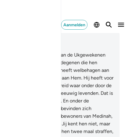
Aanmelden
es in context
fdstuk 9, Pagina 203, Juz 11
0
.
De allereerste (Moslims) van de Ukgewekenen
oehâdjirîn) en de Anshâr en degenen die hen
lgden in goede daden. Allah heeft welbehagen aan
n en zij hebben welbehagen aan Hem. Hij heeft voor
en Tuinen (in het Pamdijs) bereid waar onder door de
ieren stromen, zij zijn daarin eeuwig levenden. Dat is
 geweldige overwinning.
101
.
En onder de
doeïenen in jouw omgeving bevinden zich
ichelaars, en (ook) onder de bewoners van Medinah,
 volharden in hun huichelarij. Jij kent hen niet, maar
j kennen hen wel. Wij zullen hen twee maal straffen,