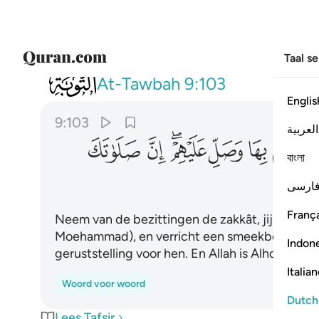
Taal s
009
خذ من اموالهم صدقة تطهرهم وتزكيهم ب
At-Tawbah
9:103
Englis
9:103
العربية
ﲏ
ﲐ
ﲑﲒ
ﲓ
ﲔ
বাংলা
ارسی
França
Neem van de bezittingen de zakkât, jij reinigt
Moehammad), en verricht een smeekbede, wa
Indon
geruststelling voor hen. En Allah is Alhorend, 
Italia
Woord voor woord
Dutch
Lees Tafsir