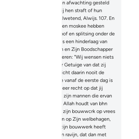
en.
106
.
En anderen worden in afwachting gesteld
 het oordeel van Allah: of Hij hen straft of hun
rouw aanvaardt. En Allah is Alwetend, Alwijs.
107
.
En
genen (de huichelaars) die een moskee hebben
bouwd om schade en ongeloof en splitsing onder de
lovigen te veroorzaken, en als een hinderlaag van
genen die eerder tegen Allah en Zijn Boodschapper
chten: en zij zullen zeker zweren: "Wij wensen niets
 het goede." Maar Allah is er Getuige van dat zij
er leugenaars zijn.
108
.
Verricht daarin nooit de
lât. Waarlijk, een moskee die vanaf de eerste dag is
bouwd op Taqwa, heeft er meer recht op dat jij
rin de shalât verricht. Daarin zijn mannen die ervan
uden om zich te reinigen. En Allah houdt van bhn
 zich reinigen.
109
.
Is hij, die zijn bouwwcrk op vrees
or Allah heeft gegrondvest en op Zijn welbehagen,
n niet beter? Of hij dan, die zijn bouwwerk heeft
grondvest op de rand van een ravijn, dat dan met