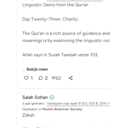
Linguistic Gems from the Qur'an
Day Twenty-Three: Charity:
The Qur'an is a rich source of guidance and wisdom
meanings is by examining the linguistic roots of the
Allah says in Surah Tawbah verse 103,
...
Bekijk meer
1
2
62
Salah Soltan
3 jaar geleden
·
Verwijzen naar
ayah 9:103, 100:8, 104:1-5
Geplaatst in
Muslim American Society
Zakah