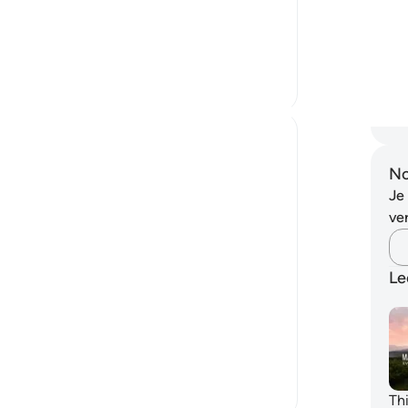
effects for the Muslim’s soul. God created
hem
the finest of dwellings and honoring us to
on
disgrace our...
Bekijk meer
he
hu
En 
-
So
No
Je
ver
t forms of purifying ourselves from the
Le
y and bless them… [9:103]
k meer
Thi