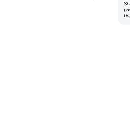
Sh
ssen
pr
th