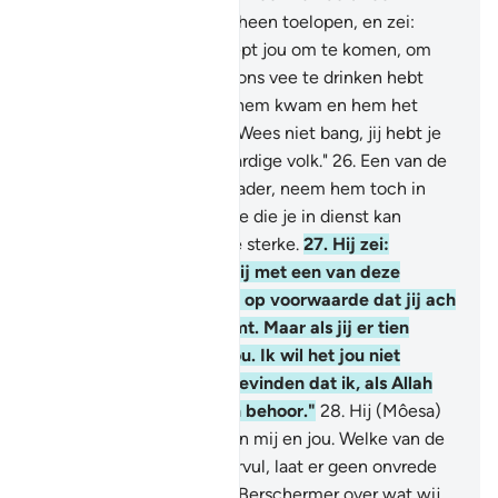
(vrouwen) verlegen naar heen toelopen, en zei:
"Voorwaar, mijn vader roept jou om te komen, om
jou te belonen, omdat jij ons vee te drinken hebt
gegeven." En toen hij bij hem kwam en hem het
verhaal vertelde, zei hij: "Wees niet bang, jij hebt je
gered van het onrechtvaardige volk."
26
.
Een van de
twee (vrouwen) zei: "O vader, neem hem toch in
dienst. Voorwaar, de beste die je in dienst kan
nemen is de betrouwbare sterke.
27
.
Hij zei:
"Voorwaar, ik wens dat jij met een van deze
dochters van mij trouwt, op voorwaarde dat jij ach
tjaar bij mij in dienst komt. Maar als jij er tien
vervult, dan is dat aan jou. Ik wil het jou niet
moeilijk maken, jij zult bevinden dat ik, als Allah
het wil, tot de oprechten behoor."
28
.
Hij (Môesa)
zei: "Laat dit zo zijn tussen mij en jou. Welke van de
twee termijnen ik ook vervul, laat er geen onvrede
tegen mij zijn en Allah is Berschermer over wat wij