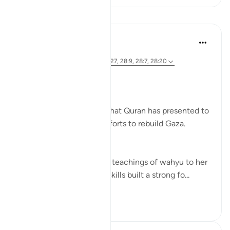
Lessen
Syaari Ab Rahman
2 jaar geleden
·
Verwijzen naar
ayah 28:11-12, 28:27, 28:9, 28:7, 28:20
RE BUILDING GAZA
Bi idzniLLAAH !!
There are 5 role models that Quran has presented to
us as inspiration in our efforts to rebuild Gaza.
1. Musa’s (AS) Mother.
She symbolises the calm teachings of wahyu to her
children. Her mothering skills built a strong fo...
Bekijk meer
17
0