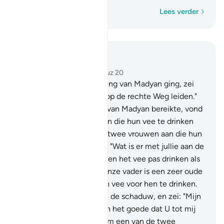
Woord voor woord
Lees verder
Lees in context
Hoofdstuk 28, Pagina 388, Juz 20
22
.
En toen hij in de richting van Madyan ging, zei
hij: "Moge mijn Heer mij op de rechte Weg leiden."
23
.
En toen hij het water van Madyan bereikte, vond
hij daar een groep mensen die hun vee te drinken
gaf. En Hij trof naast hen twee vrouwen aan die hun
vee tegenhielden. Hij zei. "Wat is er met jullie aan de
hand?" Zij zeiden: "Wij laten het vee pas drinken als
de herders weggaan en onze vader is een zeer oude
man."
24
.
Toen gaf hij hun vee voor hen te drinken.
Toen trok hij zich terug in de schaduw, en zei: "Mijn
Heer, ik heb behoefte aan het goede dat U tot mij
neerzendt."
25
.
Toen kwam een van de twee