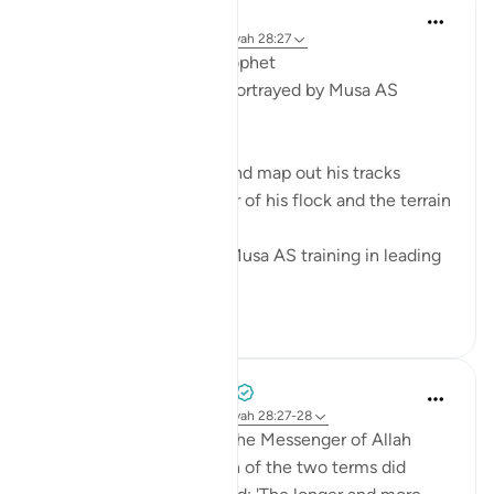
Syaari Ab Rahman
2 jaar geleden
·
Verwijzen naar
ayah 28:27
From a Shepherd to a Prophet
5 Leadership Dynamics Portrayed by Musa AS
1. Path Finding
A shepherd has to plan and map out his tracks
according to the number of his flock and the terrain
of the land.
Being a shepherd, gave Musa AS training in leading
the hug...
Bekijk meer
6
0
Prophetic Commentary
8 jaar geleden
·
Verwijzen naar
ayah 28:27-28
Ibn ‘Abbâs narrates that the Messenger of Allah
(saws) was asked: 'Which of the two terms did