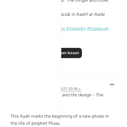
Moses complete?' He said: 'The longer and more
complete one.'
[Sound: Narrated by al-Bazzâr in Kashf al-Astâr
(2245)]
#hadith
#prophets
#moses
#integrity
#hardwork
1
0
Lees meer lessen
Reflecties
Mohannad Hakeem
vorig jaar
·
Verwijzen naar
ayah 28:27, 20:18
Ep.6 : Story of Musa (AS) and life design - The
Shepherd's path..
This Ayah marks the beginning of a new phase in
the life of prophet Musa,