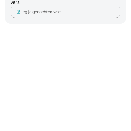
vers.
Leg je gedachten vast…
Notes
placeholders
close