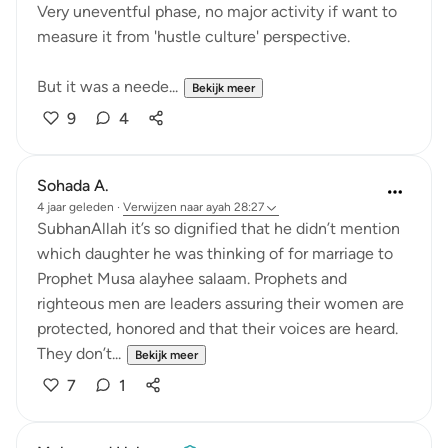
Very uneventful phase, no major activity if want to
measure it from 'hustle culture' perspective.
But it was a neede...
Bekijk meer
9
4
Sohada A.
4 jaar geleden
·
Verwijzen naar
ayah 28:27
SubhanAllah it’s so dignified that he didn’t mention
which daughter he was thinking of for marriage to
Prophet Musa alayhee salaam. Prophets and
righteous men are leaders assuring their women are
protected, honored and that their voices are heard.
They don’t...
Bekijk meer
7
1