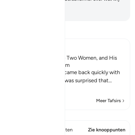
zeggen."
-
Sofian S. Siregar
Lees Tafsir
Ibn Kathir (Abridged)
Musa, the Father of the Two Women, and His
Marriage to One of Them
When the two women came back quickly with
the sheep, their father was surprised that
…
Lees meer
Meer Tafsirs
Bekijk Qiraat
Dit vers heeft 1 Knooppunten
Zie knooppunten