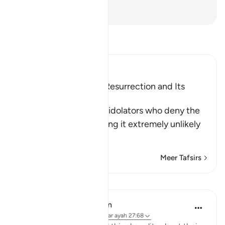
Tekenen overtuigd.
-
Sofian S. Siregar
Lees Tafsir
Ibn Kathir (Abridged)
Scepticism about the Resurrection and Its
Refutation
Allah tells us about the idolators who deny the
Resurrection, considering it extremely unlikely
th
…
Lees meer
Meer Tafsirs
Lessen
In the Shade of the Quran
31 weken geleden
·
Verwijzen naar
ayah 27:68