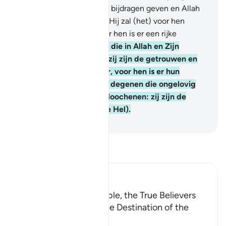
geven en de vrouwen die bijdragen geven en Allah
een goede lening geven: Hij zal (het) voor hen
vermenigvuldigen en voor hen is er een rijke
beloning.
19
.
En degenen die in Allah en Zijn
Boodschapper geloven: zij zijn de getrouwen en
de getuigen bij hun Heer, voor hen is er hun
beloning en hun licht. En degenen die ongelovig
zijn en die Onze Verzen loochenen: zij zijn de
bewonen van Djahîm (de Hel).
-
Sofian S. Siregar
Lees Tafsir
Ibn Kathir (Abridged)
Reward for the Charitable, the True Believers
and the Martyrs; and the Destination of the
Disbelieve