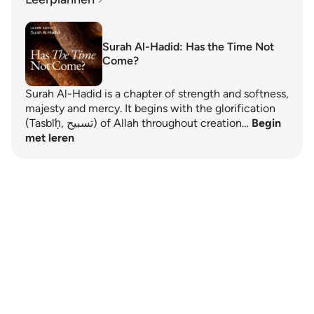
Surah Al-Hadid: Has the Time Not
Come?
Surah Al-Hadid is a chapter of strength and softness,
majesty and mercy. It begins with the glorification
(Tasbīḥ, تسبيح) of Allah throughout creation…
Begin
met leren
Notes
placeholders
close