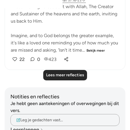
4 jaar geleden
·
Verwijzen naar
ayah 57:16-23
These moving verses start with Allah, The Creator
and Sustainer of the heavens and the earth, inviting
us back to Him.
Imagine, and to God belongs the greater example,
it's like a loved one reminding you of how much you
are missed and asking, 'Isn't it time...
Bekijk meer
22
0
423
Lees meer reflecties
Notities en reflecties
Je hebt geen aantekeningen of overwegingen bij dit
vers.
Leg je gedachten vast…
Leerplannen