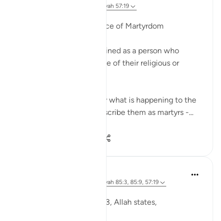
2 jaar geleden
·
Verwijzen naar
ayah 57:19
Geplaatst in
Arabic Gems
The Linguistic Significance of Martyrdom
In English, a martyr is defined as a person who
suffers or is killed because of their religious or
political beliefs.
While this is undoubtedly what is happening to the
people of Gaza, if we describe them as martyrs -...
Bekijk meer
10
4
69
Ola Shoubaki
3 jaar geleden
·
Verwijzen naar
ayah 85:3, 85:9, 57:19
Geplaatst in
Arabic Gems
In Surah al-Burooj, verse 3, Allah states,