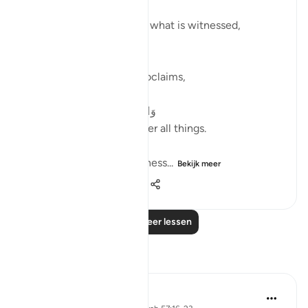
وَشَاهِدٍۢ وَمَشْهُودٍۢ
And [by] the witness and what is witnessed,
Later, in verse 9, Allah proclaims,
وَٱللَّهُ عَلَىٰ كُلِّ شَىْءٍۢ شَهِيدٌ
And Allah is a Witness over all things.
Both verses refers to witness...
Bekijk meer
19
4
437
Lees meer lessen
Reflecties
R. Ebied