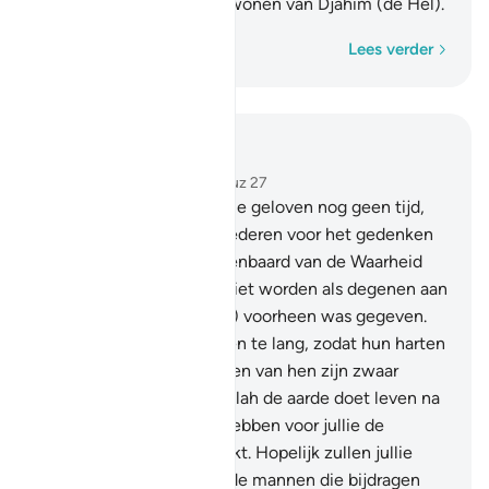
loochenen: zij zijn de bewonen van Djahîm (de Hel).
Woord voor woord
Lees verder
Lees in context
Hoofdstuk 57, Pagina 540, Juz 27
16
.
Is het voor degenen die geloven nog geen tijd,
dat hun harten zich vernederen voor het gedenken
van Allah en wat is geopenbaard van de Waarheid
(de Koran)? En laten zij niet worden als degenen aan
wie de Schrift (de Taurât) voorheen was gegeven.
Toen werd de tijd voor hen te lang, zodat hun harten
verhardden. En de meesten van hen zijn zwaar
zondigen.
17
.
Weet dat Allah de aarde doet leven na
haar dood. Waarlijk, Wij hebben voor jullie de
Tekenen duidelijk gemaakt. Hopelijk zullen jullie
begrijpen.
18
.
Voorwaar, de mannen die bijdragen