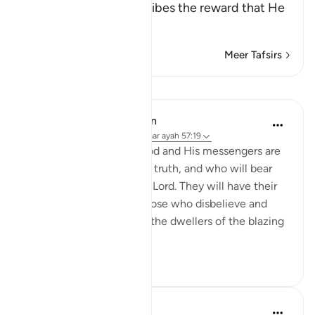
Allah the Exalted describes the reward that He
wil
…
Lees meer
Meer Tafsirs
Lessen
In the Shade of the Quran
32 weken geleden
·
Verwijzen naar
ayah 57:19
"Those who believe in God and His messengers are
the ones who uphold the truth, and who will bear
witness to it before their Lord. They will have their
reward and their light. Those who disbelieve and
deny Our revelations are the dwellers of the blazing
fire."...
Bekijk meer
0
0
41
Ola Shoubaki