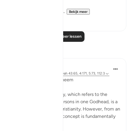
So believe in God and Hi...
Bekijk meer
8
0
Lees meer lessen
Reflecties
L Ahmad
3 jaar geleden
·
Verwijzen naar
ayah 43:65, 4:171, 5:73, 112:3
Bismillahir Rahman ArRaheem
The concept of the Trinity, which refers to the
belief in three distinct persons in one Godhead, is a
fundamental tenet of Christianity. However, from an
Islamic perspective, this concept is fundamentally
flawed.