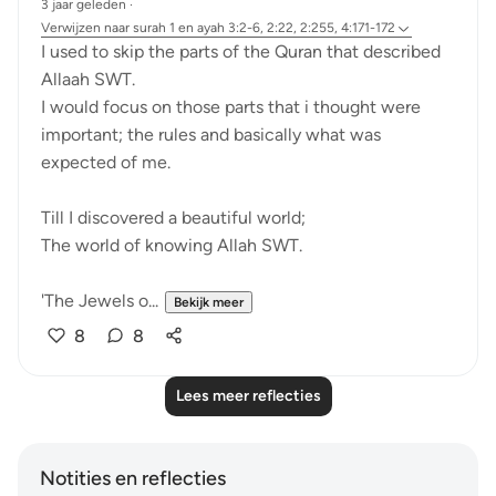
3 jaar geleden
·
Verwijzen naar
surah 1 en ayah 3:2-6, 2:22, 2:255, 4:171-172
I used to skip the parts of the Quran that described
Allaah SWT.
I would focus on those parts that i thought were
important; the rules and basically what was
expected of me.
Till I discovered a beautiful world;
The world of knowing Allah SWT.
'The Jewels o...
Bekijk meer
8
8
Lees meer reflecties
Notities en reflecties