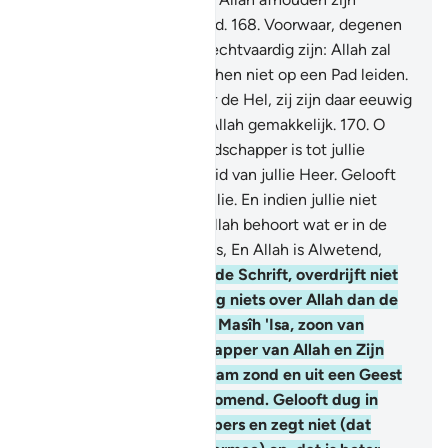
waarlijk ver weg gedwaald.
168
.
Voorwaar, degenen
die ongelovig zijn en onrechtvaardig zijn: Allah zal
hun niet vergeven en zal hen niet op een Pad leiden.
169
.
Behalve het Pad naar de Hel, zij zijn daar eeuwig
levenden. En dat is voor Allah gemakkelijk.
170
.
O
mensen, waarlijk, de Boodschapper is tot jullie
gekomen met de Waarheid van jullie Heer. Gelooft
dus, (dat is) beter voor jullie. En indien jullie niet
geloven: voorwaar, aan Allah behoort wat er in de
hemelen en op de aarde is, En Allah is Alwetend,
Alwijs.
171
.
o Lieden van de Schrift, overdrijft niet
in jullie godsdienst en zeg niets over Allah dan de
Waarheid. Voorwaar, de Masîh 'Isa, zoon van
Maryam, is een Boodschapper van Allah en Zijn
Woord, dat Hij aan Maryam zond en uit een Geest
(Djibrîl) van Hem voortkomend. Gelooft dug in
Allah en Zijn Boodschappers en zegt niet (dat