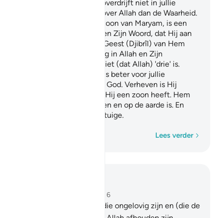
o Lieden van de Schrift, overdrijft niet in jullie
godsdienst en zeg niets over Allah dan de Waarheid.
Voorwaar, de Masîh 'Isa, zoon van Maryam, is een
Boodschapper van Allah en Zijn Woord, dat Hij aan
Maryam zond en uit een Geest (Djibrîl) van Hem
voortkomend. Gelooft dug in Allah en Zijn
Boodschappers en zegt niet (dat Allah) 'drie' is.
Houdt (hiermee) op, dat is beter voor jullie
Voorwaar, Allah is de Ene God. Verheven is Hij
(boven de bewering dat) Hij een zoon heeft. Hem
behoort wat in de hemelen en op de aarde is. En
Allah is voldoende als Getuige.
Woord voor woord
Lees verder
Lees in context
Hoofdstuk 4, Pagina 105, Juz 6
167
.
Voorwaar, degenen die ongelovig zijn en (die de
mensen) van de Weg van Allah afhouden zijn