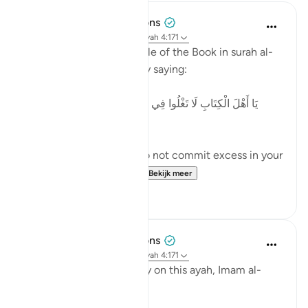
Tulayhah Tafsir Translations
2 jaar geleden
·
Verwijzen naar
ayah 4:171
Allah addresses the People of the Book in surah al-
Nisaa' regarding 'Eesaa by saying:
[يَا أَهْلَ الْكِتَابِ لَا تَغْلُوا فِي دِينِكُمْ وَلَا تَقُولُوا عَلَى اللَّهِ إِلَّا
الْحَقَّ]
'O People of the Book, do not commit excess in your
religion, and do not sa...
Bekijk meer
5
0
Tulayhah Tafsir Translations
5 jaar geleden
·
Verwijzen naar
ayah 4:171
In part of his commentary on this ayah, Imam al-
Baghawi wrote: