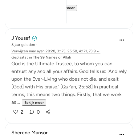
Muslims believe ...
Bekijk meer
9
5
J Yousef
8 jaar geleden
·
Verwijzen naar
ayah 28:28, 3:173, 25:58, 4:171, 73:9
Geplaatst in
The 99 Names of Allah
God is the Ultimate Trustee, to whom you can
entrust any and all your affairs. God tells us: 'And rely
upon the Ever-Living who does not die, and exalt
[God] with His praise.' [Qur’an, 25:58] In practical
terms, this means two things. Firstly, that we work
as ...
Bekijk meer
2
0
Sherene Mansor