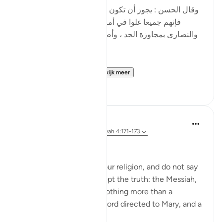
[وقال الحسن : يجوز أن تكون نزلت في اليهود والنصارى ،
فإنهم جميعا غلوا في أمر عيسى ، فاليهود بالتقصير ،
والنصارى بمجاوزة الحد ، وأصل الغلو : مجاوزة الحد ، وهو
في الدين حرام .]
al-Hasan al-Basri sa...
Bekijk meer
0
0
Abu Eesa
5 jaar geleden
·
Verwijzen naar
ayah 4:171-173
People of the Book:
Do not go to excess in your religion, and do not say
anything about God except the truth: the Messiah,
Jesus son of Mary, was nothing more than a
messenger of God, His word directed to Mary, and a
spirit from Him.