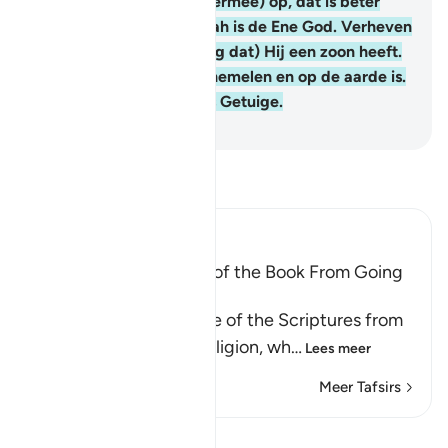
Allah) 'drie' is. Houdt (hiermee) op, dat is beter
voor jullie Voorwaar, Allah is de Ene God. Verheven
is Hij (boven de bewering dat) Hij een zoon heeft.
Hem behoort wat in de hemelen en op de aarde is.
En Allah is voldoende als Getuige.
-
Sofian S. Siregar
Lees Tafsir
Ibn Kathir (Abridged)
Prohibiting the People of the Book From Going
to Extremes in Religion
Allah forbids the People of the Scriptures from
going to extremes in religion, wh
…
Lees meer
Meer Tafsirs
Lessen