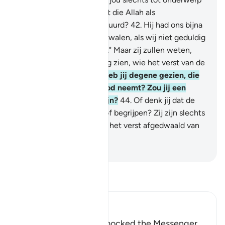
van bespotting: "Is die het die Allah als
Boodschapper heeft gestuurd?
42
.
Hij had ons bijna
van onze goden doen afdwalen, als wij niet geduldig
met hen gebleven waren." Maar zij zullen weten,
wanneer zij de bestraffing zien, wie het verst van de
Weg afgedwaald is.
43
.
Heb jij degene gezien, die
zijn begeerten als zijn god neemt? Zou jij een
beschermer voor hem zijn?
44
.
Of denk jij dat de
meesten van hen horen of begrijpen? Zij zijn slechts
als vee, erger nog, zij zijn het verst afgedwaald van
de Weg.
-
Sofian S. Siregar
Lees Tafsir
Ibn Kathir (Abridged)
How the Disbelievers mocked the Messenger