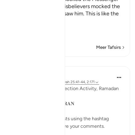
Allah tells us how the disbelievers mocked the
Messenger when they saw him. This is like the
Ayah,
وَإِذَا رَآ
…
Lees meer
Meer Tafsirs
Lessen
Sohaib Saeed
4 jaar geleden
·
Verwijzen naar
ayah 25:41-44, 2:171
QuranReflect Group Reflection Activity, Ramadan
1443/2022
𝐏𝐀𝐑𝐀𝐁𝐋𝐄𝐒 𝐈𝐍 𝐓𝐇𝐄 𝐐𝐔𝐑𝐀𝐍
Catch up on previous posts using the hashtag
#Parables
and please share your comments.