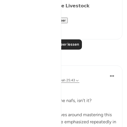
𝗗𝗮𝘆 𝟴: 𝗪𝗮𝗻𝗱𝗲𝗿𝗶𝗻𝗴 𝗹𝗶𝗸𝗲 𝗟𝗶𝘃𝗲𝘀𝘁𝗼𝗰𝗸
We have alread...
Bekijk meer
15
15
Lees meer lessen
Reflecties
Dr Maryam Fayyaz
2 jaar geleden
·
Verwijzen naar
ayah 25:43
﷽
It’s all about controlling the nafs, isn’t it?
Life, in its essence, revolves around mastering this
inner struggle—a struggle emphasized repeatedly in