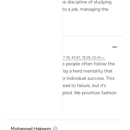
the Quran. Whether it’s the discipline of studying
hard, staying committed to a job, managing the
endles...
Bekijk meer
13
2
hafeez saba
2 jaar geleden
·
Verwijzen naar
ayah 6:76-79, 39:17-18, 43:67, 18:28, 25:43
We live in a society where people often follow the
majority's opinion, driven by a herd mentality that
prioritizes conformity over individual success. This
mindset can sometimes lead to failure, but it’s
failure that's widely accepted. We prioritize fashion
ov...
Bekijk meer
21
4
Mohannad Hakeem