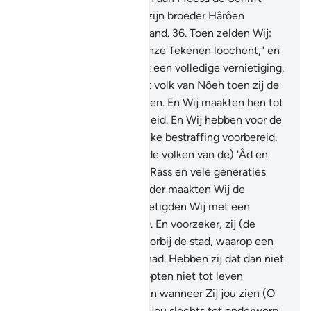
gegeven. En Wij hebben zijn broeder Hârôen
aangewezen als rechterhand.
36
.
Toen zelden Wij:
"Gaat naar het volk dat Onze Tekenen loochent," en
Wij vernietigden hen met een volledige vernietiging.
37
.
En Wij verdronken het volk van Nôeh toen zij de
Boodschappers loochenden. En Wij maakten hen tot
een teken voor de mensheid. En Wij hebben voor de
onrechtplegers een pijnlijke bestraffing voorbereid.
38
.
En (Wij vernietigden de volken van de) 'Âd en
Tsamôed en het volk van Rass en vele generaties
daartussen.
39
.
En voor ieder maakten Wij de
gelijkenissen en eik vernietigden Wij met een
volledige vernietiging.
40
.
En voorzeker, zij (de
ongelovigen) kwamen voorbij de stad, waarop een
slechte regen geregend had. Hebben zij dat dan niet
gezien? Maar nee, zij hoopten niet tot leven
gebracht te worden.
41
.
En wanneer Zij jou zien (O
Moehammad), nemen zij jou slechts tot onderwerp