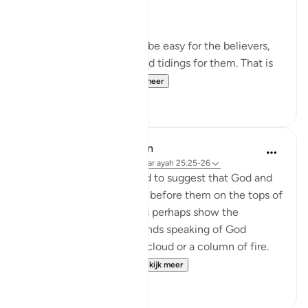
This is a proof that it will be easy for the believers,
and this is a source of glad tidings for them. That is
because it is inc...
Bekijk meer
0
0
In the Shade of the Quran
31 weken geleden
·
Verwijzen naar
ayah 25:25-26
The unbelievers also used to suggest that God and
the angels should appear before them on the tops of
clouds. Such suggestions perhaps show the
influence of Jewish legends speaking of God
revealing Himself over a cloud or a column of fire.
Therefore, the Qur'a...
Bekijk meer
0
0