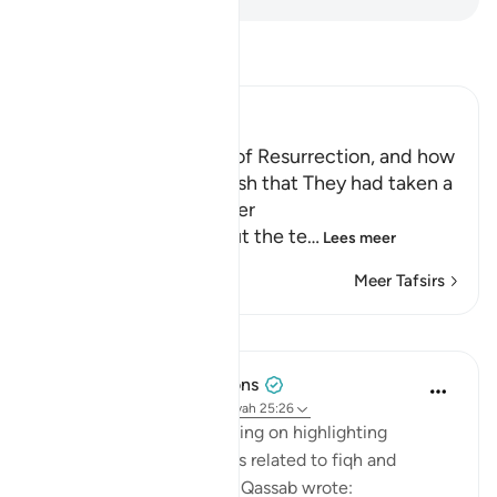
Lees Tafsir
Ibn Kathir (Abridged)
The Terrors of the Day of Resurrection, and how
the Wrongdoers will wish that They had taken a
Path with the Messenger
Here Allah tells us about the te
…
Lees meer
Meer Tafsirs
Lessen
Tulayhah Tafsir Translations
5 jaar geleden
·
Verwijzen naar
ayah 25:26
In his book of tafsir focusing on highlighting
benefits and subtle points related to fiqh and
'aqeedah, Muhammad al-Qassab wrote: