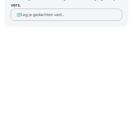
vers.
Leg je gedachten vast…
Notes
placeholders
close