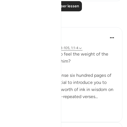
Lees meer lessen
Reflecties
Sirotum Daud
3 weken geleden
·
Verwijzen naar
ayah 25:26, 21:103-105, 1:1-4
How do we even begin to feel the weight of the
names Ar-Rahman Ar-Rahim?
When you want to condense six hundred pages of
guidance with the potential to introduce you to
more than seven oceans worth of ink in wisdom on
top of that into seven oft-repeated verses...
Bekijk meer
17
1