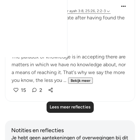
Sirotum Daud
7 weken geleden
·
Verwijzen naar
ayah 3:8, 25:26, 2:2-3
How does someone deviate after having found the
truth exactly?
In short, arrogance.
The paradox of knowledge is in accepting there are
matters in which we have no knowledge about, nor
a means of reaching it. That's why we say the more
you know, the less you ...
Bekijk meer
15
2
Lees meer reflecties
Notities en reflecties
Je hebt geen aantekeningen of overwegingen bij dit