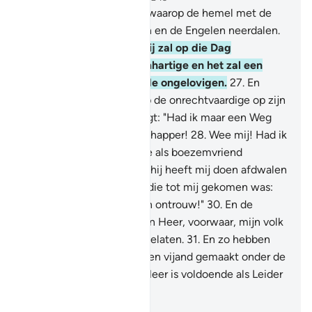
25
.
En (gedenkt) de Dag waarop de hemel met de
wolken uiteen zal splijten en de Engelen neerdalen.
26
.
De ware heerschappij zal op die Dag
toebehoren aan de Barmhartige en het zal een
moeilijke Dag zijn voor de ongelovigen.
27
.
En
(gedenkt) de Dag waarop de onrechtvaardige op zijn
handen bijt, terwijl hij zegt: "Had ik maar een Weg
genomen met de Boodschapper!
28
.
Wee mij! Had ik
maar niet zo'n ongelovige als boezemvriend
genomen.
29
.
Voorzeker, hij heeft mij doen afdwalen
van de Vermaning nadat die tot mij gekomen was:
en de Satan is de mensen ontrouw!"
30
.
En de
Boodschapper zei: "O mijn Heer, voorwaar, mijn volk
heefl deze Koran achtergelaten.
31
.
En zo hebben
Wij voor iedere Profeet een vijand gemaakt onder de
misdadigers. Maar jouw Heer is voldoende als Leider
en Helper.
-
Sofian S. Siregar