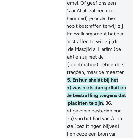
ons neer regenen uit de hemel. Of geef ons een
pijnlijke bestraffing."
33
.
Maar Allah zal hen nooit
bestraffen terwijl jij (Moehammad) je onder hen
bevindt, en Allah zal hen nooit bestraffen terwijl zij
om vergeving vragen.
34
.
En welk argument hebben
zij, dat Allah hen niet zal bestraffen terwijl zij (de
mensen) weghouden van de Masdjid al Harâm (de
Gewijde Moskee te Mekkah) en zij niet de
beheerders ervan zijn. De (rechtmatige) beheerders
ervan zijn slechts de Moettaqôen, maar de meesten
van hen weten het niet.
35
.
En hun sheidt bij het
Huis van Allah (de Ka'bah) was niets dan gefluit en
handgeklap. Proeft dan de bestraffing wegens dat
waaraan jullie ongelovig plachten te zijn.
36
.
Voorwaar, degenen die niet geloven besteden hun
bezittingen om (de mensen) van het Pad van Allah
af te houden. Zij zullen deze (bezittingen blijven)
besteden, maar daarna zullen deze een bron van