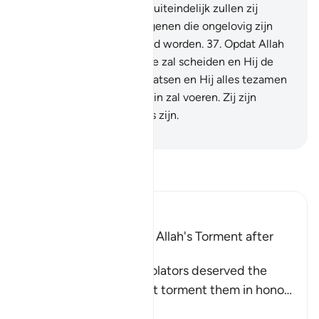
spijt voor hen worden en uiteindelijk zullen zij
worden verslagen. En degenen die ongelovig zijn
zullen in de Hel verzameld worden.
37
.
Opdat Allah
het slechte van het goede zal scheiden en Hij de
slechten op elkaar zal plaatsen en Hij alles tezamen
zal opstapelen en de Hel in zal voeren. Zij zijn
degenen die de verliezers zijn.
-
Sofian S. Siregar
Lees Tafsir
Ibn Kathir (Abridged)
The Idolators deserved Allah's Torment after
Their Atrocities
Allah states that the idolators deserved the
torment, but He did not torment them in hono
…
Lees meer