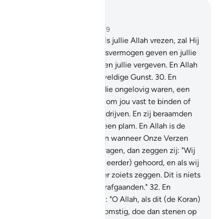
Lees in context
Hoofdstuk 8, Pagina 181, Juz 9
29
.
O jullie die geloven, als jullie Allah vrezen, zal Hij
jullie een onderscheidingsvermogen geven en jullie
slechte daden uitwissen en jullie vergeven. En Allah
is de Bezitter van de Geweldige Gunst.
30
.
En
(gedenk) toen degenen die ongelovig waren, een
list tegen jou beraamden om jou vast te binden of
jou te doden of jou te verdrijven. En zij beraamden
een list en Allah maakte een plam. En Allah is de
Beste der Beramers.
31
.
En wanneer Onze Verzen
aan ben worden voorgedragen, dan zeggen zij: "Wij
hebben (iets dergelijks al eerder) gehoord, en als wij
willen dan zullen wij zeker zoiets zeggen. Dit is niets
dan een fabel van de voorafgaanden."
32
.
En
(gedenkt) toen zij zeiden: "O Allah, als dit (de Koran)
de Waarheid is, van U afkomstig, doe dan stenen op