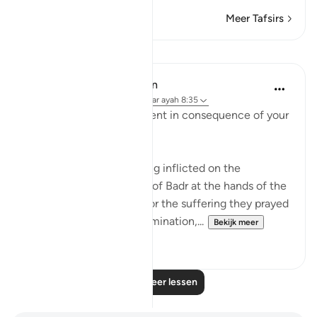
Meer Tafsirs
Lessen
In the Shade of the Quran
31 weken geleden
·
Verwijzen naar
ayah 8:35
"Taste then this punishment in consequence of your
disbelief" (Verse 35)
This refers to the suffering inflicted on the
unbelievers in the Battle of Badr at the hands of the
Muslim community. As for the suffering they prayed
for, which involves extermination,...
Bekijk meer
2
0
Lees meer lessen