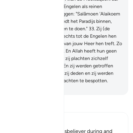
(Zij zijn) degenen die de Engelen als reinen
wegnemen, terwijl zij zeggen: "Salâmoen 'Alaikoem
(Vrede zij met jullie), treedt het Paradijs binnen,
wegens wat jullie plachten te doen."
33
.
Zij (de
ongelovigen) wachten slechts tot de Engelen hen
wegnemen, of het bevel van jouw Heer hen treft. Zo
deden degenen vôôr hen. En Allah heeft hun geen
onrecht aangedaan, maar zij plachten zichzelf
onrecht aan te doen.
34
.
En zij werden getroffen
door het slechte van wat zij deden en zij werden
omsingeld door wat zij plachten te bespotten.
-
Sofian S. Siregar
Lees Tafsir
Ibn Kathir (Abridged)
The Condition of the Disbeliever during and