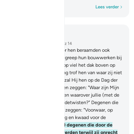
Woord voor woord
Lees verder
Lees in context
Hoofdstuk 16, Pagina 270, Juz 14
26
.
Waarlijk, degenen vôôr hen beraamden ook
(tegen Allah), maar Allah greep hun bouwwerken bij
de fundamenten en daarop viel het dak boven op
hen neer. En de bestraffing trof hen van waar zij niet
beseften.
27
.
Vervolgens zal Hij hen op de Dag der
Opstanding vernederen, en zeggen: "Waar zijn Mijn
(zogenaamde)deelgenoten waarover jullie (met de
gelovigen) plachten te redetwisten?" Degenen die
kennis gegeven is, zullen zeggen: "Voorwaar, op
deze Dag is er vernedering en kwaad voor de
ongelovigen.
28
.
(Zij zijn) degenen die door de
Engelen weggenomen werden terwijl zij onrecht