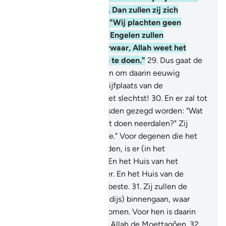
tegen zichzelf begingen. Dan zullen zij zich
overgeven (en zeggen:) "Wij plachten geen
kwaad te bedrijven. (De Engelen zullen
antwoorden:) "Nee, voorwaar, Allah weet het
beste wat jullie plachten te doen."
29
.
Dus gaat de
poorten van de Hel binnen om daarin eeuwig
levenden te zijn. De verblijfplaats van de
hoogmoedigen is zeker het slechtst!
30
.
En er zal tot
degenen die (Allah) vreesden gezegd worden: "Wat
is het dat jullie Heer heeft doen neerdalen?" Zij
zullen zeggen: "Het goede." Voor degenen die het
goede in deze wereld deden, is er (in het
Hiernamaals) het goede. En het Huis van het
Hiernamaals is zeker beter. En het Huis van de
Moettaqôen is zeker het beste.
31
.
Zij zullen de
Tuinen van 'Adn (het Paradijs) binnengaan, waar
onder door de rivieren stromen. Voor hen is daarin
wat zij willen. Zo beloont Allah de Moettaqôen.
32
.