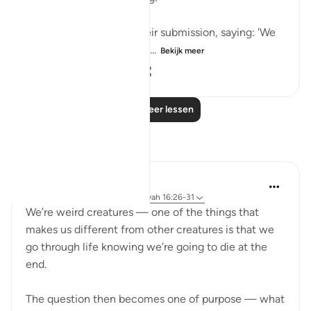
"These will then offer their submission, saying: 'We
have done no wrong!'" (V...
Bekijk meer
0
0
60
Lees meer lessen
Reflecties
Yazin
6 jaar geleden
·
Verwijzen naar
ayah 16:26-31
We’re weird creatures — one of the things that
makes us different from other creatures is that we
go through life knowing we’re going to die at the
end.
The question then becomes one of purpose — what