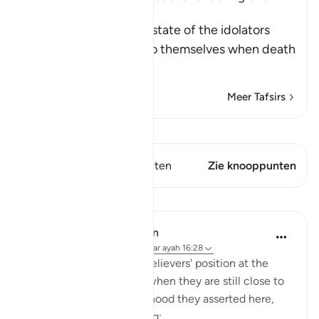
after Death
Allah informs us of the state of the idolators
who are doing wrong to themselves when death
app
…
Lees meer
Meer Tafsirs
Bekijk Qiraat
Dit vers heeft 1 Knooppunten
Zie knooppunten
Lessen
In the Shade of the Quran
31 weken geleden
·
Verwijzen naar
ayah 16:28
The surah paints the unbelievers' position at the
moment of their death, when they are still close to
earth and to all the falsehood they asserted here,
and all their evil scheming: