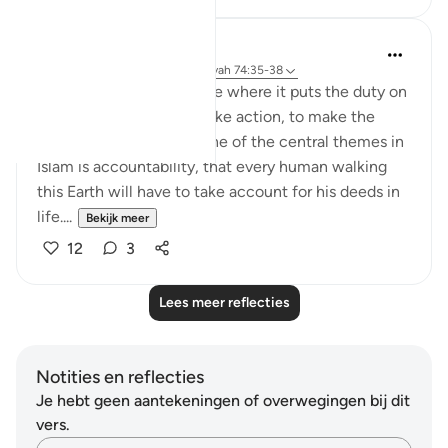
Yousef Junior
5 jaar geleden
·
Verwijzen naar
ayah 74:35-38
The Qur'an has this theme where it puts the duty on
you -- It's YOUR job to take action, to make the
decision, to CHOOSE. One of the central themes in
Islam is accountability, that every human walking
this Earth will have to take account for his deeds in
life....
Bekijk meer
12
3
Lees meer reflecties
Notities en reflecties
Je hebt geen aantekeningen of overwegingen bij dit
vers.