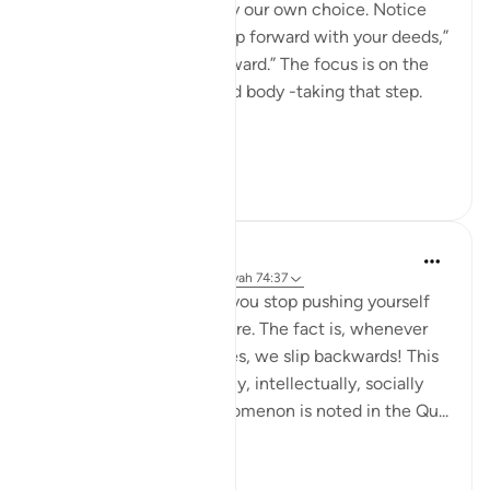
holding back is ultimately our own choice. Notice
that He does not say “step forward with your deeds,”
but simply, “you step forward.” The focus is on the
person -your very self and body -taking that step.
...
Bekijk meer
2
0
Hisham Abdallah
6 jaar geleden
·
Verwijzen naar
ayah 74:37
Do not ever think that if you stop pushing yourself
you will stay where you are. The fact is, whenever
we stop pushing ourselves, we slip backwards! This
is true physically, mentally, intellectually, socially
and spiritually. This phenomenon is noted in the Qu...
Bekijk meer
9
0