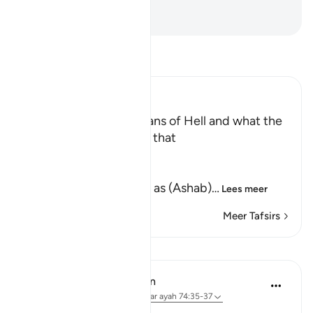
hen niet.
-
Sofian S. Siregar
Lees Tafsir
Ibn Kathir (Abridged)
The Number of Guardians of Hell and what the
Disbelievers said about that
Allah says,
وَمَا جَعَلْنَآ أَصْحَـبَ النَّارِ
(And We have set none as (Ashab)
…
Lees meer
Meer Tafsirs
Lessen
In the Shade of the Quran
31 weken geleden
·
Verwijzen naar
ayah 74:35-37
Individual Responsibility