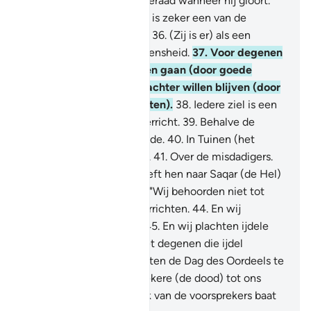
terugkeert.
34
.
En de dageraad wanneer hij gloort.
35
.
Voorwaar, zij (de Hel) is zeker een van de
grootste verschrikkingen.
36
.
(Zij is er) als een
waarschuwing voor de mensheid.
37
.
Voor degenen
onder hen die voort willen gaan (door goede
daden te verrichten) of achter willen blijven (door
slechte daden te verrichten).
38
.
Iedere ziel is een
borg voor wat zij heeft verricht.
39
.
Behalve de
mensen van de rechterzijde.
40
.
In Tuinen (het
Paradijs) vragen zij elkaar.
41
.
Over de misdadigers.
42
.
(Zij zeggen:) "Wat heeft hen naar Saqar (de Hel)
gevoerd?"
43
.
Zij zeiden: "Wij behoorden niet tot
degenen die de shalât verrichten.
44
.
En wij
voedden de armen niet.
45
.
En wij plachten ijdele
gesprekken te voeren met degenen die ijdel
praatten.
46
.
En wij plachten de Dag des Oordeels te
loochenen.
47
.
Tot het zekere (de dood) tot ons
kwam."
48
.
De voorspraak van de voorsprekers baat