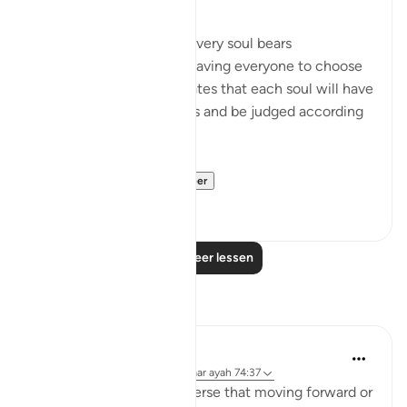
The surah declares that every soul bears
responsibility for itself, leaving everyone to choose
for themselves. It also states that each soul will have
to account for its choices and be judged according
to its deeds:
"It is indeed on...
Bekijk meer
0
0
Lees meer lessen
Reflecties
Sana Warsame
24 weken geleden
·
Verwijzen naar
ayah 74:37
Allah reminds us in this verse that moving forward or