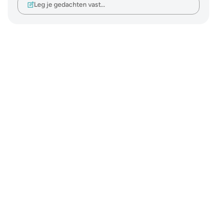
Leg je gedachten vast…
Notes
placeholders
close