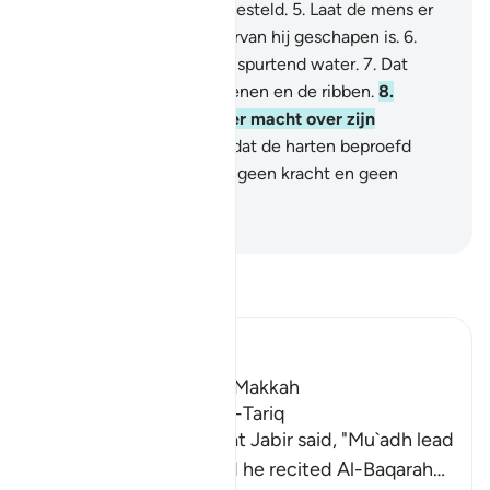
is een bewaker over aangesteld.
5
.
Laat de mens er
daarom over denken waarvan hij geschapen is.
6
.
Geschapen is hij van een spurtend water.
7
.
Dat
komt van tussen de lendenen en de ribben.
8
.
Voorwaar, Hij heeft zeker macht over zijn
terugkeer.
9
.
Op de Dag dat de harten beproefd
worden.
10
.
Dan heeft hij geen kracht en geen
helper.
-
Sofian S. Siregar
Lees Tafsir
Ibn Kathir (Abridged)
Which was revealed in Makkah
The Virtues of Surat At-Tariq
An-Nasa'i recorded that Jabir said, "Mu`adh lead
the Maghrib prayer and he recited Al-Baqarah
…