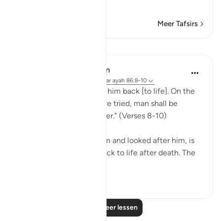
Lees meer
Meer Tafsirs
Lessen
In the Shade of the Quran
31 weken geleden
·
Verwijzen naar
ayah 86:8-10
"God is well able to bring him back [to life]. On the
day when consciences are tried, man shall be
helpless, with no supporter." (Verses 8-10)
God, who has created him and looked after him, is
well able to bring man back to life after death. The
first creatio...
Bekijk meer
0
0
Lees meer lessen