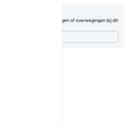
Notities en reflecties
Je hebt geen aantekeningen of overwegingen bij dit
vers.
Leg je gedachten vast…
Notes
placeholders
close