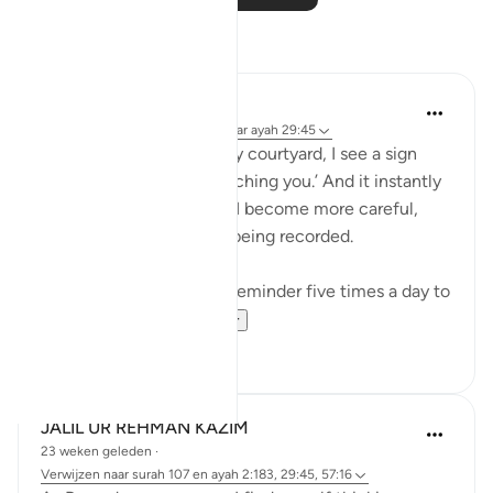
Reflecties
Binte Khan
13 weken geleden
·
Verwijzen naar
ayah 29:45
“Every time I walk into my courtyard, I see a sign
that says: ‘Camera is watching you.’ And it instantly
changes my behavior — I become more careful,
knowing my actions are being recorded.
Similarly, salah is Allah’s reminder five times a day to
live with awa...
Bekijk meer
14
2
JALIL UR REHMAN KAZIM
23 weken geleden
·
Verwijzen naar
surah 107 en ayah 2:183, 29:45, 57:16