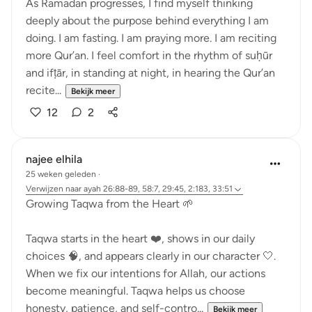
As Ramadan progresses, I find myself thinking
deeply about the purpose behind everything I am
doing. I am fasting. I am praying more. I am reciting
more Qur’an. I feel comfort in the rhythm of suḥūr
and ifṭār, in standing at night, in hearing the Qur’an
recite...
Bekijk meer
12
2
najee elhila
25 weken geleden
·
Verwijzen naar
ayah 26:88-89, 58:7, 29:45, 2:183, 33:51
Growing Taqwa from the Heart 🌱
Taqwa starts in the heart ❤️, shows in our daily
choices 🧠, and appears clearly in our character 🤍.
When we fix our intentions for Allah, our actions
become meaningful. Taqwa helps us choose
honesty, patience, and self-contro...
Bekijk meer