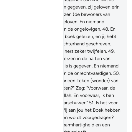
Schrift (de Taurât) hebben gegeven. zij geloven erin
(in de Koran) en onder dezen (de bewoners van
Mekkah) zijn er die erin geloven. En niemand
verwerpt Onze Verzen dan de ongelovigen.
48
.
En
daarvóór heb jij nooit een boek gelezen, en jij hebt
nooit iets ervan met je rechterhand geschreven.
Anders zouden de ontkenners zeker twijfelen.
49
.
Het zijn zelfs duidelijke Verzen in de harten van
degenen aan wie de kennis is gegeven. En niemand
verwerpt Onze Verzen dan de onrechtvaardigen.
50
.
En zij zeiden: "Was er maar een Teken (wonder) van
zijn Heer aan hem gezonden?" Zeg: "Voorwaar, de
Tekenen zijn slechts bij Allah. En voorwaar, ik ben
slechts een duidelijke waarschuwer."
51
.
Is het voor
hen niet voldoende dat Wij aan jou het Boek hebben
neergezonden, dat aan hen wordt voorgedragen?
Voomaar, daarin is zeker barmhartigheid en een