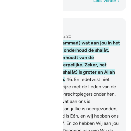
Woord voor woord
Lees verder
Lees in context
Hoofdstuk 29, Pagina 401, Juz 20
45
.
Draag voor (O Moehammad) wat aan jou in het
Boek geopenbaard is en onderhoud de shalât.
Voorwaat, de shalât weerhoudt van de
gruweldaad en het verwerpelijke. Zeker, het
gedenken van Allah (de shalât) is groter en Allah
weet wat jullie bedrijven.
46
.
En redetwist niet
anders dan op de beste wijze met de lieden van de
Schrift, behalve met de onrechtplegers onder hen.
En zegt: "Wij geloven in wat aan ons is
neergezonden en in wat aan jullie is neergezonden;
en onze God en jullie God is Één, en wij hebben ons
am Hem overgegeven.
47
.
En zo hebben Wij aan jou
het Boek neergezonden. Degenen aan wie Wij de