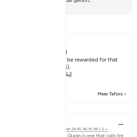
vermaning voor een volk dat gelooft.
-
Sofian S. Siregar
Lees Tafsir
Ibn Kathir (Abridged)
لِتُجْزَى كُلُّ نَفْسٍ بِمَا تَسْعَى
(that every person may be rewarded for that
which he strives) (20:15).
لِيَجْزِىَ الَّذِينَ أَسَاءُواْ بِمَا عَمِلُ
…
Lees meer
Meer Tafsirs
Lessen
Hammad Fahim
2 jaar geleden
·
Verwijzen naar
ayah 29:45, 96:19, 96:1-2
The first command in the Quran is one that calls for