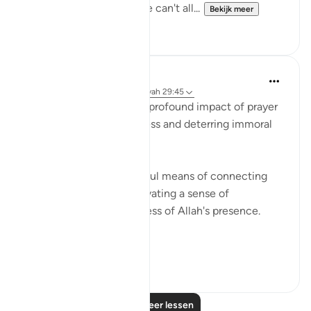
Answer: Yes inshallah. We can't all...
Bekijk meer
16
3
Waleed Basyouni
3 jaar geleden
·
Verwijzen naar
ayah 29:45
This verse highlights the profound impact of prayer
in promoting righteousness and deterring immoral
behavior.
Prayer serves as a powerful means of connecting
with the divine and cultivating a sense of
mindfulness and awareness of Allah's presence.
By engagi...
Bekijk meer
20
2
Lees meer lessen