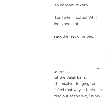
us to become active. It is an imperative verb
requiring an action. Read!
Read in the name of your Lord who created! Who
created man from a clinging blood clot.
The surah concludes with another set of imper...
Bekijk meer
38
12
Abdelrahman Badawy
2 jaar geleden
·
Verwijzen naar
ayah 29:45
Question: People talk about the Salah being
comforting and they find themselves longing for it
throughout the day. I don't feel that way. It feels like
an obligation that I'm 'getting out of the way.' Is my
prayer accepted?