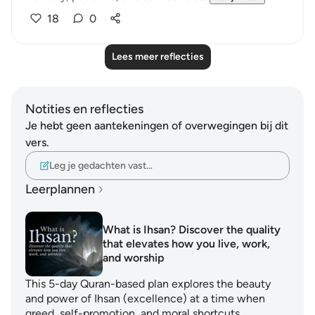
18
0
Lees meer reflecties
Notities en reflecties
Je hebt geen aantekeningen of overwegingen bij dit
vers.
Leg je gedachten vast…
Leerplannen
What is Ihsan? Discover the quality
that elevates how you live, work,
and worship
This 5-day Quran-based plan explores the beauty
and power of Ihsan (excellence) at a time when
greed, self-promotion, and moral shortcuts