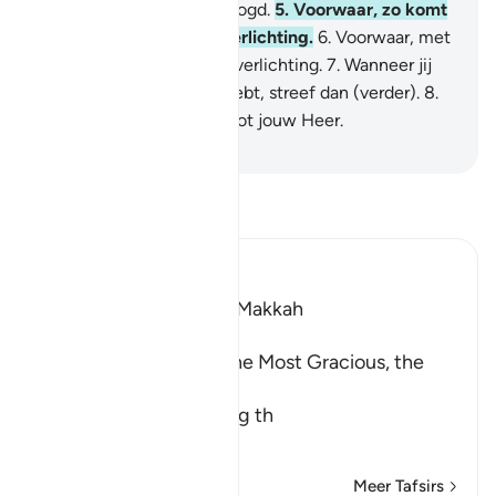
hebben jouw roem verhoogd.
5
.
Voorwaar, zo komt
met de moeilijkeid de verlichting.
6
.
Voorwaar, met
de moeilijkheid komt de verlichting.
7
.
Wanneer jij
dan een taak volbracht hebt, streef dan (verder).
8
.
En richt jouw verlangen tot jouw Heer.
-
Sofian S. Siregar
Lees Tafsir
Ibn Kathir (Abridged)
Which was revealed in Makkah
بِسْمِ اللَّهِ الرَّحْمَـنِ الرَّحِيمِ
In the Name of Allah, the Most Gracious, the
Most Merciful.
The Meaning of opening th
…
Lees meer
Meer Tafsirs