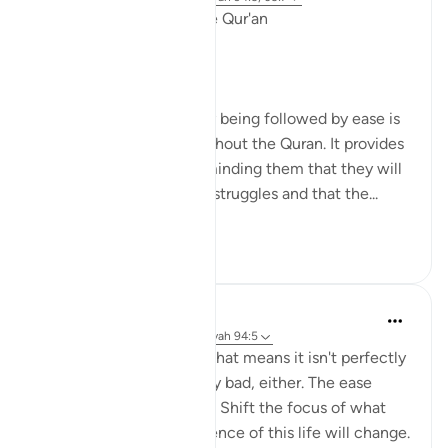
Linguistic Gems from the Qur'an
Day Eleven: Suffering
The concept of difficulty being followed by ease is
a common theme throughout the Quran. It provides
comfort to believers, reminding them that they will
not be left alone in their struggles and that the...
Bekijk meer
6
0
Yasmin Mogahed
4 jaar geleden
·
Verwijzen naar
ayah 94:5
This world isn't perfect. That means it isn't perfectly
good; but it isn't perfectly bad, either. The ease
comes with the hardship. Shift the focus of what
you see, and your experience of this life will change.