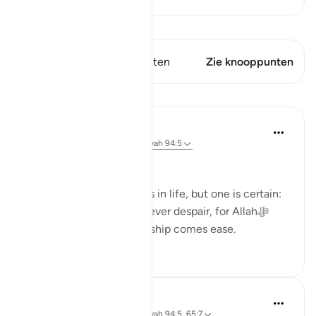
Bekijk Qiraat
Dit vers heeft 1 Knooppunten
Zie knooppunten
Lessen
Dr. Haifaa Younis
3 jaar geleden
·
Verwijzen naar
ayah 94:5
Never despair!
There are few guarantees in life, but one is certain:
we will face tests. Yet, never despair, for Allahﷻ
assures us that with hardship comes ease.
53
4
Ola Shoubaki
3 jaar geleden
·
Verwijzen naar
ayah 94:5, 65:7