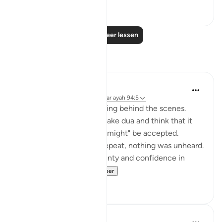
50
0
Lees meer lessen
Reflecties
Muntaha Tariq
14 weken geleden
·
Verwijzen naar
ayah 94:5
There is so much happening behind the scenes.
Don't just sit there and make dua and think that it
was just a formality or it "might" be accepted.
Nothing was unheard; I repeat, nothing was unheard.
Walk with so much certainty and confidence in
Allah's plan tha...
Bekijk meer
24
4
Amina Khalil