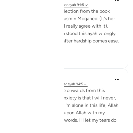
20 weken geleden
·
Verwijzen naar
ayah 94:5
I would like to share a reflection from the book
“Reclaim your heart” by Yasmin Mogahed. (It’s her
reflection, not mine, but I really agree with it).
Growing up I think I understood this ayah wrongly.
I used to think it meant: after hardship comes ease.
In oth...
Bekijk meer
7
1
Hafsa Mohamed
31 weken geleden
·
Verwijzen naar
ayah 94:5
Habits that are commit to onwards from this
learning I have done on anxiety is that I will never,
even for a moment think I'm alone in this life, Allah
is always close. I will call upon Allah with my
everything even without words, I'll let my tears do
the talk...
Bekijk meer