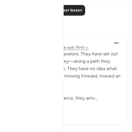
Lees meer lessen
Reflecties
Golam Kibria GoKi
15 weken geleden
·
Verwijzen naar
ayah 78:40
Imagine two unfamiliar travelers. They have set out
on a long, unknown journey—along a path they
have never walked before. They have no idea what
lies ahead, yet they keep moving forward, toward an
unseen destination.
After traveling some distance, they arriv...
Bekijk meer
4
4