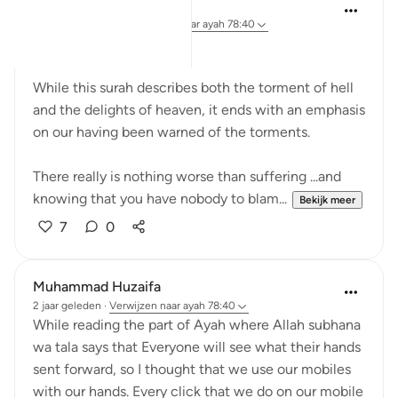
A N
31 weken geleden
·
Verwijzen naar
ayah 78:40
We reap what we sow.
While this surah describes both the torment of hell
and the delights of heaven, it ends with an emphasis
on our having been warned of the torments.
There really is nothing worse than suffering ...and
knowing that you have nobody to blam...
Bekijk meer
7
0
Muhammad Huzaifa
2 jaar geleden
·
Verwijzen naar
ayah 78:40
While reading the part of Ayah where Allah subhana
wa tala says that Everyone will see what their hands
sent forward, so I thought that we use our mobiles
with our hands. Every click that we do on our mobile