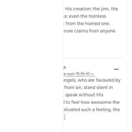
(saws) said
'Allah will judge between His creation: the jinn, the
humans, and the creatures: even the hornless
creature will take its right from the horned one.
Then when there are no more claims from anyone
a...
Bekijk meer
1
0
In the Shade of the Quran
31 weken geleden
·
Verwijzen naar
ayah 78:39-40
When we think that the angels, who are favoured by
God, and absolutely pure from sin, stand silent in
front of God and dare not speak without His
permission, we are bound to feel how awesome the
atmosphere is. Having motivated such a feeling, the
surah deliver...
Bekijk meer
2
0