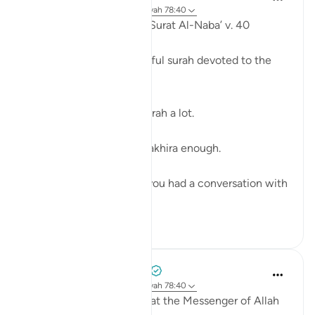
5 jaar geleden
·
Verwijzen naar
ayah 78:40
'I wish that I were dust' : Surat Al-Naba’ v. 40 ⁣
The last verse of a powerful surah devoted to the
Day of Judgment. ⁣
The Quran describes akhirah a lot. ⁣
And we don’t talk about akhira enough. ⁣
When was the last time you had a conversation with
som...
Bekijk meer
28
3
Prophetic Commentary
8 jaar geleden
·
Verwijzen naar
ayah 78:40
Abu Hurayrah narrates that the Messenger of Allah