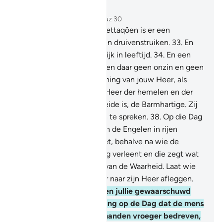
Lees in context
Hoofdstuk 78, Pagina 583, Juz 30
31
.
Voorwaar, voor de Moettaqôen is er een
overwinning.
32
.
Tuinen en druivenstruiken.
33
.
En
jeugdige gezellinnen, gelijk in leeftijd.
34
.
En een
gevulde beker.
35
.
Zij horen daar geen onzin en geen
leugens.
36
.
Als een beloning van jouw Heer, als
afrekenende gift.
37
.
De Heer der hemelen en der
aarde en wat er tussen beide is, de Barmhartige. Zij
zijn niet in staat Hem aan te spreken.
38
.
Op die Dag
staan de Geest (Djibrîl) en de Engelen in rijen
opgesteld. Zij spreken niet, behalve na wie de
Barmhartige toestemming verleent en die zegt wat
juist is.
39
.
Dat is de Dag van de Waarheid. Laat wie
wil daarom een terugkeer naar zijn Heer afleggen.
40
.
Voorwaar, Wij hebben jullie gewaarschuwd
voor een nabije bestraffing op de Dag dat de mens
zal kijken naar wat zijn handen vroeger bedreven,