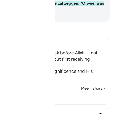
en waarop de ongelovige zal zeggen: "O wee, was
ik maar aarde."
-
Sofian S. Siregar
Lees Tafsir
Ibn Kathir (Abridged)
No one will dare to speak before Allah -- not
even the Angels - without first receiving
Permission
Allah informs of His magnificence and His
majesty, a
…
Lees meer
Meer Tafsirs
Lessen
Ammar AlShukry