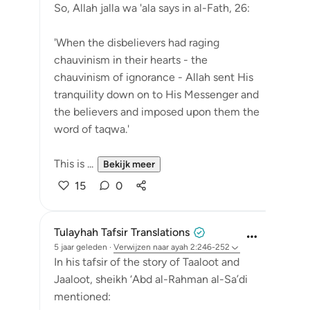
So, Allah jalla wa 'ala says in al-Fath, 26:
'When the disbelievers had raging
chauvinism in their hearts - the
chauvinism of ignorance - Allah sent His
tranquility down on to His Messenger and
the believers and imposed upon them the
word of taqwa.'
This is ...
Bekijk meer
15
0
Tulayhah Tafsir Translations
5 jaar geleden
·
Verwijzen naar
ayah 2:246-252
In his tafsir of the story of Taaloot and
Jaaloot, sheikh ‘Abd al-Rahman al-Sa’di
mentioned: