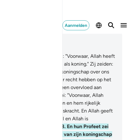
Aanmelden
es in context
fdstuk 2, Pagina 40, Juz 2
7
.
En hun Profeet zei tot hen: "Voorwaar, Allah heeft
r jullie Thâlôet aangewezen als koning." Zij zeiden:
oe kan het zijn dat hem het koningschap over ons
geven wordt, terwijl wij meer recht hebben op het
ningschap dan hij, en hem geen overvloed aan
ittingen is gegeven?"' Hij zei: "Voorwaar, Allah
eft hem boven jullie verkozen en hem rijkelijk
orzien van kennis en lichaamskracht. En Allah geeft
t koningschap aan wie Hij wil en Allah is
lesomvattend. Alwetend,
248
.
En hun Profeet zei
t hen: "Voorwaar, een teken van zijn koningschap