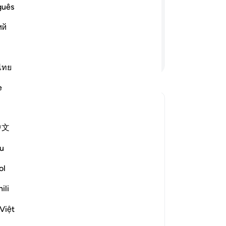
is
guês
laten door de familie van Môesa en de
ger
ark) dragen. Voorwaar, daarin zijn
ий
na
ouden zijn.
fa
En
Lees verder
daa
ไทย
ge
e
-
So
No
 antwoord voor What is meant by the *"sakīnah"* in this āyah?
中文
Je
ver
u
e scholars' opinions in his book
ol
ili
hat of a human being. [Abū al-Aḥwaṣ
Việt
battles, it would extend its leg and