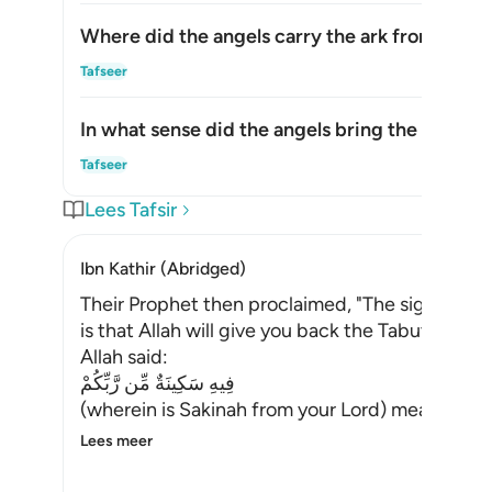
Where did the angels carry the ark from?
Toon
Tafseer
In what sense did the angels bring the ark?
Toon
Tafseer
Lees Tafsir
Ibn Kathir (Abridged)
Their Prophet then proclaimed, "The sign of the
is that Allah will give you back the Tabut (woo
Allah said:
فِيهِ سَكِينَةٌ مِّن رَّبِّكُمْ
(wherein is Sakinah from your Lord) meaning, p
Lees meer