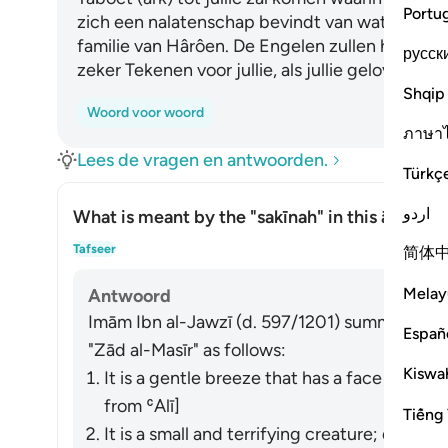
Portu
zich een nalatenschap bevindt van wat is nage
familie van Hârôen. De Engelen zullen hem (de 
русск
zeker Tekenen voor jullie, als jullie gelovigen z
Shqip
Woord voor woord
ภาษา
Lees de vragen en antwoorden.
Türkç
اردو
What is meant by the
"sakīnah"
in this āyah?
Toon
Tafseer
简体
Melay
Antwoord
Imām Ibn al-Jawzī (d. 597/1201) summarized th
Españ
"Zād al-Masīr" as follows:
Kiswah
It is a gentle breeze that has a face like t
from ʿAlī]
Tiếng 
It is a small and terrifying creature; during 