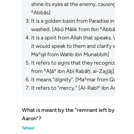
shine its eyes at the enemy, causing them t
ʿAbbās]
It is a golden basin from Paradise in which 
washed. [Abū Mālik from Ibn ʿAbbās]
It is a spirit from Allah that speaks. When
it would speak to them and clarify what t
Maʿqil from Wahb ibn Munabbih]
It refers to signs that they recognize and 
from ʿAṭāʾ ibn Abī Rabāḥ, al-Zajjāj]
It means "dignity". [Maʿmar from Qatādah]
It refers to "mercy." [Al-Rabīʿ ibn Anas]
What is meant by the "remnant left by the fam
Aaron"?
Toon
Tafseer