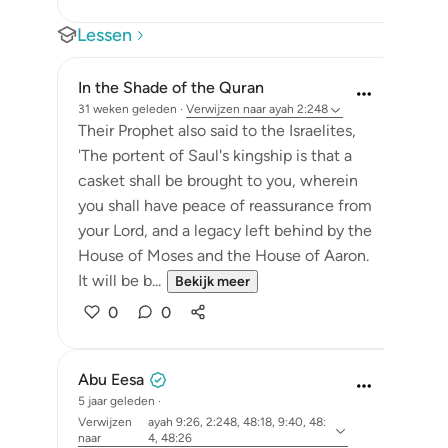
Lessen
In the Shade of the Quran
31 weken geleden
·
Verwijzen naar
ayah 2:248
Their Prophet also said to the Israelites,
'The portent of Saul's kingship is that a
casket shall be brought to you, wherein
you shall have peace of reassurance from
your Lord, and a legacy left behind by the
House of Moses and the House of Aaron.
It will be b...
Bekijk meer
0
0
Abu Eesa
5 jaar geleden
·
Verwijzen
ayah 9:26, 2:248, 48:18, 9:40, 48:
naar
4, 48:26