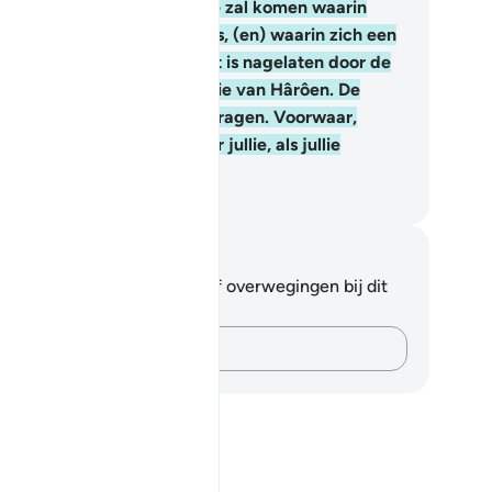
 dat de Tabôet (ark) tot jullie zal komen waarin
uststelling van jullie Heer is, (en) waarin zich een
latenschap bevindt van wat is nagelaten door de
milie van Môesa en de familie van Hârôen. De
gelen zullen hem (de ark) dragen. Voorwaar,
rin zijn zeker Tekenen voor jullie, als jullie
lovigen zouden zijn.
fian S. Siregar
tities en reflecties
 hebt geen aantekeningen of overwegingen bij dit
s.
Leg je gedachten vast…