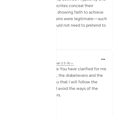
corruption on earth. Hypocrites conceal their
disbelief while outwardly showing faith to achieve
personal gains. If these gains were legitimate—such
as lawful trade—they would not need to pretend to
be believ...
Bekijk meer
10
0
Salah Soltan
8 jaar geleden
·
Verwijzen naar
ayah 2:5-16
I love You, O Lord because You have clarified for me
the ways of the believers, the disbelievers and the
hypocrites. I pledge to You that I will follow the
ways of the believers and avoid the ways of the
hypocrites and disbelievers.
#Ohebok_Rabi
13
0