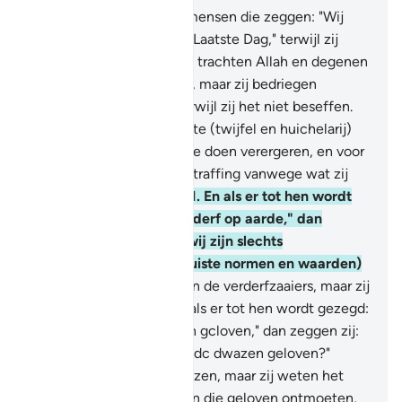
8
.
En er zijn er onder de mensen die zeggen: "Wij
geloven in Allah en in de Laatste Dag," terwijl zij
geen gelovigen zijn.
9
.
Zij trachten Allah en degenen
die geloven te bedriegen, maar zij bedriegen
niemand dan zichzelf, terwijl zij het niet beseffen.
10
.
In hun hart is een ziekte (twijfel en huichelarij)
en Allah heeft deze ziekte doen verergeren, en voor
hen is er een pijnlijke bestraffing vanwege wat zij
plachten te loochenen.
11
.
En als er tot hen wordt
gezegd: "Zaait geen verderf op aarde," dan
zeggen zij: "Voorwaar, wij zijn slechts
verbeteraars." (van de juiste normen en waarden)
12
.
Weet: voorwaar, zij zijn de verderfzaaiers, maar zij
beseffen liet niet.
13
.
En als er tot hen wordt gezegd:
"Gelooft zoals de mensen gcloven," dan zeggen zij:
"Zullen wij geloven zoals dc dwazen geloven?"
Voorwaar, zij zkin dc dwazen, maar zij weten het
niet.
14
.
En als zij degenen die geloven ontmoeten,