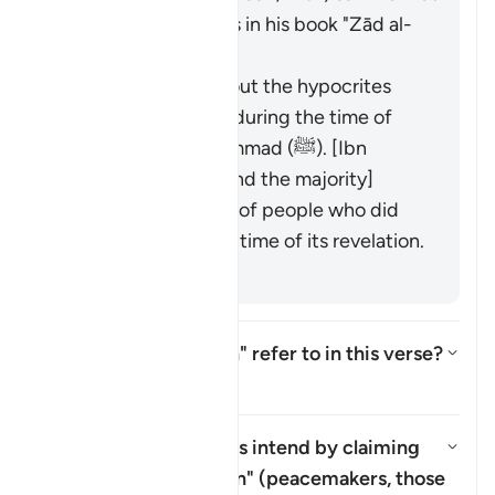
the scholars' opinions in his book "Zād al-
Masīr" as follows:
It was revealed about the hypocrites
who were present during the time of
the Prophet Muḥammad (ﷺ). [Ibn
ʿAbbās, Mujāhid, and the majority]
It refers to a group of people who did
not yet exist at the time of its revelation.
[Salman al-Fārisī]
What does "corruption" refer to in this verse?
Toon antwoord voor What does "c
Tafseer
What do the hypocrites intend by claiming
that they are
"muṣliḥūn"
(peacemakers, those