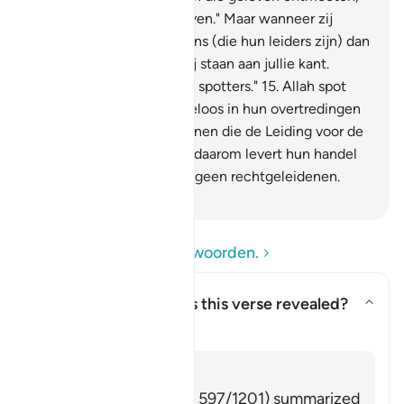
dan zeggen zij: "Wij geloven." Maar wanneer zij
terugkeren naar hun Satans (die hun leiders zijn) dan
zeggen zij: "Voorwaar, wij staan aan jullie kant.
Voorwaar, wij zijn slechts spotters."
15
.
Allah spot
met hen en laat ben rusteloos in hun overtredingen
verkeren.
16
.
Zij zijn degenen die de Leiding voor de
dwaling hebben verruild, daarom levert hun handel
geen winst op, en zij zijn geen rechtgeleidenen.
-
Sofian S. Siregar
Lees de vragen en antwoorden.
Concerning whom was this verse revealed?
Toon antwoord voor Concernin
Tafseer
Antwoord
Imām Ibn al-Jawzī (d. 597/1201) summarized