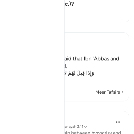
Toon antwoord voor What do the
putting things right, etc.)?
Tafseer
Lees Tafsir
Ibn Kathir (Abridged)
Meaning of Mischief
In his Tafsir, As-Suddi said that Ibn `Abbas and
Ibn Mas`ud commented,
وَإِذَا قِيلَ لَهُمْ لاَ تُفْسِدُواْ فِى الأَرْضِ قَالُواْ إ
…
Lees meer
Meer Tafsirs
Lessen
Jasser Auda
38 weken geleden
·
Verwijzen naar
ayah 2:11
There is a close relationship between hypocrisy and