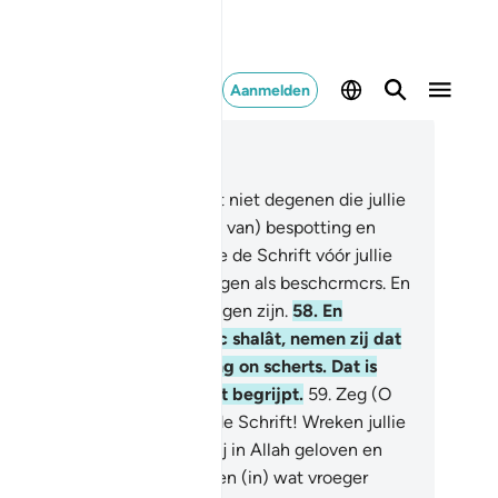
Aanmelden
es in context
fdstuk 5, Pagina 118, Juz 6
.
O jultie die geloven! Neemt niet degenen die jullie
dsdienst tot een (onderwerp van) bespotting en
herts maken van degenen die de Schrift vóór jullie
geven waren en de ongelovigen als beschcrmcrs. En
est Allah, indien jullie gelovigen zijn.
58
.
En
nneer jullie oproepen tot dc shalât, nemen zij dat
s (onderwerp van) bespotting on scherts. Dat is
at zij een volk zijn dat niet begrijpt.
59
.
Zeg (O
ehammad): "'O Lieden van de Schrift! Wreken jullie
 alleen maar op ons omdat wij in Allah geloven en
n) wat ons is neergczomden en (in) wat vroeger