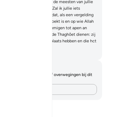
ergezonden is? En voorwaar, de meesten van jullie
jn zware zondaren."
60
.
Zeg: "Zal ik jullie iets
dedelen dat slechter is dan dat, als een vergelding
n Allah? Wie door Allah vervloekt is en op wie Allah
edend is, en van wie Hij soinmigen tot apen an
rkens gemaakt heeft, en die de Thaghôet dienen: zij
jn degenen die de slechtste plaats hebben en die hct
rst afdwalen van de Weg!"
fian S. Siregar
tities en reflecties
 hebt geen aantekeningen of overwegingen bij dit
s.
Leg je gedachten vast…