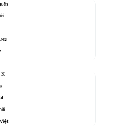
ne
guês
zi
ий
me
believers
va
emies of Islam and its people, such as
wo
friends. These disbelievers mock the
va
ไทย
 perform, the honorable, pur
…
Lees meer
zi
e
Meer Tafsirs
ve
-
So
中文
No
Je
u
ver
om someone who is very important.The first
ol
hat opportunity in any way.We will prepare
 nice attires to w...
Bekijk meer
ili
Việt