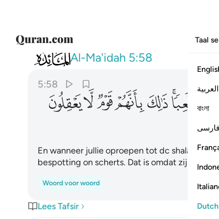
Taal s
005
واذا ناديتم الى الصلاة اتخذوها هزوا ولع
Al-Ma'idah
5:58
Englis
5:58
العربية
ﱇﱈ
ﱉ
ﱊ
ﱋ
ﱌ
ﱍ
বাংলা
ارسی
França
En wanneer jullie oproepen tot dc shalât, neme
bespotting on scherts. Dat is omdat zij een volk
Indon
Woord voor woord
Italia
Lees Tafsir
Dutch