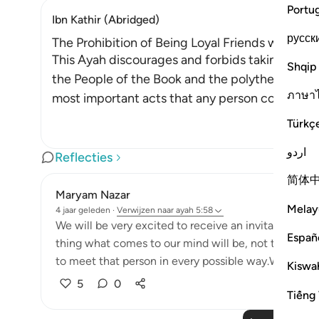
Portu
Ibn Kathir (Abridged)
русск
The Prohibition of Being Loyal Friends with Dis
This Ayah discourages and forbids taking the en
Shqip
the People of the Book and the polytheists, as 
ภาษา
most important acts that any person could ever
Türkç
اردو
Reflecties
简体
Maryam Nazar
Melay
4 jaar geleden
·
Verwijzen naar
ayah 5:58
We will be very excited to receive an invitation fr
Españ
thing what comes to our mind will be, not to miss t
to meet that person in every possible way.We will find
Kiswah
5
0
Tiếng 