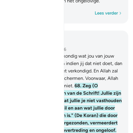
ongeloof. En treur niet om het ongelovige.
Woord voor woord
Lees verder
Lees in context
Hoofdstuk 5, Pagina 119, Juz 6
67
.
O Boodschapper! Verkondig wat jou van jouw
Heer neergezonden is. En indien jij dat niet doet, dan
heb jij Zijn Boodschap niet verkondigd. En Allah zal
jou tegen de mensen beschermen. Voorwaar, Allah
leidt het ongelovige volk niet.
68
.
Zeg (O
Moehammad): "O Lieden van de Schrift! Jullie zijn
niet (op de juiste weg) dat jullie je niet vasthouden
aan de TaurAt en de Indjil en aan wat jullie door
jullie Heer neergezonden is." (De Koran) die door
jouw Heer aan jou is neergezonden, vermeerdert
zeker bij velen van hen overtreding en ongeloof.