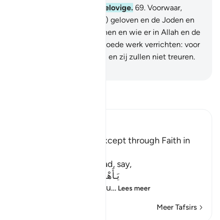
En treur niet om het ongelovige.
69
.
Voorwaar,
degenen die (in de Koran) geloven en de Joden en
de Sabiërs en de Christenen en wie er in Allah en de
Laatste Dag geloven en goede werk verrichten: voor
hen zal er geen angst zijn en zij zullen niet treuren.
-
Sofian S. Siregar
Lees Tafsir
Ibn Kathir (Abridged)
There is no Salvation Except through Faith in
the Qur'an
Allah says: O Muhammad, say,
يَـأَهْلَ الْكِتَـبِ لَسْتُمْ عَلَى شَىْءٍ
(O People of the Scriptu
…
Lees meer
Meer Tafsirs