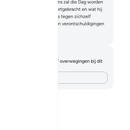
 eindbestemming.
13
.
De mens zal die Dag worden
degedeeld wat hij heeft voortgebracht en wat hij
eft nagelaten.
14
.
Hij zal zelfs tegen zichzelf
tuigen.
15
.
Ook al biedt hij zijn verontschuldigingen
.
fian S. Siregar
tities en reflecties
 hebt geen aantekeningen of overwegingen bij dit
s.
Leg je gedachten vast…