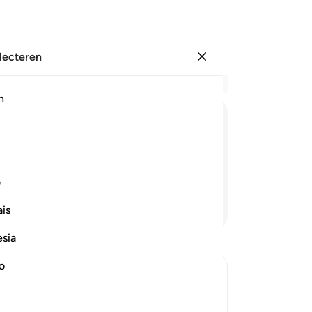
electeren
Aanmelden
Le
h
Hoo
1
.
ﲧ
ﲨ
ﲩ
ﲪ
ﲫ
ﲬ
de 
Wi
luchtsoord?"
Wel
ف
(o
Lees verder
is
zo
Da
esia
op
en
no
me
Er