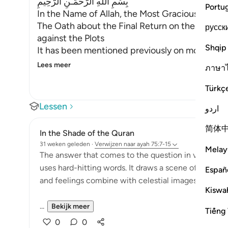
بِسْمِ اللَّهِ الرَّحْمَـنِ الرَّحِيمِ
Portu
In the Name of Allah, the Most Gracious, the Mo
The Oath about the Final Return on the Day of 
русск
against the Plots
Shqip
It has been mentioned previously on more than 
Lees meer
ภาษา
Türkç
Lessen
اردو
简体
In the Shade of the Quran
31 weken geleden
·
Verwijzen naar
ayah 75:7-15
Melay
The answer that comes to the question in verse 6 is 
uses hard-hitting words. It draws a scene of the Da
Españ
and feelings combine with celestial images to pro
Kiswah
...
Bekijk meer
Tiếng 
0
0