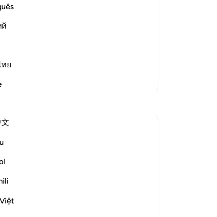
de
guês
st Merciful.
me
Resurrection and the Refutation
ий
he
ge
one occasion that if the thing th
…
aan
-
So
ไทย
Meer Tafsirs
e
No
Je
ver
中文
u
swift, decisive, maintains a fast beat, and
y of Resurrection in which human senses
ol
duce an awesome effect:
ili
Việt