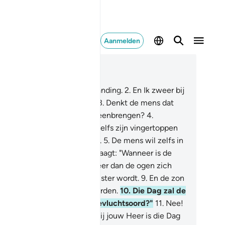
Aanmelden
es in context
fdstuk 75, Pagina 577, Juz 29
Ik zweer bij de Dag der Opstanding.
2
.
En Ik zweer bij
(zichzelf) verwijtende ziel.
3
.
Denkt de mens dat
j Zijn botten nooit zullen bijeenbrengen?
4
.
zeker, Wij zijn in staat om zelfs zijn vingertoppen
pnieuw) volmaakt te vormen.
5
.
De mens wil zelfs in
ndigheid voortleven.
6
.
Hij vraagt: "Wanneer is de
g der Opstanding?"
7
.
Wanneer dan de ogen zich
ensperren.
8
.
En de maan duister wordt.
9
.
En de zon
 de maan bijeengebracht worden.
10
.
Die Dag zal de
ns zeggen: "Waar is het toevluchtsoord?"
11
.
Nee!
 is geen toevluchtsoord.
12
.
Bij jouw Heer is die Dag