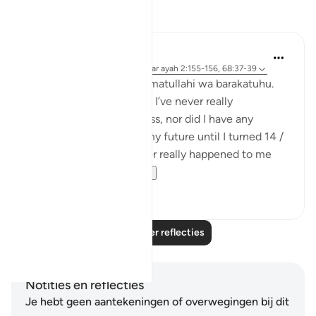
Reflecties
Maimona Aziz
12 weken geleden
·
Verwijzen naar
ayah 2:155-156, 68:37-39
Assalamualaikum wa rahmatullahi wa barakatuhu.
I’m 16, and Alhamdulillah. I’ve never really
experienced any great loss, nor did I have any
planning with regard to my future until I turned 14 /
15 yrs. I mean, it has never really happened to me
that I’ve plan...
Bekijk meer
11
5
Lees meer reflecties
Notities en reflecties
Je hebt geen aantekeningen of overwegingen bij dit