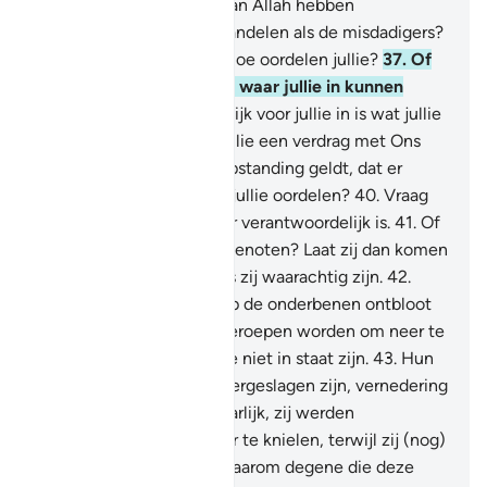
Zullen Wij hen die zich aan Allah hebben
overgegeven net zo behandelen als de misdadigers?
36
.
Wat is er met jullie? Hoe oordelen jullie?
37
.
Of
hebben jullie een Schrift waar jullie in kunnen
studeren?
38
.
Waar waarlijk voor jullie in is wat jullie
kiezen?
39
.
Of hebben jullie een verdrag met Ons
dat tot aan de Dag der Opstanding geldt, dat er
waarlijk voor jullie is wat jullie oordelen?
40
.
Vraag
hun wie van hen daarvoor verantwoordelijk is.
41
.
Of
beschikken zij over deelgenoten? Laat zij dan komen
met kun deelgenoten, als zij waarachtig zijn.
42
.
(Gedenkt) de Dag waarop de onderbenen ontbloot
zullen worden en zij opgeroepen worden om neer te
knielen, terwijl zij daartoe niet in staat zijn.
43
.
Hun
ogen zullen angstig teneergeslagen zijn, vernedering
zal hen bedekken. En waarlijk, zij werden
opgeroepen om zich neer te knielen, terwijl zij (nog)
gezond waren.
44
.
Laat daarom degene die deze