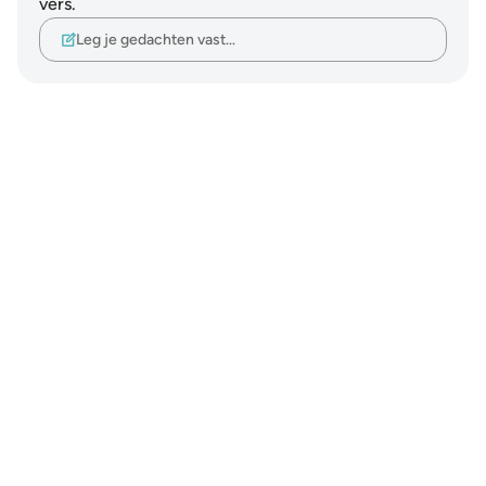
vers.
Leg je gedachten vast…
Notes
placeholders
close