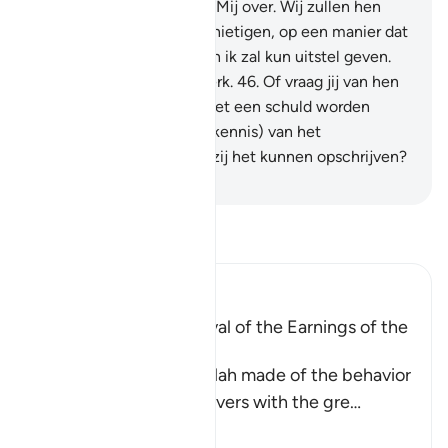
Boodschap loochent aan Mij over. Wij zullen hen
langzaam maar zeker vernietigen, op een manier dat
zij het niet merken.
45
.
En ik zal kun uitstel geven.
Voorwaar, Mijn plan is sterk.
46
.
Of vraag jij van hen
een beloning, zodat zij met een schuld worden
belast?
47
.
Of is bij hen (kennis) van het
onwaarneembare, zodat zij het kunnen opschrijven?
-
Sofian S. Siregar
Lees Tafsir
Ibn Kathir (Abridged)
A Parable of the Removal of the Earnings of the
Disbelievers
This is a parable that Allah made of the behavior
of the Quraysh disbelievers with the gre
…
Lees meer