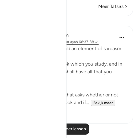
Meer Tafsirs
Lessen
In the Shade of the Quran
31 weken geleden
·
Verwijzen naar
ayah 68:37-38
The surah moves on to add an element of sarcasm:
"Or have you a divine book which you study, and in
which you find that you shall have all that you
choose?" (Verses 37-38)
It is a sarcastic question that asks whether or not
the unbelievers have a book and if...
Bekijk meer
0
0
Lees meer lessen