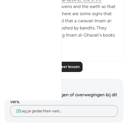
4 jaar geleden
·
Verwijzen naar
ayah 68:24-32, 10:6, 57:3
There are signs in the heavens and the earth so that
we may remember. And there are some signs that
are specific to us. It is said that a caravan Imam al-
Ghazali was on was ambushed by bandits. They
stole everything, including Imam al-Ghazali's books
and notes...
Bekijk meer
38
0
Lees meer lessen
Notities en reflecties
Je hebt geen aantekeningen of overwegingen bij dit
vers.
Leg je gedachten vast…