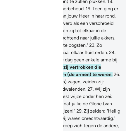
morgen van haar (vruchten) te zullen plukken.
18
.
Maar zij maakten geen voorbehoud.
19
.
Toen ging er
een bezoeking (storm) van jouw Heer in haar rond,
terwijl zij sliepen.
20
.
Zij werd als een verschroeid
stoppelveld.
21
.
Toen riepen zij tot elkaar in de
ochtend.
22
.
"Gaat deze ochtend naar jullie akkers,
als jullie van plan zijn om te oogsten."
23
.
Zo
vertrokken zij, terwijl zij naar elkaar fluisterden.
24
.
(Zij zeiden:) "Laat er deze dag geen enkele arme bij
jullie binnengaan."
25
.
En zij vertrokken die
ochtend, vastbesloten om (de armen) te weren.
26
.
Maar toen zij haar (de tuin) zagen, zeiden zij:
"Voorwaar, wij zijn zeker dwalenden.
27
.
Wij zijn
zelfs beroofd."
28
.
De meest wijze onder hen zei:
"Heb ik jullie niet gezegd dat jullie de Glorie (van
Allah) hadden moeten prijzen!"
29
.
Zij zeiden: "Heilig
is onze Heer: voorwaar, wij waren onrechtvaardig."
30
.
Toen keerde de ene groep zich tegen de andere,