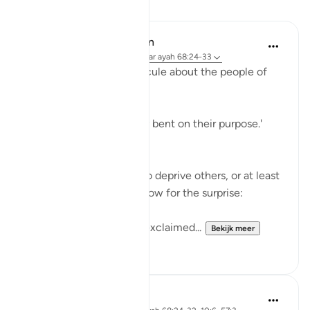
Lessen
In the Shade of the Quran
31 weken geleden
·
Verwijzen naar
ayah 68:24-33
The surah adds more ridicule about the people of
the garden:
'Early they went, strongly bent on their purpose.'
(Verse 25)
They certainly felt able to deprive others, or at least
to deprive themselves. Now for the surprise:
'When they saw it, they exclaimed...
Bekijk meer
1
0
J Yousef