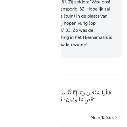
elkaar verwijten makend.
31
.
Zij zeiden: "Wee ons!
Voorwaar, wij waren buitensporig.
32
.
Hopelijk zal
onze Heer ons een betere (tuin) in de plaats van
deze geven: voorwaar, wij hopen vurig (op
vergeving) van onze Heer."
33
.
Zo was de
bestraffing. En de bestraffing in het Hiernamaals is
zeker groter, als zij het zouden weten!
-
Sofian S. Siregar
Lees Tafsir
Ibn Kathir (Abridged)
قَالُواْ سُبْحَـنَ رَبّنَآ إِنَّا كُنَّا ظَـلِمِينَ- فَأَقْبَلَ بَعْضُهُمْ عَلَى
بَعْضٍ يَتَلَـوَمُونَ- قَالُواْ يوَيْلَنَآ إِنَّا كُنَّا طَـغِينَ- عَ
…
Lees meer
Meer Tafsirs