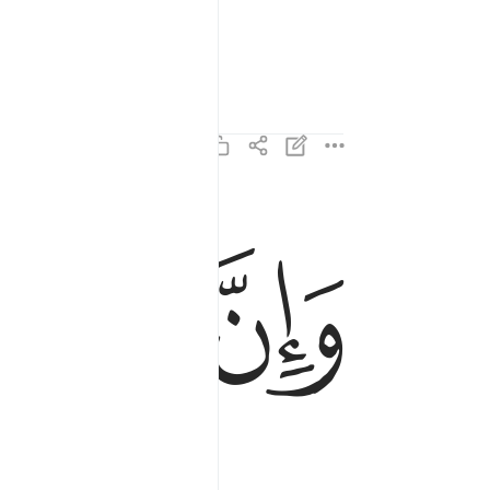
ﱏ
ﱐ
ﱑ
وان لنا للاخرة والاولى ١٣
وَإِنَّ لَنَا لَلْـَٔاخِرَةَ وَٱلْأُولَىٰ ١٣
ldse leven).