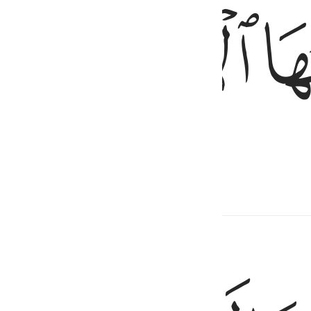
ﱢ
ﱣ
al daar ver van gehouden worden.