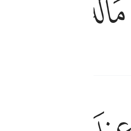
ﱦ
ﱧ
ﱨ
zich te reinigen.
ﱬ
ﱭ