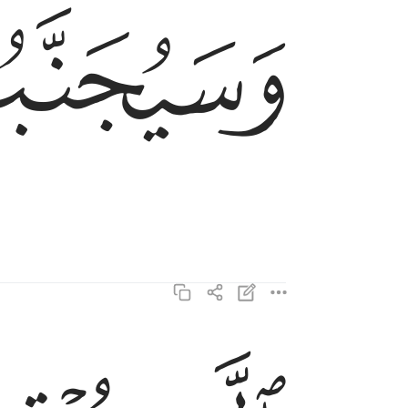
ﱡ
وَسَيُجَنَّبُهَا ٱلْأَتْقَى ١٧
الذي يوتي ماله يتزكى ١٨
ٱلَّذِى يُؤْتِى مَالَهُۥ يَتَزَكَّىٰ ١٨