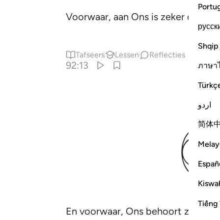
Portu
Voorwaar, aan Ons is zeker de Leid
русск
Shqip
Tafseers
Lessen
Reflecties
92:13
ภาษา
Türkç
اردو
简体
Melay
Españ
Kiswah
Tiếng 
En voorwaar, Ons behoort zeker het