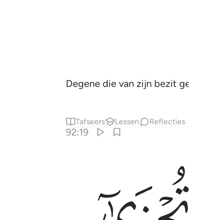
Degene die van zijn bezit geeft om 
Tafseers
Lessen
Reflecties
92:19
ﱮ