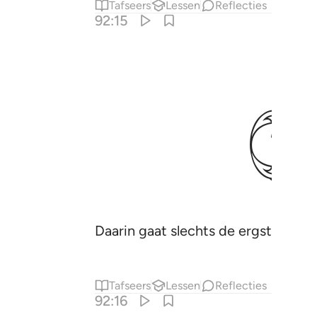
Tafseers
Lessen
Reflecties
92:15
ﱜ
Daarin gaat slechts de ergste ellen
Tafseers
Lessen
Reflecties
92:16