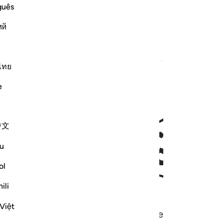
guês
ing.
ий
ไทย
e
ﱒ
ﱓ
中文
u
ol
ili
Việt
 laatste (het Hiernamaals) en het eerste (het were