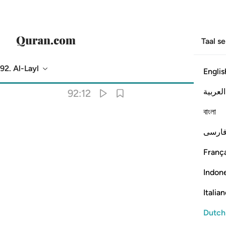
Taal s
92. Al-Layl
Englis
Vertaling
: Sofian S. Siregar
العربية
92:12
বাংলা
ارسی
França
Indon
Italia
Dutch