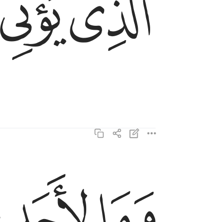
ﱤ
ﱥ
ﱩ
ﱪ
ﱫ
وما لاحد عنده من نعمة تجزى ١٩
وَمَا لِأَحَدٍ عِندَهُۥ مِن نِّعْمَةٍۢ تُجْزَىٰٓ ١٩