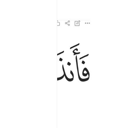
ﱔ
فانذرتكم نارا تلظى ١٤
فَأَنذَرْتُكُمْ نَارًۭا تَلَظَّىٰ ١٤