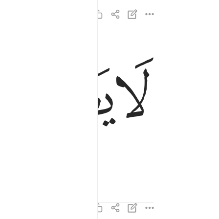
ﱘ
ﱙ
لا يصلاها الا الاشقى ١٥
لَا يَصْلَىٰهَآ إِلَّا ٱلْأَشْقَى ١٥