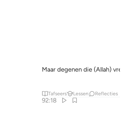
Maar degenen die (Allah) vrezen z
Tafseers
Lessen
Reflecties
92:18