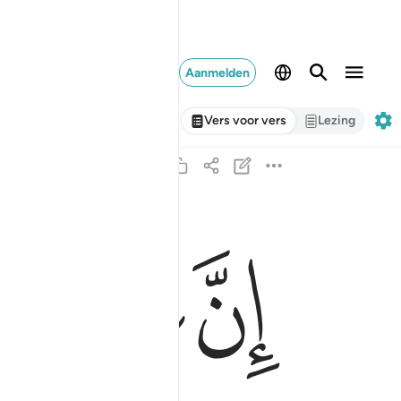
Aanmelden
Vers voor vers
Lezing
ﱋ
ﱌ
ﱍ
ان علينا للهدى ١٢
إِنَّ عَلَيْنَا لَلْهُدَىٰ ١٢