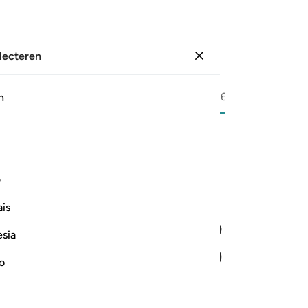
electeren
Aanmelden
Bladzijde
596
Juz
30
/
Hizb
60
h
ﱎ
ف
is
esia
no