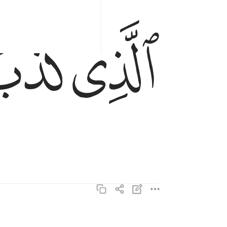
ﱝ
ﱞ
الذي كذب وتولى ١٦
ٱلَّذِى كَذَّبَ وَتَوَلَّىٰ ١٦
وسيجنبها الاتقى ١٧