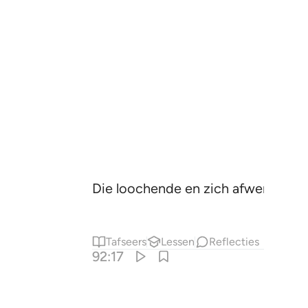
Die loochende en zich afwendde.
Tafseers
Lessen
Reflecties
92:17