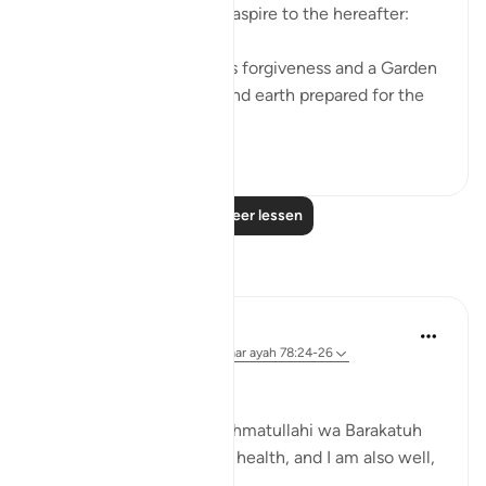
hard and invite others to aspire to the hereafter:
'Hurry towards your Lord’s forgiveness and a Garden
as wide as the heavens and earth prepared for the
rig...
Bekijk meer
17
1
Lees meer lessen
Reflecties
Zufisha Khaleel
28 weken geleden
·
Verwijzen naar
ayah 78:24-26
Bismillah..
Assalamu Alaikum wa Rahmatullahi wa Barakatuh
I hope you are all in good health, and I am also well,
Alhamdulillah.