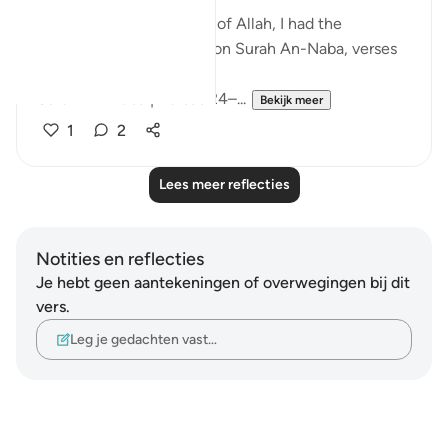
Today, by the permission of Allah, I had the
opportunity to reflect upon Surah An-Naba, verses
24 to 26.
Surah An-Naba | Verses 24–...
Bekijk meer
1
2
Lees meer reflecties
Notities en reflecties
Je hebt geen aantekeningen of overwegingen bij dit
vers.
Leg je gedachten vast…