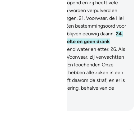
19
.
En de hemel wordt geopend en zij heeft vele
poorten.
20
.
En de bergen worden verpulverd en
worden tot luchtspiegelingen.
21
.
Voorwaar, de Hel
is als een hinderlaag.
22
.
Een bestemmingsoord voor
de overtreders.
23
.
Zij verblijven eeuwig daarin.
24
.
Zij zullen daarin geen koelte en geen drank
proeven.
25
.
Behalve kokend water en etter.
26
.
Als
passende vergelding.
27
.
Voorwaar, zij verwachtten
nooit een afrekening.
28
.
En loochenden Onze
Verzen geheel.
29
.
En Wij hebben alle zaken in een
Boek opgesomd.
30
.
Proeft daarom de straf, en er is
voor jullie geen vermeerdering, behalve van de
bestraffing.
-
Sofian S. Siregar
Lees Tafsir
Ibn Kathir (Abridged)