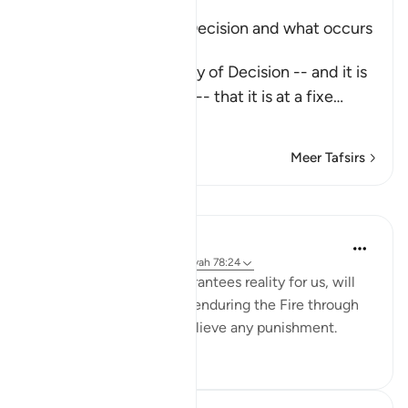
Explaining the Day of Decision and what occurs
during it
Allah says about the Day of Decision -- and it is
the Day of Judgement -- that it is at a fixe
…
Lees meer
Meer Tafsirs
Lessen
Yaser Birjas
8 jaar geleden
·
Verwijzen naar
ayah 78:24
Tasting, a sense that guarantees reality for us, will
not be felt when we are enduring the Fire through
cool breeze or drink to relieve any punishment.
0
0