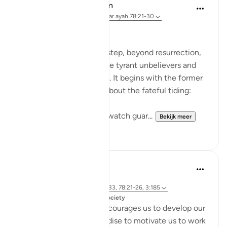
In the Shade of the Quran
31 weken geleden
·
Verwijzen naar
ayah 78:21-30
The Fateful Day
The surah takes another step, beyond resurrection,
to describe the fate of the tyrant unbelievers and
also that of the righteous. It begins with the former
group who raise doubts about the fateful tiding:
"Hell stands as a vigilant watch guar...
Bekijk meer
0
0
Dr. Magdy Al-Hilali
4 jaar geleden
·
Verwijzen naar
ayah 73:12-13, 3:133, 78:21-26, 3:185
Geplaatst in
Muslim American Society
The Quran repeatedly encourages us to develop our
love and longing for Paradise to motivate us to work