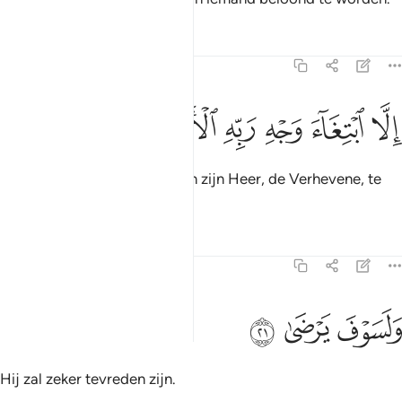
Tafseers
Lessen
Reflecties
92:20
ﱰ
ﱱ
لا ابتغاء وجه ربه الاعلى ٢٠
ﱲ
ﱳ
ﱴ
ﱵ
ِلَّا ٱبْتِغَآءَ وَجْهِ رَبِّهِ ٱلْأَعْلَىٰ ٢٠
Maar om het welbehagen van zijn Heer, de Verhevene, te
zoeken.
Tafseers
Lessen
Reflecties
92:21
ﱶ
لسوف يرضى ٢١
ﱷ
ﱸ
َلَسَوْفَ يَرْضَىٰ ٢١
Hij zal zeker tevreden zijn.