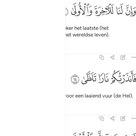
ﱏ
ﱐ
ﱑ
ان لنا للاخرة والاولى ١٣
ﱒ
ﱓ
َإِنَّ لَنَا لَلْـَٔاخِرَةَ وَٱلْأُولَىٰ ١٣
En voorwaar, Ons behoort zeker het laatste (het
Hiernamaals) en het eerste (het wereldse leven).
Tafseers
Lessen
Reflecties
92:14
ﱔ
انذرتكم نارا تلظى ١٤
ﱕ
ﱖ
ﱗ
َأَنذَرْتُكُمْ نَارًۭا تَلَظَّىٰ ١٤
Daarom waarschuw Ik jullie voor een laaiend vuur (de Hel).
Tafseers
Lessen
Reflecties
92:15
ا يصلاها الا الاشقى ١٥