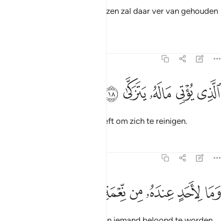
Maar degenen die (Allah) vrezen zal daar ver van gehouden
worden.
Tafseers
Lessen
Reflecties
92:18
ﱤ
ﱥ
لذي يوتي ماله يتزكى ١٨
ﱦ
ﱧ
ﱨ
لَّذِى يُؤْتِى مَالَهُۥ يَتَزَكَّىٰ ١٨
Degene die van zijn bezit geeft om zich te reinigen.
Tafseers
Lessen
Reflecties
92:19
ﱩ
ﱪ
ﱫ
ﱬ
ما لاحد عنده من نعمة تجزى ١٩
ﱭ
ﱮ
ﱯ
َمَا لِأَحَدٍ عِندَهُۥ مِن نِّعْمَةٍۢ تُجْزَىٰٓ ١٩
En niet om voor een gunst aan iemand beloond te worden.