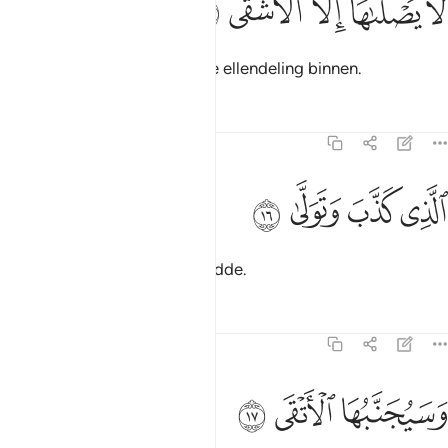
ﱘ
ﱙ
ﱚ
ﱛ
ﱜ
َا يَصْلَىٰهَآ إِلَّا ٱلْأَشْقَى ١٥
Daarin gaat slechts de ergste ellendeling binnen.
Tafseers
Lessen
Reflecties
92:16
ﱝ
ﱞ
لذي كذب وتولى ١٦
ﱟ
ﱠ
لَّذِى كَذَّبَ وَتَوَلَّىٰ ١٦
Die loochende en zich afwendde.
Tafseers
Lessen
Reflecties
92:17
سيجنبها الاتقى ١٧
ﱡ
ﱢ
ﱣ
َسَيُجَنَّبُهَا ٱلْأَتْقَى ١٧