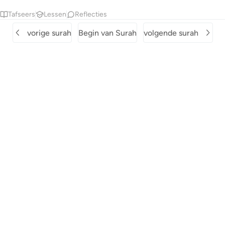
Tafseers
Lessen
Reflecties
vorige surah
Begin van Surah
volgende surah