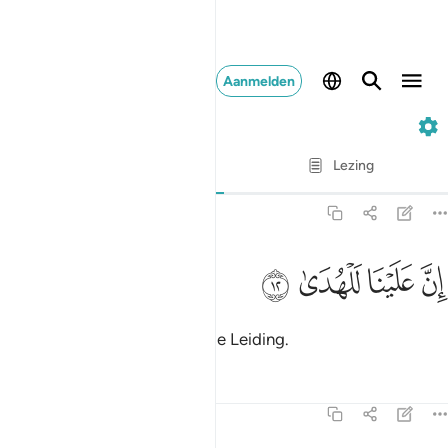
Aanmelden
92. Al-Layl
Vers voor vers
Lezing
Vertaling
: Sofian S. Siregar
92:12
ﱋ
ﱌ
ن علينا للهدى ١٢
ﱍ
ﱎ
ِنَّ عَلَيْنَا لَلْهُدَىٰ ١٢
Voorwaar, aan Ons is zeker de Leiding.
Tafseers
Lessen
Reflecties
92:13