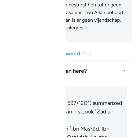
Meest Barmhartig.
193
.
En bestridjt hen tot er geen
Fitnah (meer) is en de godsdienst aan Allah behoort,
maar zij dan ophouden, dan is er geen vijandschap,
behalve tegen de onrechtplegers.
-
Sofian S. Siregar
Lees de vragen en antwoorden.
What does
"fitnah"
mean here?
Toon antwoord voor What does 
Tafseer
Antwoord
Imām Ibn al-Jawzī (d. 597/1201) summarized
the scholars' opinions in his book "Zād al-
Masīr" as follows:
It means polytheism [Ibn Masʿūd, Ibn