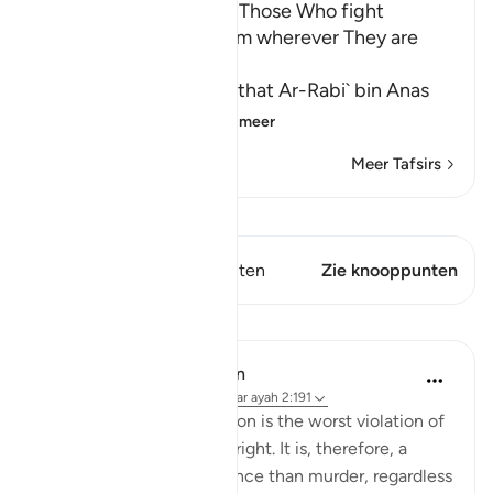
The Command to fight Those Who fight
Muslims and killing Them wherever They are
found
Abu Ja`far Ar-Razi said that Ar-Rabi` bin Anas
said that Abu Al-`
…
Lees meer
Meer Tafsirs
Bekijk Qiraat
Dit vers heeft 1 Knooppunten
Zie knooppunten
Lessen
In the Shade of the Quran
31 weken geleden
·
Verwijzen naar
ayah 2:191
Forced religious conversion is the worst violation of
a most inviolable human right. It is, therefore, a
much more heinous offence than murder, regardless