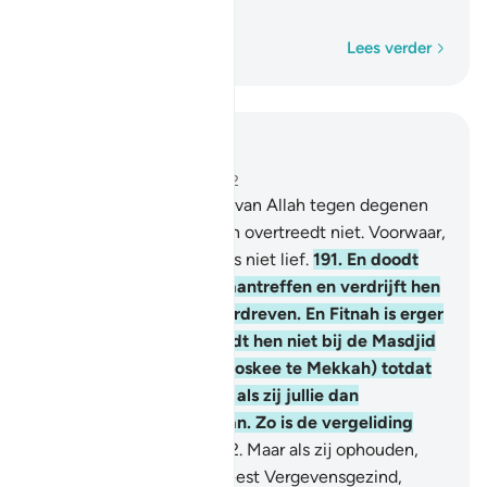
voor de ongelovigen.
Woord voor woord
Lees verder
Lees in context
Hoofdstuk 2, Pagina 30, Juz 2
190
.
En strijdt op de Weg van Allah tegen degenen
die tegen jullie strijden en overtreedt niet. Voorwaar,
Allah heeft de overtreders niet lief.
191
.
En doodt
hen waar jullie hen ook aantreffen en verdrijft hen
zoals zij jullie hebben verdreven. En Fitnah is erger
dan doodslag. En bestrijdt hen niet bij de Masdjid
al Harâm (de Gewijde Moskee te Mekkah) totdat
zij jullie daar bestrijden; als zij jullie dan
bestrijden: doodt hen dan. Zo is de vergeliding
voor de ongelovigen.
192
.
Maar als zij ophouden,
voorwaar, dan is Allah Meest Vergevensgezind,