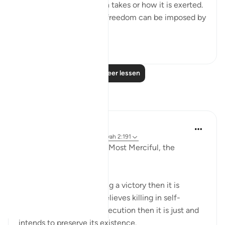
of the form that coercion takes or how it is exerted.
Suppression of religious freedom can be imposed by
...
Bekijk meer
2
0
Lees meer lessen
Reflecties
Razia Zahra
2 jaar geleden
·
Verwijzen naar
ayah 2:191
In the Name of Allah the Most Merciful, the
Especially Merciful,
If any ideology finds killing a victory then it is
flawed. If the ideology believes killing in self-
defence and to stop persecution then it is just and
intends to preserve its existence.