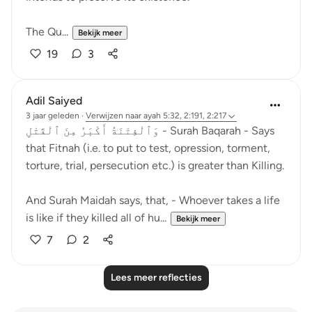
The Qu...
Bekijk meer
19
3
Adil Saiyed
3 jaar geleden
·
Verwijzen naar
ayah 5:32, 2:191, 2:217
وَٱلْفِتْنَةُ أَكْبَرُ مِنَ ٱلْقَتْلِ - Surah Baqarah - Says
that Fitnah (i.e. to put to test, opression, torment,
torture, trial, persecution etc.) is greater than Killing.
And Surah Maidah says, that, - Whoever takes a life
is like if they killed all of hu...
Bekijk meer
7
2
Lees meer reflecties