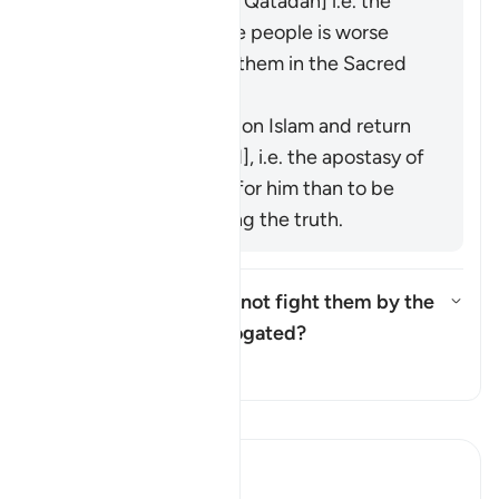
ʿAbbās, Ibn ʿUmar, Qatādah] i.e. the
polytheism of those people is worse
than your killing of them in the Sacred
Precinct.
It means to renege on Islam and return
to idolatry [Mujāhid], i.e. the apostasy of
a believer is worse for him than to be
killed while following the truth.
Was the ruling "but do not fight them by the
Sacred Mosque..." abrogated?
Toon antwoord voor Was the rul
Tafseer
Lees Tafsir
Ibn Kathir (Abridged)