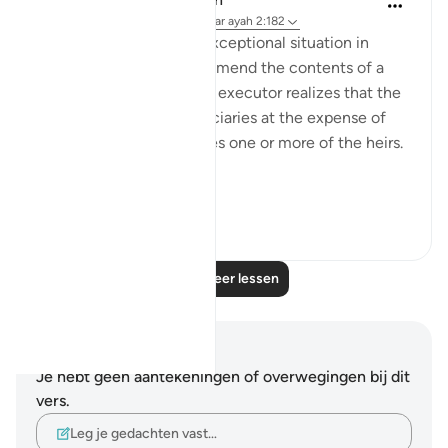
31 weken geleden
·
Verwijzen naar
ayah 2:182
There is, however, one exceptional situation in
which an executor may amend the contents of a
will. This arises when the executor realizes that the
will favours some beneficiaries at the expense of
others or that it prejudices one or more of the heirs.
“If, ...
Bekijk meer
2
0
Lees meer lessen
Notities en reflecties
Je hebt geen aantekeningen of overwegingen bij dit
vers.
Leg je gedachten vast…