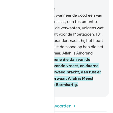
Lees in context
Hoofdstuk 2, Pagina 28, Juz 2
180
.
Het is jullie verplicht wanneer de dood één van
jullie nabij is, als hij bezit nalaat, een testament te
maken voor de ouders en de verwanten, volgens wat
redelijk is (dit is) een plicht voor de Moetaqôen.
181
.
Wie den het testament verandert nadat hij het heeft
gehoord: voorwaar, dan rust de zonde op hen die het
veranderd hebben. Voorwaar, Allah is Alhorend,
Alwetend.
182
.
Maar degene die dan van de
erflater partijdigheid of zonde vreest, en daarna
verzoening tussen hen teweeg bracht, dan rust er
geen zonde op hem. Voorwaar, Allah is Meest
Vergevensgezind, Meest Barmhartig.
-
Sofian S. Siregar
Lees de vragen en antwoorden.