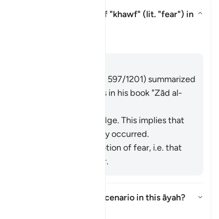
What is the meaning of
"khawf"
(lit. "fear") in
this āyah?
Toon antwoord voor What is the m
Tafseer
Antwoord
Imām Ibn al-Jawzī (d. 597/1201) summarized
the scholars' opinions in his book "
Zād al-
Masīr
" as follows:
It refers to knowledge. This implies that
injustice has already occurred.
It refers to the emotion of fear, i.e. that
injustice may occur.
What is the intended scenario in this āyah?
Toon antwoord voor What is the
Tafseer