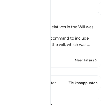
Lees Tafsir
Ibn Kathir (Abridged)
Including Parents and Relatives in the Will was
later abrogated
This Ayah contains the command to include
parents and relatives in the will, which was
…
Lees meer
Meer Tafsirs
Bekijk Qiraat
Dit vers heeft 1 Knooppunten
Zie knooppunten
Lessen
In the Shade of the Quran