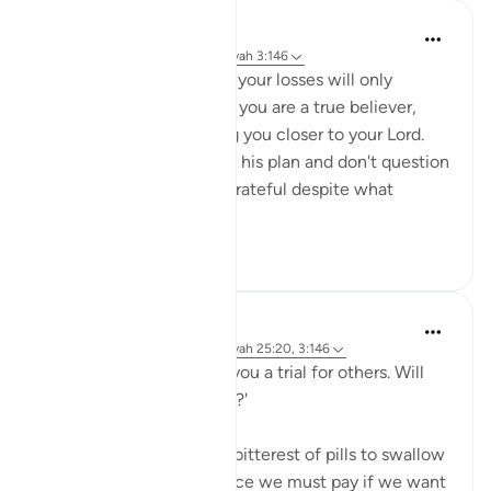
Sheenam Riyaz
2 jaar geleden
·
Verwijzen naar
ayah 3:146
If you are a true believer, your losses will only
strengthen your imaan. If you are a true believer,
your losses will only bring you closer to your Lord.
When you trust Allah and his plan and don't question
his wisdom, you will be grateful despite what
calamit...
Bekijk meer
9
2
Salah Sheikh
5 jaar geleden
·
Verwijzen naar
ayah 25:20, 3:146
'We have made some of you a trial for others. Will
you ˹not then˺ be patient?'
This is perhaps the most bitterest of pills to swallow
in this life but it is the price we must pay if we want