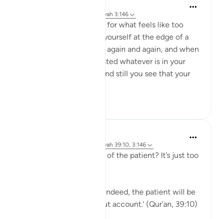
Taimiyyah Zubair
4 jaar geleden
·
Verwijzen naar
ayah 3:146
When a hardship goes on for what feels like too
long, and when you find yourself at the edge of a
breaking point, again and again and again, and when
you feel you have exhausted whatever is in your
means to help yourself, and still you see that your
ordeal is ...
Bekijk meer
29
2
J Yousef
5 jaar geleden
·
Verwijzen naar
ayah 39:10, 3:146
Why should I aspire to be of the patient? It’s just too
hard!
Allah says in the Qur’an: 'Indeed, the patient will be
given their reward without account.' (Qur’an, 39:10)