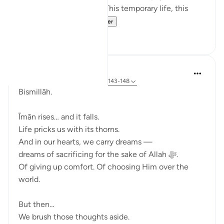
the best in the afterlife. This temporary life, this
fleeting existe...
Bekijk meer
17
0
Ali Ali
vorig jaar
·
Verwijzen naar
ayah 3:143-148
Bismillāh.
Īmān rises… and it falls.
Life pricks us with its thorns.
And in our hearts, we carry dreams —
dreams of sacrificing for the sake of Allah ﷻ.
Of giving up comfort. Of choosing Him over the
world.
But then…
We brush those thoughts aside.