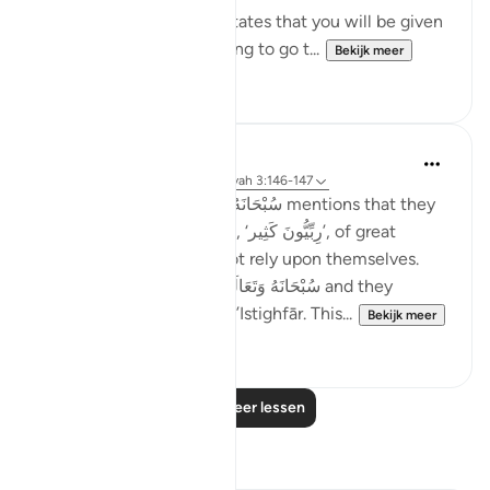
Subhan’Allah, at-Tabari states that you will be given
your reward without having to go t...
Bekijk meer
10
4
Taimiyyah Zubair
4 jaar geleden
·
Verwijzen naar
ayah 3:146-147
Notice how Allah سُبْحَانَهُ وَتَعَالَىٰ mentions that they
were so many; they were, ‘رِبِّيُّونَ كَثِير’, of great
numbers. Yet, they did not rely upon themselves.
They relied upon Allah سُبْحَانَهُ وَتَعَالَىٰ and they
combined patience with ’Istighfār. This...
Bekijk meer
45
1
Lees meer lessen
Reflecties