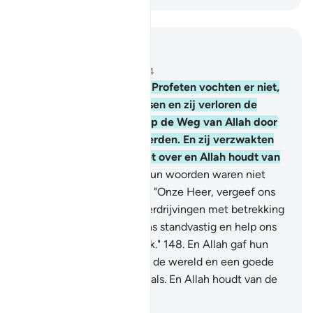
Lees in context
Hoofdstuk 3, Pagina 68, Juz 4
146
.
En hoevelen van de Profeten vochten er niet,
vergezeld van vele mensen en zij verloren de
moed niet, wanneer zij op de Weg van Allah door
rampspoed getroffen werden. En zij verzwakten
niet en zij gaven zich niet over en Allah houdt van
de geduldigen.
147
.
En hun woorden waren niet
anders dan dat zij zeiden: "Onze Heer, vergeef ons
onze zonden en onze overdrijvingen met betrekking
tot onze zaak en maak ons standvastig en help ons
tegen het ongelovige volk."
148
.
En Allah gaf hun
(daarom) een beloning in de wereld en een goede
beloning in het Hiernamaals. En Allah houdt van de
weldoeners.
-
Sofian S. Siregar