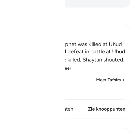
Lees Tafsir
Ibn Kathir (Abridged)
The Rumor that the Prophet was Killed at Uhud
When Muslims suffered defeat in battle at Uhud
and some of them were killed, Shaytan shouted,
"Muhammad ﷺ
…
Lees meer
Meer Tafsirs
Bekijk Qiraat
Dit vers heeft 2 Knooppunten
Zie knooppunten
Lessen