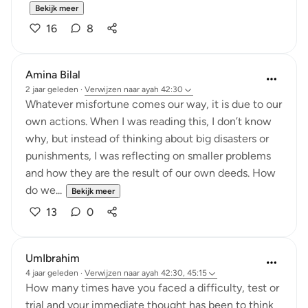
Bekijk meer
16
8
Amina Bilal
2 jaar geleden
·
Verwijzen naar
ayah 42:30
Whatever misfortune comes our way, it is due to our
own actions. When I was reading this, I don’t know
why, but instead of thinking about big disasters or
punishments, I was reflecting on smaller problems
and how they are the result of our own deeds. How
do we...
Bekijk meer
13
0
UmIbrahim
4 jaar geleden
·
Verwijzen naar
ayah 42:30, 45:15
How many times have you faced a difficulty, test or
trial and your immediate thought has been to think