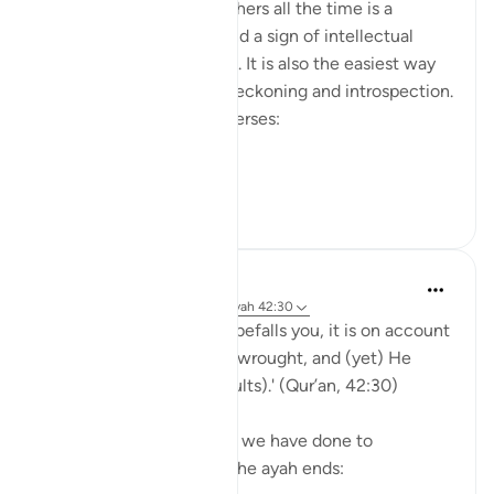
Projecting blame onto others all the time is a
psychological disorder and a sign of intellectual
timidity and incoherence. It is also the easiest way
for people to avoid self-reckoning and introspection.
Please reflect on these verses:
يَا أَيُّهَا الَّذِينَ ...
Bekijk meer
30
1
Yasmin Mogahed
5 jaar geleden
·
Verwijzen naar
ayah 42:30
'And whatever affliction befalls you, it is on account
of what your hands have wrought, and (yet) He
pardons most (of your faults).' (Qur’an, 42:30)
Yes. What we have done, we have done to
ourselves, but look how the ayah ends: