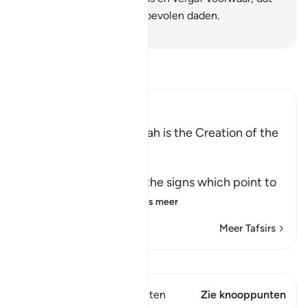
behoort zeker tot de aanbevolen daden.
-
Sofian S. Siregar
Lees Tafsir
Ibn Kathir (Abridged)
Among the Signs of Allah is the Creation of the
Heavens and the Earth
وَمِنْ ءَايَـتِهِ
(And among His Ayat) the signs which point to
His great might an
…
Lees meer
Meer Tafsirs
Bekijk Qiraat
Dit vers heeft 1 Knooppunten
Zie knooppunten