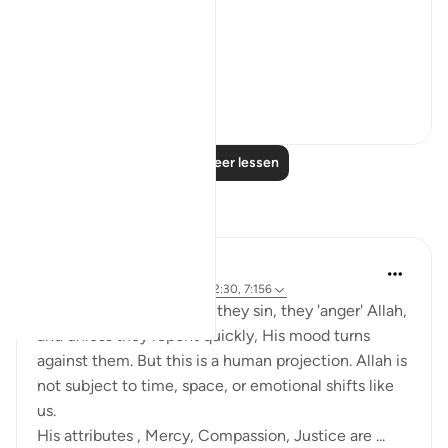
'He pardons most.'
The word u...
Bekijk meer
28
4
Lees meer lessen
Reflecties
Salihu Abba
vorig jaar
·
Verwijzen naar
ayah 42:30, 7:156
Many people think when they sin, they 'anger' Allah,
and unless they repent quickly, His mood turns
against them. But this is a human projection. Allah is
not subject to time, space, or emotional shifts like
us.
His attributes , Mercy, Compassion, Justice are ...