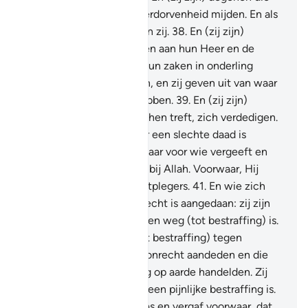
de grote zonden en de verdorvenheid mijden. En als
zij boos zijn, dan vergeven zij.
38
.
En (zij zijn)
degenen die gehoor geven aan hun Heer en de
shalât onderhouden, en hun zaken in onderling
overleg (Sjôera) beslissen, en zij geven uit van waar
Wij hun mee voorzien hebben.
39
.
En (zij zijn)
degenen die, als onrecht hen treft, zich verdedigen.
40
.
En de vergelding voor een slechte daad is
dezelfde slechte daad, maar voor wie vergeeft en
verzoent: zijn beloning is bij Allah. Voorwaar, Hij
houdt niet van de onrechtplegers.
41
.
En wie zich
verdedigt nadat hem onrecht is aangedaan: zij zijn
degenen tegen wie er geen weg (tot bestraffing) is.
42
.
Er is wel een weg (tot bestraffing) tegen
degenen die de mensen onrecht aandeden en die
zonder recht buitensporig op aarde handelden. Zij
zijn degenen voor wie er een pijnlijke bestraffing is.
43
.
Maar wie geduldig was en vergaf voorwaar, dat