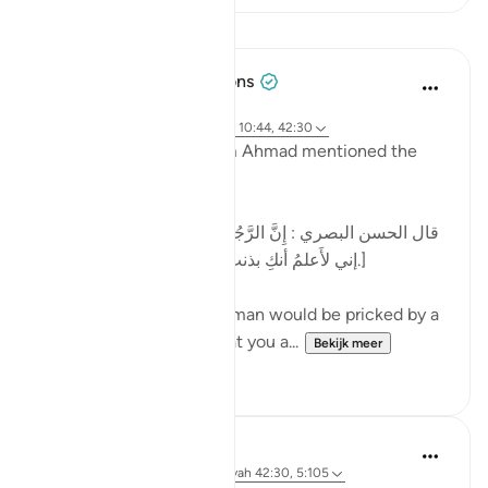
Lessen
Tulayhah Tafsir Translations
2 jaar geleden
·
Verwijzen naar
ayah 32:21, 30:41, 10:44, 42:30
In one of his works, Imam Ahmad mentioned the
following statement:
[قال الحسن البصري : إِنَّ الرَّجُل كان يُشاكُ الشوكة يقول:
إني لأَعلمُ أنكِ بذنب ، وما ظلمني ربي عز وجل.]
al-Hasan al-Basri said: A man would be pricked by a
thorn and say, 'I know that you a...
Bekijk meer
12
5
Dr. Hatem Al-Haj
4 jaar geleden
·
Verwijzen naar
ayah 42:30, 5:105