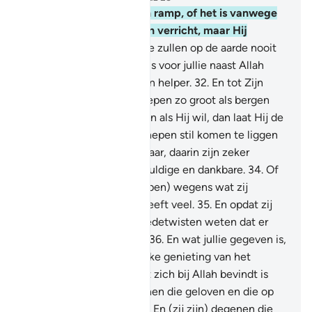
30
.
En er treft jullie geen ramp, of het is vanwege
wat jullie handen hebben verricht, maar Hij
vergeeft veel.
31
.
En jullie zullen op de aarde nooit
kunnen ontkomen. En er is voor jullie naast Allah
geen beschermer en geen helper.
32
.
En tot Zijn
Tekenen behoren de schepen zo groot als bergen
die op de zee varen.
33
.
En als Hij wil, dan laat Hij de
wind liggen, zodat de schepen stil komen te liggen
op haar oppervlak. Voorwaar, daarin zijn zeker
tekenen vooir iedere geduldige en dankbare.
34
.
Of
Hij vernietigt deze (schepen) wegens wat zij
verichtten, maar Hij vergeeft veel.
35
.
En opdat zij
die over Onze Tekenen redetwisten weten dat er
voor hen geen uitweg is.
36
.
En wat jullie gegeven is,
is slechts een vergankelijke genieting van het
wereldse leven. Maar wat zich bij Allah bevindt is
beter en blijvender voor hen die geloven en die op
hun Heer vertrouwen.
37
.
En (zij zijn) degenen die