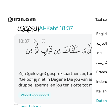
Taal s
018
قال له صاحبه وهو يحاوره اكفرت بالذ
Al-Kahf
18:37
Englis
18:37
العربية
ﱡ
ﱢ
ﱣ
ﱤ
ﱥ
ﱦ
বাংলা
ارسی
França
Zijn (gelovige) gesprekspartner zei, toen hij 
"Geloof jij niet in Degene Die jou van aarde g
Indon
druppel sperma, en jou ten slotte tot mens v
Italia
Woord voor woord
Dutch
Lees Tafsir