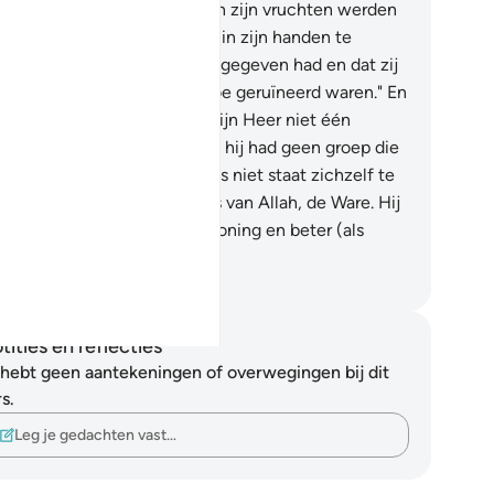
er zal kunnen vinden."
42
.
En zijn vruchten werden
nietigd. Toen begon hij zich in zijn handen te
ingen, over wat hij ervoor uitgegeven had en dat zij
e tuinen) nu tot de bodem toe geruïneerd waren." En
 zei: "Wee mij, had ik maar mijn Heer niet één
elgenoot toegekend!"
43
.
En hij had geen groep die
 naast Allah hielp en hij was niet staat zichzelf te
rdedigen.
44
.
Daar, de hulp is van Allah, de Ware. Hij
beter (als gever van) een beloning en beter (als
ver van) een bestemming.
fian S. Siregar
tities en reflecties
 hebt geen aantekeningen of overwegingen bij dit
s.
Leg je gedachten vast…