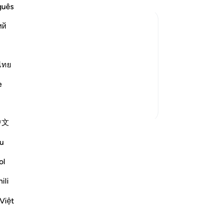
dat
guês
dat
ий
za
er
panion replied to him, warning and
37
wing himself to be deceived.
he
ไทย
De
e
 dust...) This is a
…
ve
Lees meer
to
Meer Tafsirs
mi
中文
39
'Mâ
u
er 
da
ol
ki
ili
da
va
Việt
Of 