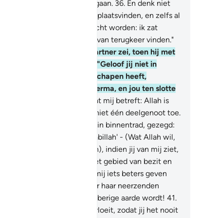
 die (tuinen) ooit zullen vergaan.
36
.
En denk niet
 het Uur der Opstanding zal plaatsvinden, en zelfs al
l ik tot mijn Heer teruggebracht worden: ik zat
voor zeker een betere plaats van terugkeer vinden."
.
Zijn (gelovige) gesprekspartner zei, toen hij met
m in gesprek was, tot hem: "Geloof jij niet in
gene Die jou van aarde geschapen heeft,
rvolgens uit een druppel sperma, en jou ten slotte
t mens vormde?
38
.
Maar wat mij betreft: Allah is
jn Heer en ik ken mijn Heer niet één deelgenoot toe.
.
En had jij maar, toen jij je tuin binnentrad, gezegd:
 sjâ'a Allah, lâ qoewwata illâbillah' - (Wat Allah wil,
is geen kracht dan door Allah), indien jij van mij ziet,
t ik minder danjou ben, op het gebied van bezit en
nderen.
40
.
Moge mijn Heer mij iets beters geven
n jouw tuin en een ramp over haar neerzenden
nuit de hemel, zodat het glibberige aarde wordt!
41
.
haar water in de aarde wegvloeit, zodat jij het nooit