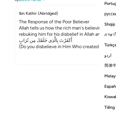
Portu
Ibn Kathir (Abridged)
русск
The Response of the Poor Believer
Shqip
Allah tells us how the rich man's believing com
rebuking him for his disbelief in Allah and allo
ภาษา
أَكَفَرْتَ بِالَّذِى خَلَقَكَ مِن تُرَابٍ
Türkç
(Do you disbelieve in Him Who created you out of
اردو
简体
Melay
Españ
Kiswah
Tiếng 