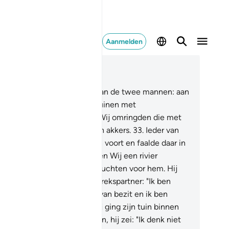
Aanmelden
es in context
fdstuk 18, Pagina 298, Juz 15
.
En geef hun de gelijkenis van de twee mannen: aan
n van hen deden Wij twee tuinen met
uivenstruiken toekornen en Wij omringden die met
delpalmen (en) tussen hen in akkers.
33
.
Ieder van
e twee tuinen bracht vructen voort en faalde daar in
ets in. En in hun midden deden Wij een rivier
tspringen.
34
.
En er waren vruchten voor hem. Hij
 dus tot zijn (gelovige) gesprekspartner: "Ik ben
uw meerdere op het gebied van bezit en ik ben
voller als persoon."
35
.
En hij ging zijn tuin binnen
hij deed zichzelf onrecht aan, hij zei: "Ik denk niet