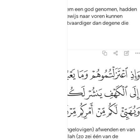
Dit volk van ons heeft nmt Hem een god genomen, hadden
zij daarvoor geen duidelijk bewijs naar voren kunnen
brengen? En wie is er onrechtvaardiger dan degene die
over Allah leugens verzint?
Tafseers
Lessen
Reflecties
18:16
ﱁ
ﱂ
ﱃ
ﱄ
ﱅ
ﱆ
ﱇ
اذ اعتزلتموهم وما يعبدون الا الله فاووا الى الكهف ينشر لكم ربكم من
َإِذِ ٱعْتَزَلْتُمُوهُمْ وَمَا يَعْبُدُونَ إِلَّا ٱللَّهَ فَأْوُۥٓا۟ إِلَى ٱلْكَهْفِ يَنشُرْ لَكُمْ رَب
ﱈ
ﱉ
ﱊ
ﱋ
ﱌ
ﱍ
ﱎ
ﱏ
ﱐ
ﱑ
ﱒ
ﱓ
ﱔ
"En als jullie je van ben (de ongelovigen) afwenden en van
wat zij aanbidden, behalve Allah (zo zei één van de