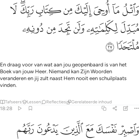
ﳉ
ﳊ
ﳋ
ﳌ
ﳍ
ﳎ
ﳏﳐ
ﳑ
اتل ما اوحي اليك من كتاب ربك لا مبدل لكلماته ولن تجد من دونه ملتحدا
َٱتْلُ مَآ أُوحِىَ إِلَيْكَ مِن كِتَابِ رَبِّكَ ۖ لَا مُبَدِّلَ لِكَلِمَـٰتِهِۦ وَلَن تَجِدَ مِن دُونِ
ﳒ
ﳓ
ﳔ
ﳕ
ﳖ
ﳗ
ﳘ
ﳙ
En draag voor van wat aan jou geopenbaard is van het
Boek van jouw Heer. Niemand kan Zijn Woorden
veranderen en jij zult naast Hem nooit een schuilplaats
vinden.
Tafseers
Lessen
Reflecties
Gerelateerde inhoud
18:28
ﱁ
ﱂ
ﱃ
ﱄ
ﱅ
ﱆ
اصبر نفسك مع الذين يدعون ربهم بالغداة والعشي يريدون وجهه ولا تعد عين
َٱصْبِرْ نَفْسَكَ مَعَ ٱلَّذِينَ يَدْعُونَ رَبَّهُم بِٱلْغَدَوٰةِ وَٱلْعَشِىِّ يُرِيدُونَ وَجْهَهُۥ ۖ وَل