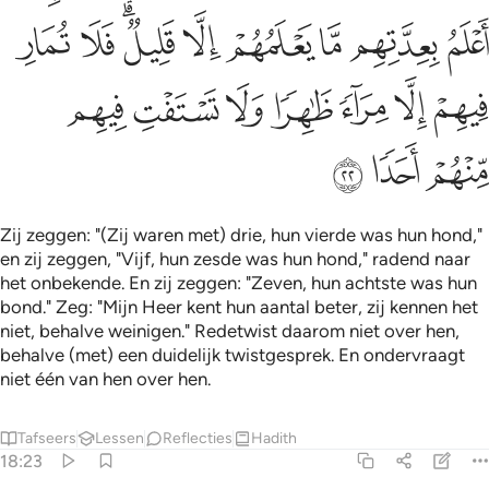
ﱷ
ﱸ
ﱹ
ﱺ
ﱻ
ﱼﱽ
ﱾ
ﱿ
ﲀ
ﲁ
ﲂ
ﲃ
ﲄ
ﲅ
ﲆ
ﲇ
ﲈ
ﲉ
Zij zeggen: "(Zij waren met) drie, hun vierde was hun hond,"
en zij zeggen, "Vijf, hun zesde was hun hond," radend naar
het onbekende. En zij zeggen: "Zeven, hun achtste was hun
bond." Zeg: "Mijn Heer kent hun aantal beter, zij kennen het
niet, behalve weinigen." Redetwist daarom niet over hen,
behalve (met) een duidelijk twistgesprek. En ondervraagt
niet één van hen over hen.
Tafseers
Lessen
Reflecties
Hadith
18:23