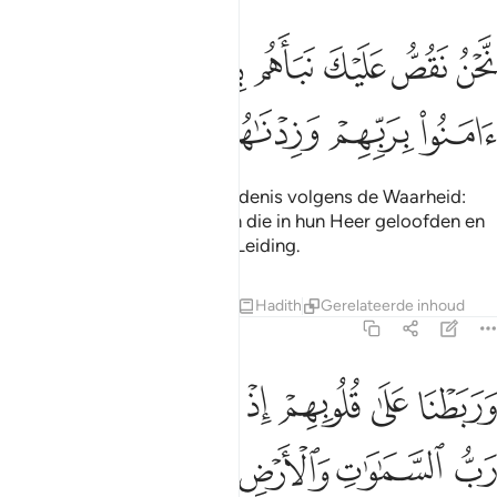
ﲡ
ﲢ
ﲣ
ﲤ
ﲥﲦ
ﲧ
حن نقص عليك نباهم بالحق انهم فتية امنوا بربهم وزدناهم هدى ١٣
ﲨ
َّحْنُ نَقُصُّ عَلَيْكَ نَبَأَهُم بِٱلْحَقِّ ۚ إِنَّهُمْ فِتْيَةٌ ءَامَنُوا۟ بِرَبِّهِمْ وَزِدْنَـٰهُمْ هُدًۭ
ﲩ
ﲪ
ﲫ
ﲬ
ﲭ
Wi berichten jou kun geschiedenis volgens de Waarheid:
voorwaar, zij waren jongeren die in hun Heer geloofden en
Wij versterkten voor ben de Leiding.
Tafseers
Lessen
Reflecties
Hadith
Gerelateerde inhoud
18:14
ﲮ
ﲯ
ﲰ
ﲱ
ﲲ
ﲳ
ﲴ
ربطنا على قلوبهم اذ قاموا فقالوا ربنا رب السماوات والارض لن ندعو من 
َرَبَطْنَا عَلَىٰ قُلُوبِهِمْ إِذْ قَامُوا۟ فَقَالُوا۟ رَبُّنَا رَبُّ ٱلسَّمَـٰوَٰتِ وَٱلْأَرْضِ ل
ﲵ
ﲶ
ﲷ
ﲸ
ﲹ
ﲺ
ﲻ