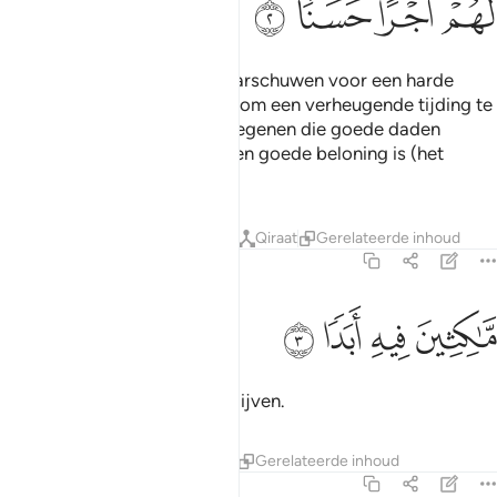
ﳆ
ﳇ
ﳈ
ﳉ
Als rechte Leiding, om te waarschuwen voor een harde
bestraffing van Zijn Zijde en om een verheugende tijding te
brengen aan de gelovigen, degenen die goede daden
verrichten: dat er voor hen een goede beloning is (het
Paradijs).
Tafseers
Lessen
Reflecties
Qiraat
Gerelateerde inhoud
18:3
ﳊ
اكثين فيه ابدا ٣
ﳋ
ﳌ
ﳍ
َّـٰكِثِينَ فِيهِ أَبَدًۭا ٣
Zij zullen daafin voor altijd blijven.
Tafseers
Lessen
Reflecties
Gerelateerde inhoud
18:4