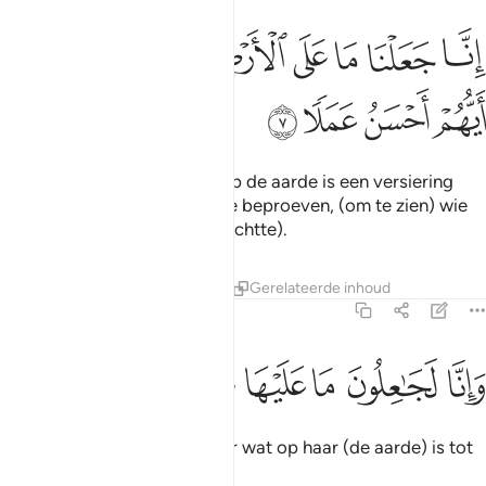
ﱠ
ﱡ
ﱢ
ﱣ
ﱤ
ﱥ
نا جعلنا ما على الارض زينة لها لنبلوهم ايهم احسن عملا ٧
ﱦ
ﱧ
ِنَّا جَعَلْنَا مَا عَلَى ٱلْأَرْضِ زِينَةًۭ لَّهَا لِنَبْلُوَهُمْ أَيُّهُمْ أَحْسَنُ عَمَلًۭا ٧
ﱨ
ﱩ
ﱪ
ﱫ
Voorwaar, Wij hebben wat op de aarde is een versiering
voor haar gemaakt om hen te beproeven, (om te zien) wie
van hen het beste werk (verrichtte).
Tafseers
Lessen
Reflecties
Gerelateerde inhoud
18:8
ﱬ
ﱭ
ﱮ
انا لجاعلون ما عليها صعيدا جرزا ٨
ﱯ
ﱰ
ﱱ
ﱲ
َإِنَّا لَجَـٰعِلُونَ مَا عَلَيْهَا صَعِيدًۭا جُرُزًا ٨
En voorwaar, Wij zullen zeker wat op haar (de aarde) is tot
droge grond maken.