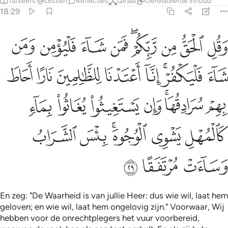
Tafseers
Lessen
Reflecties
Qiraat
Gerelateerde inhoud
18:29
ﱢ
ﱣ
ﱤ
ﱥﱦ
ﱧ
ﱨ
ﱩ
ﱪ
قل الحق من ربكم فمن شاء فليومن ومن شاء فليكفر انا اعتدنا للظالمي
َقُلِ ٱلْحَقُّ مِن رَّبِّكُمْ ۖ فَمَن شَآءَ فَلْيُؤْمِن وَمَن شَآءَ فَلْيَكْفُرْ ۚ إِنَّآ أَعْتَدْنَا لِلظ
ﱫ
ﱬﱭ
ﱮ
ﱯ
ﱰ
ﱱ
ﱲ
ﱳ
ﱴﱵ
ﱶ
ﱷ
ﱸ
ﱹ
ﱺ
ﱻ
ﱼﱽ
ﱾ
ﱿ
ﲀ
ﲁ
ﲂ
En zeg: "De Waarheid is van jullie Heer: dus wie wil, laat hem
geloven; en wie wil, laat hem ongelovig zijn." Voorwaar, Wij
hebben voor de onrechtplegers het vuur voorbereid,