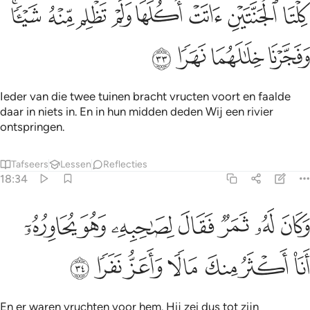
ﲾ
ﲿ
ﳀ
ﳁ
ﳂ
ﳃ
ﳄ
لتا الجنتين اتت اكلها ولم تظلم منه شييا وفجرنا خلالهما نهرا ٣٣
ﳅﳆ
ِلْتَا ٱلْجَنَّتَيْنِ ءَاتَتْ أُكُلَهَا وَلَمْ تَظْلِم مِّنْهُ شَيْـًۭٔا ۚ وَفَجَّرْنَا خِلَـٰلَهُمَا نَهَرً
ﳇ
ﳈ
ﳉ
ﳊ
Ieder van die twee tuinen bracht vructen voort en faalde
daar in niets in. En in hun midden deden Wij een rivier
ontspringen.
Tafseers
Lessen
Reflecties
18:34
ﳋ
ﳌ
ﳍ
ﳎ
ﳏ
ﳐ
كان له ثمر فقال لصاحبه وهو يحاوره انا اكثر منك مالا واعز نفرا ٣٤
ﳑ
َكَانَ لَهُۥ ثَمَرٌۭ فَقَالَ لِصَـٰحِبِهِۦ وَهُوَ يُحَاوِرُهُۥٓ أَنَا۠ أَكْثَرُ مِنكَ مَالًۭا وَ
ﳒ
ﳓ
ﳔ
ﳕ
ﳖ
ﳗ
ﳘ
En er waren vruchten voor hem. Hij zei dus tot zijn