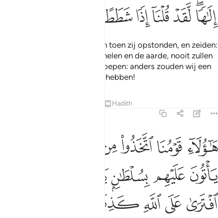
ﲼﲽ
ﲾ
ﲿ
ﳀ
ﳁ
ﳂ
En Wij versterkten hun harten toen zij opstonden, en zeiden:
"Onze Heer, Heer van de hemelen en de aarde, nooit zullen
Wij een god naast Hem aanroepen: anders zouden wij een
enorme leugen uitgesproken hebben!
Tafseers
Lessen
Reflecties
Hadith
18:15
ﳃ
ﳄ
ﳅ
ﳆ
ﳇ
ﳈﳉ
ﳊ
اولاء قومنا اتخذوا من دونه الهة لولا ياتون عليهم بسلطان بين فمن اظلم
َـٰٓؤُلَآءِ قَوْمُنَا ٱتَّخَذُوا۟ مِن دُونِهِۦٓ ءَالِهَةًۭ ۖ لَّوْلَا يَأْتُونَ عَلَيْهِم بِسُلْط
ﳋ
ﳌ
ﳍ
ﳎﳏ
ﳐ
ﳑ
ﳒ
ﳓ
ﳔ
ﳕ
ﳖ
ﳗ