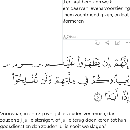
dit geld van jullie naar de stad en laat hem zien welk
voedsel het beste is en laat hem daarvan levens voorziening
voor jullie meenemen, en laat hem zachtmoedig zijn, en laat
hem niet naar één van jullie informeren.
Tafseers
Lessen
Reflecties
Qiraat
18:20
ﳀ
ﳁ
ﳂ
ﳃ
ﳄ
ﳅ
نهم ان يظهروا عليكم يرجموكم او يعيدوكم في ملتهم ولن تفلحوا اذا ابدا ٠
ِنَّهُمْ إِن يَظْهَرُوا۟ عَلَيْكُمْ يَرْجُمُوكُمْ أَوْ يُعِيدُوكُمْ فِى مِلَّتِهِمْ وَلَن تُفْلِحُوٓا۟ إِ
ﳆ
ﳇ
ﳈ
ﳉ
ﳊ
ﳋ
ﳌ
ﳍ
Voorwaar, indien zij over jullie zouden vernemen, dan
zouden zij jullie stenigen, of jullie terug doen keren tot hun
godsdienst en dan zouden jullie nooit welslagen."