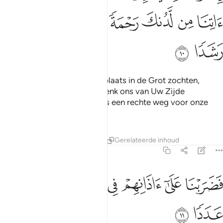
ﲅ
ﲆ
ﲇ
ﲈ
ﲉ
ﲊ
ﲋ
ﲌ
ﲍ
ﲎ
Toen de jongeren een schuilplaats in de Grot zochten,
zeiden zij: "O onze Heer, schenk ons van Uw Zijde
Barmhartigheid en bereid ons een rechte weg voor onze
zaak."
Tafseers
Lessen
Reflecties
Gerelateerde inhoud
18:11
ﲏ
ﲐ
ﲑ
ﲒ
ضربنا على اذانهم في الكهف سنين عددا ١١
ﲓ
ﲔ
َضَرَبْنَا عَلَىٰٓ ءَاذَانِهِمْ فِى ٱلْكَهْفِ سِنِينَ عَدَدًۭا ١١
ﲕ
ﲖ