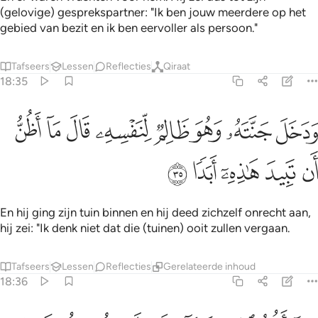
(gelovige) gesprekspartner: "Ik ben jouw meerdere op het
gebied van bezit en ik ben eervoller als persoon."
Tafseers
Lessen
Reflecties
Qiraat
18:35
ﱁ
ﱂ
ﱃ
ﱄ
ﱅ
ﱆ
دخل جنته وهو ظالم لنفسه قال ما اظن ان تبيد هاذه ابدا ٣٥
ﱇ
ﱈ
َدَخَلَ جَنَّتَهُۥ وَهُوَ ظَالِمٌۭ لِّنَفْسِهِۦ قَالَ مَآ أَظُنُّ أَن تَبِيدَ هَـٰذِهِۦٓ أَبَدًۭا ٣٥
ﱉ
ﱊ
ﱋ
ﱌ
ﱍ
En hij ging zijn tuin binnen en hij deed zichzelf onrecht aan,
hij zei: "Ik denk niet dat die (tuinen) ooit zullen vergaan.
Tafseers
Lessen
Reflecties
Gerelateerde inhoud
18:36
ما اظن الساعة قايمة ولين رددت الى ربي لاجدن خيرا منها منقلبا ٣٦