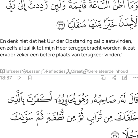
ﱎ
ﱏ
ﱐ
ﱑ
ﱒ
ﱓ
ﱔ
ﱕ
َمَآ أَظُنُّ ٱلسَّاعَةَ قَآئِمَةًۭ وَلَئِن رُّدِدتُّ إِلَىٰ رَبِّى لَأَجِدَنَّ خَيْرًۭا مِّنْهَا مُن
ﱖ
ﱗ
ﱘ
ﱙ
ﱚ
En denk niet dat het Uur der Opstanding zal plaatsvinden,
en zelfs al zal ik tot mijn Heer teruggebracht worden: ik zat
ervoor zeker een betere plaats van terugkeer vinden."
Tafseers
Lessen
Reflecties
Qiraat
Gerelateerde inhoud
18:37
ﱛ
ﱜ
ﱝ
ﱞ
ﱟ
ﱠ
ﱡ
ال له صاحبه وهو يحاوره اكفرت بالذي خلقك من تراب ثم من نطفة ثم س
َالَ لَهُۥ صَاحِبُهُۥ وَهُوَ يُحَاوِرُهُۥٓ أَكَفَرْتَ بِٱلَّذِى خَلَقَكَ مِن تُرَابٍۢ ثُمَّ مِن
ﱢ
ﱣ
ﱤ
ﱥ
ﱦ
ﱧ
ﱨ
ﱩ
ﱪ
ﱫ