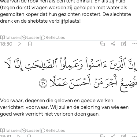
waarvan de rook hen als een tent omhult. En als zij hulp
(tegen dorst) vragen worden zij geholpen met water als
gesmolten koper dat hun gezichten roostert. De slechtste
drank en de shebtste verblijfplaats!
Tafseers
Lessen
Reflecties
18:30
ﲃ
ﲄ
ﲅ
ﲆ
ﲇ
ن الذين امنوا وعملوا الصالحات انا لا نضيع اجر من احسن عملا ٣٠
ﲈ
ﲉ
ِنَّ ٱلَّذِينَ ءَامَنُوا۟ وَعَمِلُوا۟ ٱلصَّـٰلِحَـٰتِ إِنَّا لَا نُضِيعُ أَجْرَ مَنْ أَحْسَنَ عَمَلًا ٠
ﲊ
ﲋ
ﲌ
ﲍ
ﲎ
ﲏ
Voorwaar, degenen die geloven en goede werken
verrichten: voorwaar, Wij zullen de beloning van wie een
goed werk verricht niet verloren doen gaan.
Tafseers
Lessen
Reflecties
18:31