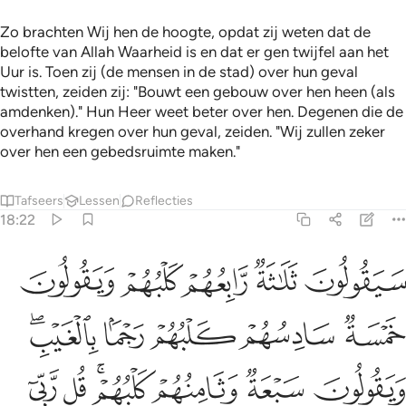
Zo brachten Wij hen de hoogte, opdat zij weten dat de
belofte van Allah Waarheid is en dat er gen twijfel aan het
Uur is. Toen zij (de mensen in de stad) over hun geval
twistten, zeiden zij: "Bouwt een gebouw over hen heen (als
amdenken)." Hun Heer weet beter over hen. Degenen die de
overhand kregen over hun geval, zeiden. "Wij zullen zeker
over hen een gebedsruimte maken."
Tafseers
Lessen
Reflecties
18:22
ﱥ
ﱦ
ﱧ
ﱨ
ﱩ
يقولون ثلاثة رابعهم كلبهم ويقولون خمسة سادسهم كلبهم رجما بالغيب وي
َيَقُولُونَ ثَلَـٰثَةٌۭ رَّابِعُهُمْ كَلْبُهُمْ وَيَقُولُونَ خَمْسَةٌۭ سَادِسُهُمْ كَلْبُهُمْ رَجْمًۢ
ﱪ
ﱫ
ﱬ
ﱭ
ﱮﱯ
ﱰ
ﱱ
ﱲ
ﱳﱴ
ﱵ
ﱶ