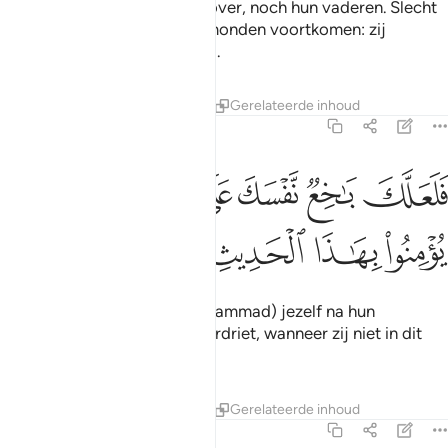
Zij hebben hier geen kennis over, noch hun vaderen. Slecht
zijn de woorden die uit hun monden voortkomen: zij
spreken slechts leugenachtig.
Tafseers
Lessen
Reflecties
Gerelateerde inhoud
18:6
ﱔ
ﱕ
ﱖ
ﱗ
ﱘ
ﱙ
ﱚ
لعلك باخع نفسك على اثارهم ان لم يومنوا بهاذا الحديث اسفا ٦
َلَعَلَّكَ بَـٰخِعٌۭ نَّفْسَكَ عَلَىٰٓ ءَاثَـٰرِهِمْ إِن لَّمْ يُؤْمِنُوا۟ بِهَـٰذَا ٱلْحَدِيثِ أَسَفًا ٦
ﱛ
ﱜ
ﱝ
ﱞ
ﱟ
En misschien zou jij (O Moehammad) jezelf na hun
afwenden vernietigen van verdriet, wanneer zij niet in dit
bericht (de Koran) geloven.
Tafseers
Lessen
Reflecties
Gerelateerde inhoud
18:7