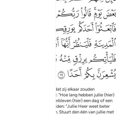
ﲥ
ﲦﲧ
ﲨ
ﲩ
ﲪ
ﲫ
ﲬ
ﲭ
ﲮ
ﲯ
ﲰ
ﲱ
ﲲ
ﲳ
ﲴ
ﲵ
ﲶ
ﲷ
ﲸ
ﲹ
ﲺ
ﲻ
ﲼ
ﲽ
ﲾ
ﲿ
En zo wekten Wij hen op, opdat zij elkaar zouden
ondervragen. Eén van hen zei: "Hoe lang hebben jullie (hier)
verbleven?" Zij zeiden: Wij verbleven (hier) een dag of een
gedeelte van een dag." Zij zeiden: "Jullie Heer weet beter
hoelang jullie (hier) verbleven. Stuurt den één van jullie met