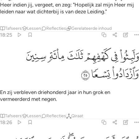
Heer indien jij, vergeet, en zeg: "Hopelijk zal mijn Heer mij
leiden naar wat dichterbij is van deze Leiding."
Tafseers
Lessen
Reflecties
Gerelateerde inhoud
18:25
ﲥ
ﲦ
ﲧ
ﲨ
ﲩ
لبثوا في كهفهم ثلاث ماية سنين وازدادوا تسعا ٢٥
ﲪ
َلَبِثُوا۟ فِى كَهْفِهِمْ ثَلَـٰثَ مِا۟ئَةٍۢ سِنِينَ وَٱزْدَادُوا۟ تِسْعًۭا ٢٥
ﲫ
ﲬ
ﲭ
En zij verbleven driehonderd jaar in hun grok en
vermeerderd met negen.
Tafseers
Lessen
Reflecties
Qiraat
18:26
ل الله اعلم بما لبثوا له غيب السماوات والارض ابصر به واسمع ما لهم