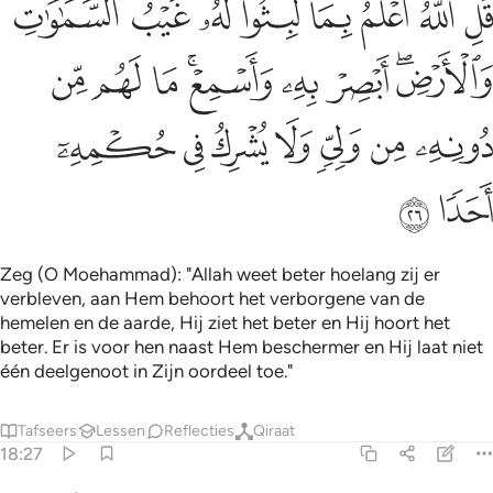
ﲮ
ﲯ
ﲰ
ﲱ
ﲲﲳ
ﲴ
ﲵ
ﲶ
ُلِ ٱللَّهُ أَعْلَمُ بِمَا لَبِثُوا۟ ۖ لَهُۥ غَيْبُ ٱلسَّمَـٰوَٰتِ وَٱلْأَرْضِ ۖ أَبْصِرْ بِهِ
ﲷﲸ
ﲹ
ﲺ
ﲻﲼ
ﲽ
ﲾ
ﲿ
ﳀ
ﳁ
ﳂ
ﳃ
ﳄ
ﳅ
ﳆ
ﳇ
ﳈ
Zeg (O Moehammad): "Allah weet beter hoelang zij er
verbleven, aan Hem behoort het verborgene van de
hemelen en de aarde, Hij ziet het beter en Hij hoort het
beter. Er is voor hen naast Hem beschermer en Hij laat niet
één deelgenoot in Zijn oordeel toe."
Tafseers
Lessen
Reflecties
Qiraat
18:27