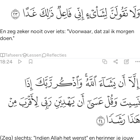
ﲊ
ﲋ
ﲌ
ﲍ
لا تقولن لشيء اني فاعل ذالك غدا ٢٣
ﲎ
ﲏ
ﲐ
ﲑ
َلَا تَقُولَنَّ لِشَا۟ىْءٍ إِنِّى فَاعِلٌۭ ذَٰلِكَ غَدًا ٢٣
En zeg zeker nooit over iets: "Voorwaar, dat zal ik morgen
doen."
Tafseers
Lessen
Reflecties
18:24
ﲒ
ﲓ
ﲔ
ﲕﲖ
ﲗ
ﲘ
ﲙ
لا ان يشاء الله واذكر ربك اذا نسيت وقل عسى ان يهدين ربي لاقرب من ه
ِلَّآ أَن يَشَآءَ ٱللَّهُ ۚ وَٱذْكُر رَّبَّكَ إِذَا نَسِيتَ وَقُلْ عَسَىٰٓ أَن يَهْدِيَنِ رَبِّى لِأَقْ
ﲚ
ﲛ
ﲜ
ﲝ
ﲞ
ﲟ
ﲠ
ﲡ
ﲢ
ﲣ
ﲤ
(Zeg) slechts: "Indien Allah het wenst" en herinner je jouw