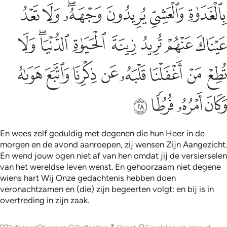
ﱇ
ﱈ
ﱉ
ﱊﱋ
ﱌ
ﱍ
ﱎ
ﱏ
ﱐ
ﱑ
ﱒ
ﱓﱔ
ﱕ
ﱖ
ﱗ
ﱘ
ﱙ
ﱚ
ﱛ
ﱜ
ﱝ
ﱞ
ﱟ
ﱠ
ﱡ
En wees zelf geduldig met degenen die hun Heer in de
morgen en de avond aanroepen, zij wensen Zijn Aangezicht.
En wend jouw ogen niet af van hen omdat jij de versierselen
van het wereldse leven wenst. En gehoorzaam niet degene
wiens hart Wij Onze gedachtenis hebben doen
veronachtzamen en (die) zijn begeerten volgt: en bij is in
overtreding in zijn zaak.