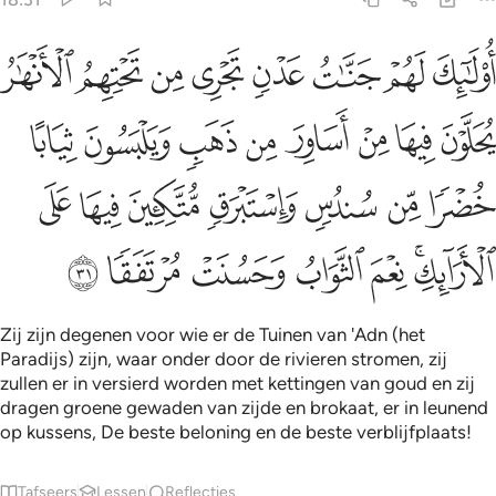
ﲐ
ﲑ
ﲒ
ﲓ
ﲔ
ﲕ
ﲖ
ﲗ
ولايك لهم جنات عدن تجري من تحتهم الانهار يحلون فيها من اساور من
ُو۟لَـٰٓئِكَ لَهُمْ جَنَّـٰتُ عَدْنٍۢ تَجْرِى مِن تَحْتِهِمُ ٱلْأَنْهَـٰرُ يُحَلَّوْنَ فِيهَا مِنْ
ﲘ
ﲙ
ﲚ
ﲛ
ﲜ
ﲝ
ﲞ
ﲟ
ﲠ
ﲡ
ﲢ
ﲣ
ﲤ
ﲥ
ﲦ
ﲧﲨ
ﲩ
ﲪ
ﲫ
ﲬ
ﲭ
Zij zijn degenen voor wie er de Tuinen van 'Adn (het
Paradijs) zijn, waar onder door de rivieren stromen, zij
zullen er in versierd worden met kettingen van goud en zij
dragen groene gewaden van zijde en brokaat, er in leunend
op kussens, De beste beloning en de beste verblijfplaats!
Tafseers
Lessen
Reflecties