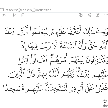
Tafseers
Lessen
Reflecties
18:21
ﱁ
ﱂ
ﱃ
ﱄ
ﱅ
ﱆ
كذالك اعثرنا عليهم ليعلموا ان وعد الله حق وان الساعة لا ريب فيها اذ ي
َكَذَٰلِكَ أَعْثَرْنَا عَلَيْهِمْ لِيَعْلَمُوٓا۟ أَنَّ وَعْدَ ٱللَّهِ حَقٌّۭ وَأَنَّ ٱلسَّاعَةَ لَا رَيْب
ﱇ
ﱈ
ﱉ
ﱊ
ﱋ
ﱌ
ﱍ
ﱎ
ﱏ
ﱐ
ﱑﱒ
ﱓ
ﱔ
ﱕ
ﱖﱗ
ﱘ
ﱙ
ﱚﱛ
ﱜ
ﱝ
ﱞ
ﱟ
ﱠ
ﱡ
ﱢ
ﱣ
ﱤ