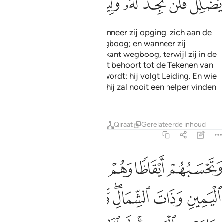
ﱵ
ﱶ
ﱷ
ﱸ
ﱹ
ﱺ
ﱻ
En jij zou zien dat de zon, wanneer zij opging, zich aan de
rechterkant van hun grot wegboog; en wanneer zij
onderging, zich aan de linkerkant wegboog, terwijl zij in de
open ruimte ervan (lagen): dit behoort tot de Tekenen van
Allah. Wie door Allah geleid wordt: hij volgt Leiding. En wie
tot dwaling gebracht wordt: hij zal nooit een helper vinden
die hem recht leidt.
Tafseers
Lessen
Reflecties
Qiraat
Gerelateerde inhoud
18:18
ﱼ
ﱽ
ﱾ
ﱿﲀ
ﲁ
ﲂ
تحسبهم ايقاظا وهم رقود ونقلبهم ذات اليمين وذات الشمال وكلبهم باس
َتَحْسَبُهُمْ أَيْقَاظًۭا وَهُمْ رُقُودٌۭ ۚ وَنُقَلِّبُهُمْ ذَاتَ ٱلْيَمِينِ وَذَاتَ ٱلشِّمَالِ ۖ 
ﲃ
ﲄ
ﲅﲆ
ﲇ
ﲈ