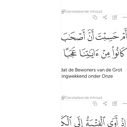
Tafseers
Lessen
Reflecties
Gerelateerde inhoud
18:9
ﱳ
ﱴ
ﱵ
ﱶ
ﱷ
م حسبت ان اصحاب الكهف والرقيم كانوا من اياتنا عجبا ٩
ﱸ
َمْ حَسِبْتَ أَنَّ أَصْحَـٰبَ ٱلْكَهْفِ وَٱلرَّقِيمِ كَانُوا۟ مِنْ ءَايَـٰتِنَا عَجَبًا ٩
ﱹ
ﱺ
ﱻ
ﱼ
ﱽ
Of denk jij (O Moehammad) dat de Bewoners van de Grot
(al-Kahf) en de Raqîm verbazingwekkend onder Onze
Tekenen waren?
Tafseers
Lessen
Reflecties
Gerelateerde inhoud
18:10
ﱾ
ﱿ
ﲀ
ﲁ
ﲂ
ﲃ
ﲄ
ذ اوى الفتية الى الكهف فقالوا ربنا اتنا من لدنك رحمة وهيي لنا من امرنا 
ِذْ أَوَى ٱلْفِتْيَةُ إِلَى ٱلْكَهْفِ فَقَالُوا۟ رَبَّنَآ ءَاتِنَا مِن لَّدُنكَ رَحْمَةًۭ وَهَيِّئْ لَن