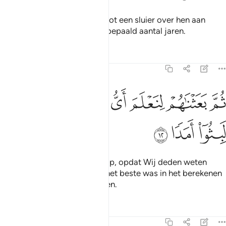
En tom brachten Wij in de Grot een sluier over hen aan
(zodat zij sliepen), voor een bepaald aantal jaren.
Tafseers
Lessen
Reflecties
18:12
ﲗ
ﲘ
ﲙ
ﲚ
م بعثناهم لنعلم اي الحزبين احصى لما لبثوا امدا ١٢
ﲛ
ﲜ
ﲝ
ُمَّ بَعَثْنَـٰهُمْ لِنَعْلَمَ أَىُّ ٱلْحِزْبَيْنِ أَحْصَىٰ لِمَا لَبِثُوٓا۟ أَمَدًۭا ١٢
ﲞ
ﲟ
ﲠ
Vervolgens wekten Wij hen op, opdat Wij deden weten
welke van de twee groepen het beste was in het berekenen
van hoelang zij daar verbleven.
Tafseers
Lessen
Reflecties
18:13