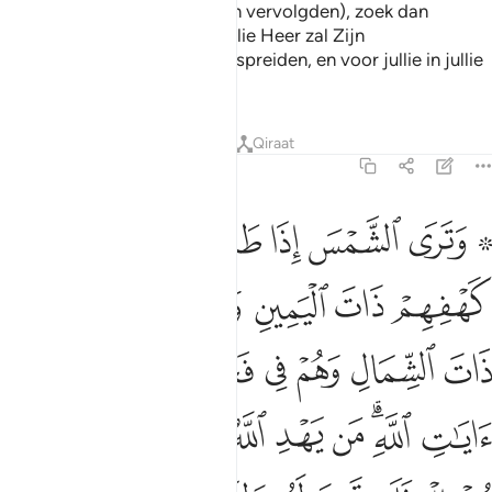
vervolgden tegen de anderen vervolgden), zoek dan
bescherming in de Groten jullie Heer zal Zijn
Barmhartigheid over jullie uitspreiden, en voor jullie in jullie
zaak gemak brengen."
Tafseers
Lessen
Reflecties
Qiraat
18:17
ﱕ ﱖ
ﱗ
ﱘ
ﱙ
ﱚ
ﱛ
ترى الشمس اذا طلعت تزاور عن كهفهم ذات اليمين واذا غربت تقرضهم ذ
َتَرَى ٱلشَّمْسَ إِذَا طَلَعَت تَّزَٰوَرُ عَن كَهْفِهِمْ ذَاتَ ٱلْيَمِينِ وَإِذَا غَرَبَت تَّقْر
ﱜ
ﱝ
ﱞ
ﱟ
ﱠ
ﱡ
ﱢ
ﱣ
ﱤ
ﱥ
ﱦ
ﱧﱨ
ﱩ
ﱪ
ﱫ
ﱬﱭ
ﱮ
ﱯ
ﱰ
ﱱ
ﱲﱳ
ﱴ