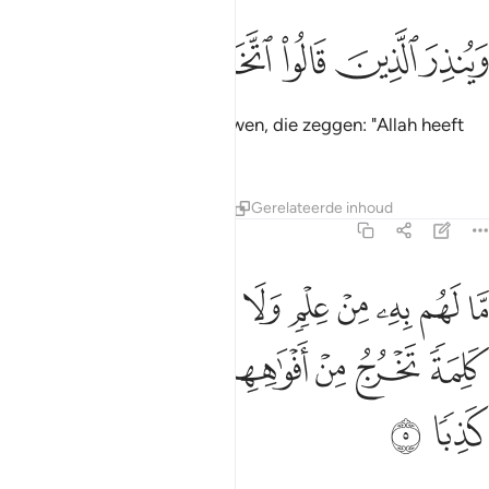
ﳎ
ﳏ
ﳐ
ينذر الذين قالوا اتخذ الله ولدا ٤
ﳑ
ﳒ
ﳓ
ﳔ
َيُنذِرَ ٱلَّذِينَ قَالُوا۟ ٱتَّخَذَ ٱللَّهُ وَلَدًۭا ٤
En om degenen te waarschuwen, die zeggen: "Allah heeft
Zich een zoon genomen."
Tafseers
Lessen
Reflecties
Gerelateerde inhoud
18:5
ﱁ
ﱂ
ﱃ
ﱄ
ﱅ
ﱆ
ﱇﱈ
ﱉ
ا لهم به من علم ولا لابايهم كبرت كلمة تخرج من افواههم ان يقولون الا 
َّا لَهُم بِهِۦ مِنْ عِلْمٍۢ وَلَا لِـَٔابَآئِهِمْ ۚ كَبُرَتْ كَلِمَةًۭ تَخْرُجُ مِنْ أَفْوَٰهِهِمْ ۚ
ﱊ
ﱋ
ﱌ
ﱍﱎ
ﱏ
ﱐ
ﱑ
ﱒ
ﱓ