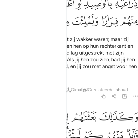
ﲉ
ﲊﲋ
ﲌ
ﲍ
ﲎ
ﲏ
ﲐ
ﲑ
ﲒ
ﲓ
ﲔ
ﲕ
En jij zou gedacht hebben dat zij wakker waren; maar zij
waren slapend. En Wij draaiden hen op hun rechterkant en
op hun linkerkant; en hun hond lag uitgestrekt met zijn
voorpoten op de voorgrond. Als jij hen zou zien. had jij hen
de rug toegekeerd, vluchtend, en jij zou met angst voor hen
vervuld zijn.
Tafseers
Lessen
Reflecties
Qiraat
Gerelateerde inhoud
18:19
ﲖ
ﲗ
ﲘ
ﲙﲚ
ﲛ
كذالك بعثناهم ليتساءلوا بينهم قال قايل منهم كم لبثتم قالوا لبثنا يوما
َكَذَٰلِكَ بَعَثْنَـٰهُمْ لِيَتَسَآءَلُوا۟ بَيْنَهُمْ ۚ قَالَ قَآئِلٌۭ مِّنْهُمْ كَمْ لَبِثْتُمْ ۖ قَالُوا
ﲜ
ﲝ
ﲞ
ﲟﲠ
ﲡ
ﲢ
ﲣ
ﲤ