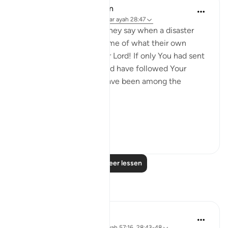
In the Shade of the Quran
31 weken geleden
·
Verwijzen naar
ayah 28:47
[We have sent you] lest they say when a disaster
befalls them as an outcome of what their own
hands have wrought, 'Our Lord! If only You had sent
us a messenger, we would have followed Your
revelations, and would have been among the
believers.' (Verse 47)
Thi...
Bekijk meer
0
0
Lees meer lessen
Reflecties
Hana Alasry
6 jaar geleden
·
Verwijzen naar
ayah 57:16, 28:43-48