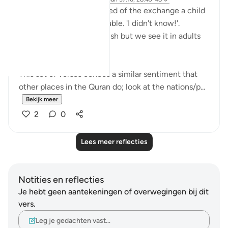
I'm automatically reminded of the exchange a child
has when they get in trouble. 'I didn't know!'.
Displacing blame is childish but we see it in adults
too.
This set of verses echoes a similar sentiment that
other places in the Quran do; look at the nations/p...
Bekijk meer
2
0
Lees meer reflecties
Notities en reflecties
Je hebt geen aantekeningen of overwegingen bij dit
vers.
Leg je gedachten vast…