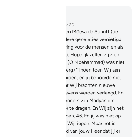
Lees in context
Hoofdstuk 28, Pagina 391, Juz 20
43
.
En voorzeker, Wij gaven Môesa de Schrift (de
Taurât), nadat Wij de eerdere generaties vernietigd
hadden, als een verbeldering voor de mensen en als
Leiding en Barmhartigheid. Hopelijk zullen zij zich
taten vermanen.
44
.
En jij (O Moehammad) was niet
op de westkant van (de berg) "Thôer, toen Wij aan
Môesa het bevel openbaarden, en jij behoorde niet
toT de gettuigen.
45
.
Maar Wij brachten nieuwe
generaties voort en hun levens werden verlengd. En
jij woonde niet bij de bewoners van Madyan om
Onze Verzen aan hen voor te dragen. En Wij zijn het
Die (Boodschappers) zouden.
46
.
En jij was niet op
de zijkant van Thôer toen Wij riepen. Maar het is
dank zij de Barmhartigheid van jouw Heer dat jij er