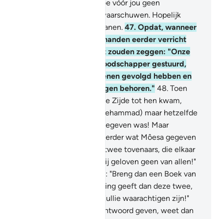
bent om een volk, waartoe vóór jou geen
waarschuwer kwam, te waarschuwen. Hopelijk
zullen zij zich laten vermanen.
47
.
Opdat, wanneer
een ramp door wat hun handen eerder verricht
hebben hen treft, zij niet zouden zeggen: "Onze
Heer, had U maar een Boodschapper gestuurd,
dan zouden Wij Uw Tekenen gevolgd hebben en
wij zouden tot de gelovigen behoren."
48
.
Toen
dan de Waarheid van Onze Zijde tot hen kwam,
zeiden zij: "Was hem (Moehammad) maar hetzelfde
gegeven als wat Môesa gegeven was! Maar
loochenden zij dan niet eerder wat Môesa gegeven
was? Zij zeiden: "Dit zijn twee tovenaars, die elkaar
helpen." En zij zeiden: "Wij geloven geen van allen!"
49
.
Zeg (O Moehammad): "Breng dan een Boek van
Allah dat een betere Leiding geeft dan deze twee,
dan zal ik het volgen, als jullie waarachtigen zijn!"
50
.
Als zij jou den geen antwoord geven, weet dan