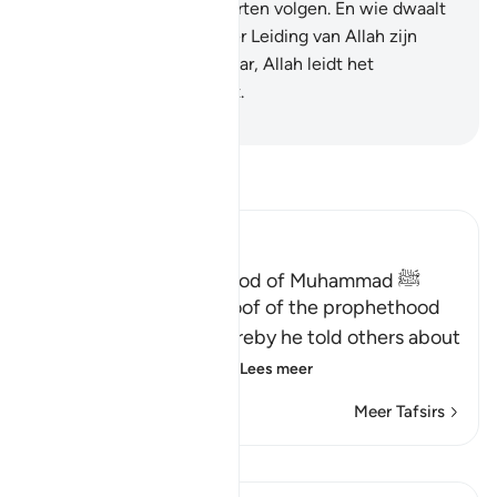
dat zij slechts hun begeerten volgen. En wie dwaalt
er meer dan wie er zonder Leiding van Allah zijn
begeerten volgt? Voorwaar, Allah leidt het
onrechtvaardige volk niet.
-
Sofian S. Siregar
Lees Tafsir
Ibn Kathir (Abridged)
Proof of the Prophethood of Muhammad ﷺ
Allah points out the proof of the prophethood
of Muhammad ﷺ, whereby he told others about
matters of the past, a
…
Lees meer
Meer Tafsirs
Lessen