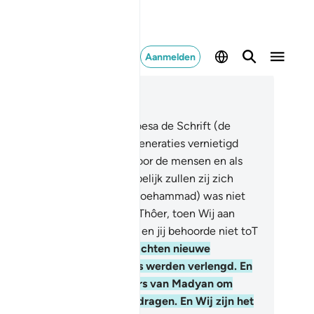
Aanmelden
es in context
fdstuk 28, Pagina 391, Juz 20
.
En voorzeker, Wij gaven Môesa de Schrift (de
urât), nadat Wij de eerdere generaties vernietigd
dden, als een verbeldering voor de mensen en als
ding en Barmhartigheid. Hopelijk zullen zij zich
ten vermanen.
44
.
En jij (O Moehammad) was niet
 de westkant van (de berg) "Thôer, toen Wij aan
esa het bevel openbaarden, en jij behoorde niet toT
 gettuigen.
45
.
Maar Wij brachten nieuwe
neraties voort en hun levens werden verlengd. En
j woonde niet bij de bewoners van Madyan om
ze Verzen aan hen voor te dragen. En Wij zijn het