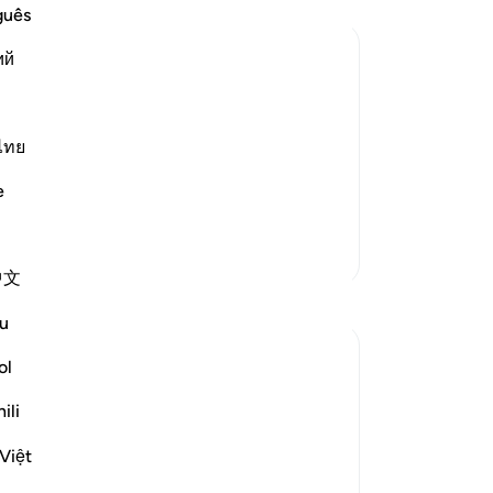
Di
guês
zij
ий
de
ee
ﷺ, whereby he told
te
ve
ไทย
out them as if he were hearing and
han
te man who could not read books, and he
e
zo
Bo
Meer Tafsirs
ge
中文
be
Reflecties
he
u
he
Amer Abbas
lo
ol
5 jaar geleden
·
was
Verwijzen
ayah 12:102-103, 28:44-46, 3:4
ili
hel
naar
4
وما كنت لديهم
Ze
Việt
da