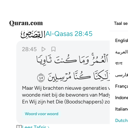
Taal s
028
ولاكنا انشانا قرونا فتطاول عليهم العمر 
Al-Qasas
28:45
Englis
28:45
العربية
ﱔﱕ
ﱖ
ﱗ
ﱘ
বাংলা
ﱟ
ﱠ
ﱡ
ﱢ
ارسی
França
Maar Wij brachten nieuwe generaties voort en 
woonde niet bij de bewoners van Madyan om O
Indon
En Wij zijn het Die (Boodschappers) zouden.
Italia
Woord voor woord
Dutch
Lees Tafsir