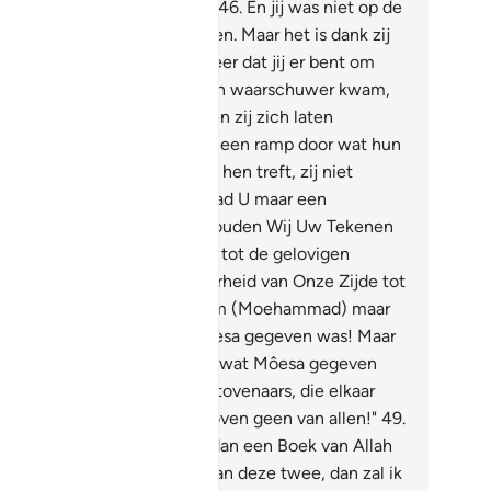
e (Boodschappers) zouden.
46
.
En jij was niet op de
kant van Thôer toen Wij riepen. Maar het is dank zij
 Barmhartigheid van jouw Heer dat jij er bent om
n volk, waartoe vóór jou geen waarschuwer kwam,
 waarschuwen. Hopelijk zullen zij zich laten
rmanen.
47
.
Opdat, wanneer een ramp door wat hun
den eerder verricht hebben hen treft, zij niet
uden zeggen: "Onze Heer, had U maar een
odschapper gestuurd, dan zouden Wij Uw Tekenen
volgd hebben en wij zouden tot de gelovigen
horen."
48
.
Toen dan de Waarheid van Onze Zijde tot
n kwam, zeiden zij: "Was hem (Moehammad) maar
tzelfde gegeven als wat Môesa gegeven was! Maar
ochenden zij dan niet eerder wat Môesa gegeven
? Zij zeiden: "Dit zijn twee tovenaars, die elkaar
pen." En zij zeiden: "Wij geloven geen van allen!"
49
.
g (O Moehammad): "Breng dan een Boek van Allah
t een betere Leiding geeft dan deze twee, dan zal ik