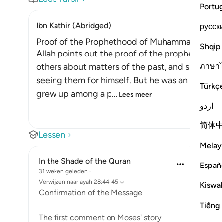
Portu
Ibn Kathir (Abridged)
русск
Proof of the Prophethood of Muhammad ﷺ
Shqip
Allah points out the proof of the prophethood of Muhammad 
ภาษา
others about matters of the past, and spoke ab
seeing them for himself. But he was an illitera
Türkç
grew up among a p
…
Lees meer
اردو
简体
Lessen
Melay
In the Shade of the Quran
Españ
31 weken geleden
·
Verwijzen naar
ayah 28:44-45
Kiswah
Confirmation of the Message
Tiếng 
The first comment on Moses' story