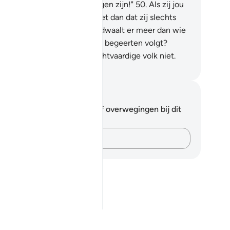
 volgen, als jullie waarachtigen zijn!"
50
.
Als zij jou
n geen antwoord geven, weet dan dat zij slechts
n begeerten volgen. En wie dwaalt er meer dan wie
 zonder Leiding van Allah zijn begeerten volgt?
rwaar, Allah leidt het onrechtvaardige volk niet.
fian S. Siregar
tities en reflecties
 hebt geen aantekeningen of overwegingen bij dit
s.
Leg je gedachten vast…