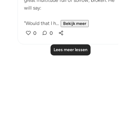
great multitude full of sorrow, broken. He
will say:
"Would that I h...
Bekijk meer
0
0
Lees meer lessen