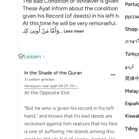
The Bad Condition of Whoever is given His Rec
Portu
These Ayat inform about the condition of the 
given his Record (of deeds) in his left hand wh
русск
At this time he will be very remorseful.
Shqip
وَأَمَّا مَنْ أُوتِىَ كِتَـ
…
Lees meer
ภาษา
Türkç
Lessen
اردو
In the Shade of the Quran
简体
31 weken geleden
·
Verwijzen naar
ayah 69:25-29
Melay
At the Opposite End
Españ
"But he who is given his record in his left
Kiswah
hand," and knows that his bad deeds are
reckoned against him realizes that his fate
Tiếng 
is one of suffering. He stands among this