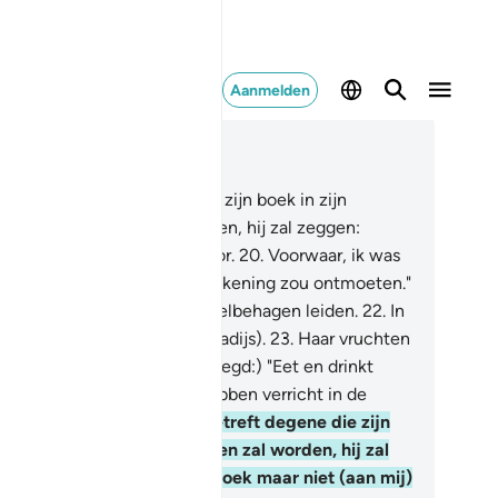
Aanmelden
es in context
fdstuk 69, Pagina 567, Juz 29
.
Wat betreft degene die dan zijn boek in zijn
chterhand gegeven zal worden, hij zal zeggen:
eemt, en leest mijn boek voor.
20
.
Voorwaar, ik was
van overtuigd dat ik mijn afrekening zou ontmoeten."
.
Hij zal dan een leven van welbehagen leiden.
22
.
In
n hooggelegen Tuin (het Paradijs).
23
.
Haar vruchten
ngen nabij.
24
.
(Er wordt gezegd:) "Eet en drinkt
akelijk wegens wat jullie hebben verricht in de
oegere dagen."
25
.
En wat betreft degene die zijn
ek in zijn linkerhand gegeven zal worden, hij zal
ggen: "Wee mij! Was mijn boek maar niet (aan mij)