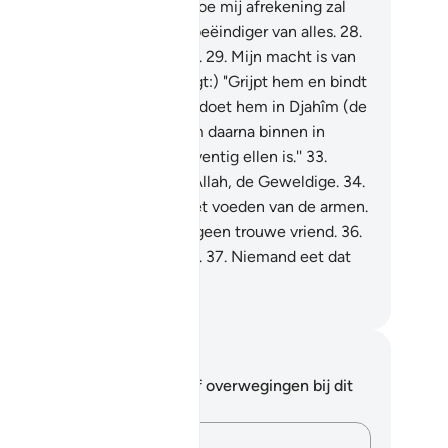
geven!
26
.
En ik weet niet hoe mij afrekening zal
n.
27
.
Was de dood maar de beëindiger van alles.
28
.
n bezittingen baten mij niet.
29
.
Mijn macht is van
j heengegaan."
30
.
(Allah zegt:) "Grijpt hem en bindt
jn handen om zijn nek.
31
.
En doet hem in Djahîm (de
l) binnengaan.
32
.
Voert hem daarna binnen in
tenen waarvan de lengte zeventig ellen is.''
33
.
orwaar, hij geloofde niet in Allah, de Geweldige.
34
.
 hij moedigde niet aan tot het voeden van de armen.
.
Op deze Dag heeft hij hier geen trouwe vriend.
36
.
er is geen voedsel den etter.
37
.
Niemand eet dat
n de zondaren.
fian S. Siregar
tities en reflecties
 hebt geen aantekeningen of overwegingen bij dit
s.
Leg je gedachten vast…