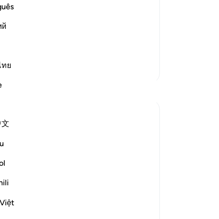
ord in His Left Hand
ge
guês
wretched people when one of them is
zij
en the people are brought before Allah.
ий
Mij
mi
zi
He
ไทย
Meer Tafsirs
ke
e
Reflecties
Vo
En
35
ekaterina myachina
中文
En 
3 weken geleden
·
Verwijzen naar
ayah 69:1-32
From Recitation to Reflection.
da
u
When Only Truth Remains.
-
So
ol
If everything you rely on were taken away,
No
ili
what would remain?
Je
Isha Prayer · Surah Al-Haqqah (69:1–32)
ver
Việt