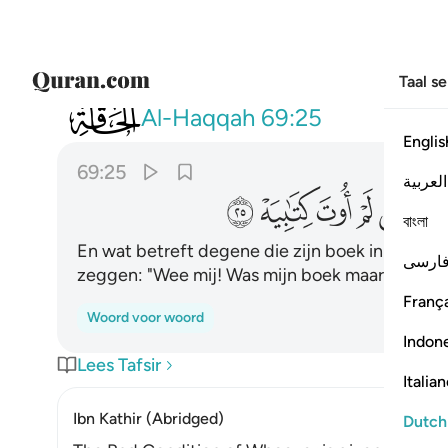
Taal s
069
واما من اوتي كتابه بشماله فيقول يا ليتن
Al-Haqqah
69:25
Englis
69:25
العربية
ﲳ
ﲴ
ﲵ
ﲶ
ﲷ
বাংলা
En wat betreft degene die zijn boek in zijn lin
ارسی
zeggen: "Wee mij! Was mijn boek maar niet (aa
França
Woord voor woord
Indon
Lees Tafsir
Italia
Ibn Kathir (Abridged)
Dutch