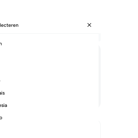
electeren
Aanmelden
Le
h
Hoo
19
ﲭ
ﲮ
ﲯ
ﲰ
ﲱ
ﲲ
re
"N
kerhand gegeven zal worden, hij zal
er
ف
n mij) gegeven!
21
is
ee
Lees verder
ha
esia
sm
vr
no
bo
ze