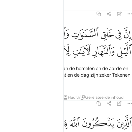
Tafseers
Lessen
Reflecties
3:190
ﱹ
ﱺ
ﱻ
ﱼ
ﱽ
ﱾ
ن في خلق السماوات والارض واختلاف الليل والنهار لايات لاولي الالباب ٩٠
ِنَّ فِى خَلْقِ ٱلسَّمَـٰوَٰتِ وَٱلْأَرْضِ وَٱخْتِلَـٰفِ ٱلَّيْلِ وَٱلنَّهَارِ لَـَٔاي
ﱿ
ﲀ
ﲁ
ﲂ
ﲃ
ﲄ
Voorwaar, in de schepping van de hemelen en de aarde en
in hot afwisselen van de nacht en de dag zijn zeker Tekenen
voor bezitters van begrip.
Tafseers
Lessen
Reflecties
Hadith
Gerelateerde inhoud
3:191
ﲅ
ﲆ
ﲇ
ﲈ
ﲉ
ﲊ
لذين يذكرون الله قياما وقعودا وعلى جنوبهم ويتفكرون في خلق السماوات
لَّذِينَ يَذْكُرُونَ ٱللَّهَ قِيَـٰمًۭا وَقُعُودًۭا وَعَلَىٰ جُنُوبِهِمْ وَيَتَفَك