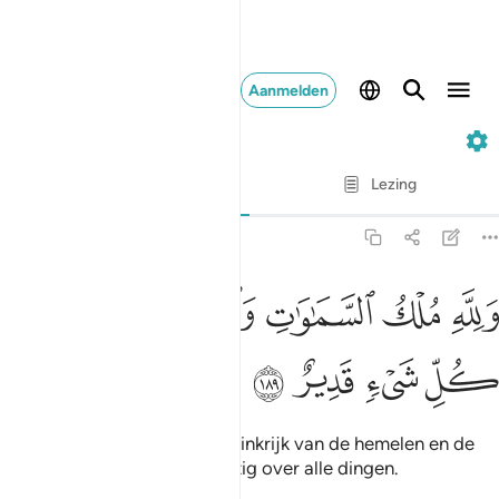
Aanmelden
3. Ali 'Imran
Vers voor vers
Lezing
Vertaling
: Sofian S. Siregar
3:189
ﱮ
ﱯ
ﱰ
ﱱﱲ
لله ملك السماوات والارض والله على كل شيء قدير ١٨٩
ﱳ
ﱴ
َلِلَّهِ مُلْكُ ٱلسَّمَـٰوَٰتِ وَٱلْأَرْضِ ۗ وَٱللَّهُ عَلَىٰ كُلِّ شَىْءٍۢ قَدِيرٌ ١٨٩
ﱵ
ﱶ
ﱷ
ﱸ
En aan Allah behoort het Koninkrijk van de hemelen en de
aarde toe en Allah is Almachtig over alle dingen.