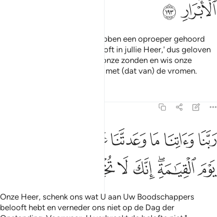
ﲼ
ﲽ
Onze Heer, voorwaar, wij hebben een oproeper gehoord
die oproept tot geloof: 'Gelooft in jullie Heer,' dus geloven
wij. Onze Heer, vergeef ons onze zonden en wis onze
fouten uit en neem ons leven met (dat van) de vromen.
Tafseers
Lessen
Reflecties
3:194
ﲾ
ﲿ
ﳀ
ﳁ
ﳂ
ﳃ
ﳄ
ﳅ
بنا واتنا ما وعدتنا على رسلك ولا تخزنا يوم القيامة انك لا تخلف الميعاد ١٩٤
َبَّنَا وَءَاتِنَا مَا وَعَدتَّنَا عَلَىٰ رُسُلِكَ وَلَا تُخْزِنَا يَوْمَ ٱلْقِيَـٰمَةِ
ﳆ
ﳇﳈ
ﳉ
ﳊ
ﳋ
ﳌ
ﳍ
Onze Heer, schenk ons wat U aan Uw Boodschappers
belooft hebt en verneder ons niet op de Dag der