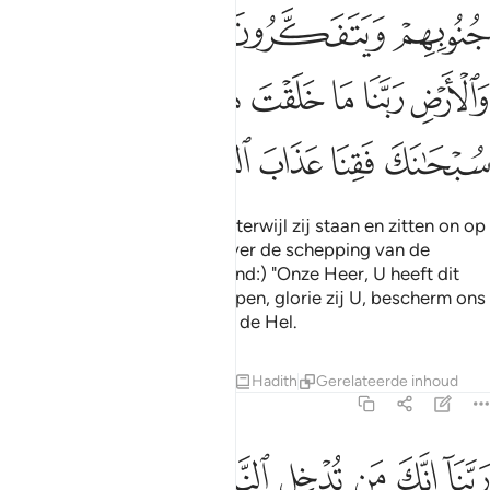
ﲋ
ﲌ
ﲍ
ﲎ
ﲏ
ﲐ
ﲑ
ﲒ
ﲓ
ﲔ
ﲕ
ﲖ
ﲗ
ﲘ
ﲙ
ﲚ
Degenen die Allah gedenken terwijl zij staan en zitten on op
hun zij liggen en nadenken over de schepping van de
hemelen en de aarde, (zeggend:) "Onze Heer, U heeft dit
(alles) niet voor niets geschapen, glorie zij U, bescherm ons
dus tegen de bestraffing van de Hel.
Tafseers
Lessen
Reflecties
Hadith
Gerelateerde inhoud
3:192
ﲛ
ﲜ
ﲝ
ﲞ
ﲟ
ﲠ
بنا انك من تدخل النار فقد اخزيته وما للظالمين من انصار ١٩٢
ﲡﲢ
ﲣ
َبَّنَآ إِنَّكَ مَن تُدْخِلِ ٱلنَّارَ فَقَدْ أَخْزَيْتَهُۥ ۖ وَمَا لِلظَّـٰلِمِينَ مِنْ أَنصَارٍۢ ١٩٢