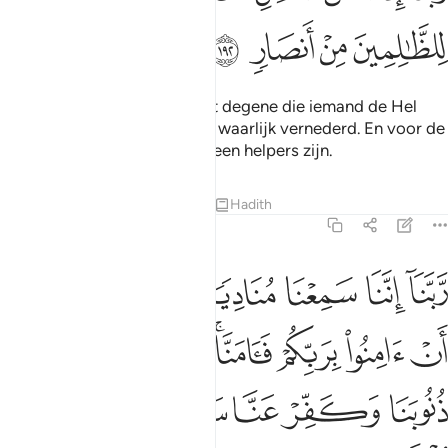
ﲤ
ﲥ
ﲦ
ﲧ
Onze Heer, voorwaar, U bent degene die iemand de Hel
binnenleidt, U heeft hem dan waarlijk vernederd. En voor de
onrechtvaardigen zullen er geen helpers zijn.
Tafseers
Lessen
Reflecties
Hadith
3:193
ﲨ
ﲩ
ﲪ
ﲫ
ﲬ
ﲭ
بنا اننا سمعنا مناديا ينادي للايمان ان امنوا بربكم فامنا ربنا فاغفر لنا ذنوبن
َّبَّنَآ إِنَّنَا سَمِعْنَا مُنَادِيًۭا يُنَادِى لِلْإِيمَـٰنِ أَنْ ءَامِنُوا۟ بِرَبِّكُم
ﲮ
ﲯ
ﲰ
ﲱﲲ
ﲳ
ﲴ
ﲵ
ﲶ
ﲷ
ﲸ
ﲹ
ﲺ
ﲻ