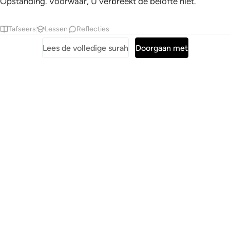
Opstanding. Voorwaar, U verbreekt de belofte niet."
Tafseers
Lessen
Reflecties
Lees de volledige surah
Doorgaan met