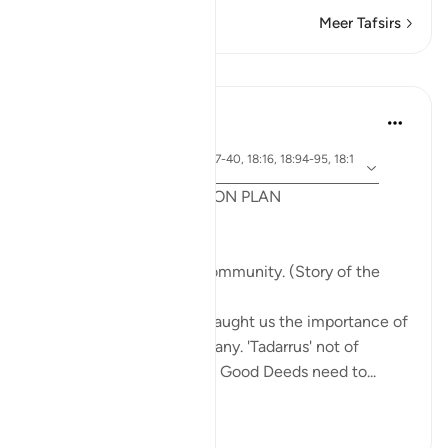
Meer Tafsirs
Lessen
Syaari Ab Rahman
vorig jaar
·
Verwijzen
ayah 18:65-70, 18:37-40, 18:16, 18:94-95, 18:1
naar
4, 18:10
POST RAMADHAN ACTION PLAN
4 Deeds From AL KAHFI
1. Tie your heart to the community. (Story of the
youths of the Cave)
The youths of the Cave taught us the importance of
keeping with good company. 'Tadarrus' not of
recitation but Tadarrus of Good Deeds need to...
Bekijk meer
15
4