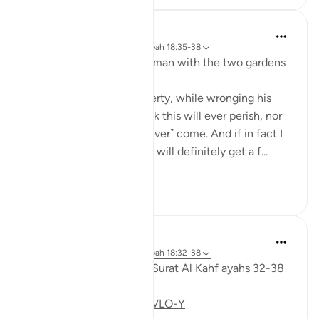
J Yousef
3 jaar geleden
·
Verwijzen naar
ayah 18:35-38
Some reflections on the man with the two gardens
'And he entered his property, while wronging his
soul, saying, 'I do not think this will ever perish, nor
do I think the Hour will ˹ever˺ come. And if in fact I
am returned to my Lord, I will definitely get a f...
Bekijk meer
28
3
Fadel Soliman
6 jaar geleden
·
Verwijzen naar
ayah 18:32-38
Taddabor (pondering) of Surat Al Kahf ayahs 32-38
https://youtu.be/CDl39uVLO-Y