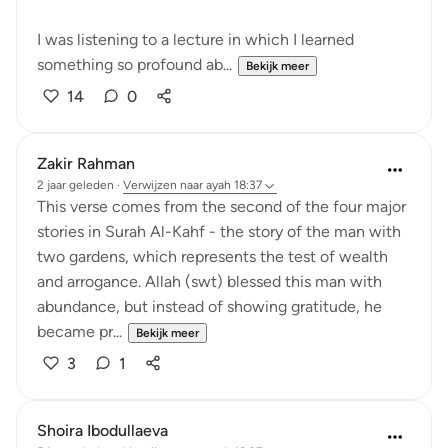
I was listening to a lecture in which I learned
something so profound ab...
Bekijk meer
14
0
Zakir Rahman
2 jaar geleden
·
Verwijzen naar
ayah 18:37
This verse comes from the second of the four major
stories in Surah Al-Kahf - the story of the man with
two gardens, which represents the test of wealth
and arrogance. Allah (swt) blessed this man with
abundance, but instead of showing gratitude, he
became pr...
Bekijk meer
3
1
Shoira Ibodullaeva