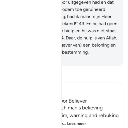
wringen, over wat hij ervoor uitgegeven had en dat
zij (de tuinen) nu tot de bodem toe geruïneerd
waren." En hij zei: "Wee mij, had ik maar mijn Heer
niet één deelgenoot toegekend!"
43
.
En hij had geen
groep die hem naast Allah hielp en hij was niet staat
zichzelf te verdedigen.
44
.
Daar, de hulp is van Allah,
de Ware. Hij is beter (als gever van) een beloning en
beter (als gever van) een bestemming.
-
Sofian S. Siregar
Lees Tafsir
Ibn Kathir (Abridged)
The Response of the Poor Believer
Allah tells us how the rich man's believing
companion replied to him, warning and rebuking
him for his disbelief in A
…
Lees meer