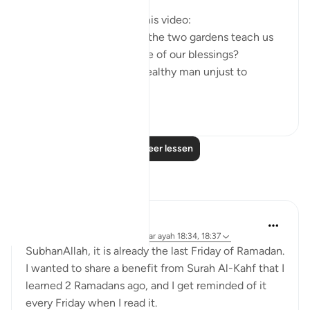
Questions answered in this video:
- What does the story of the two gardens teach us
about the ultimate source of our blessings?
- In what way was the wealthy man unjust to
himse...
Bekijk meer
2
0
Lees meer lessen
Reflecties
Muniba Ansari
21 weken geleden
·
Verwijzen naar
ayah 18:34, 18:37
SubhanAllah, it is already the last Friday of Ramadan.
I wanted to share a benefit from Surah Al-Kahf that I
learned 2 Ramadans ago, and I get reminded of it
every Friday when I read it.