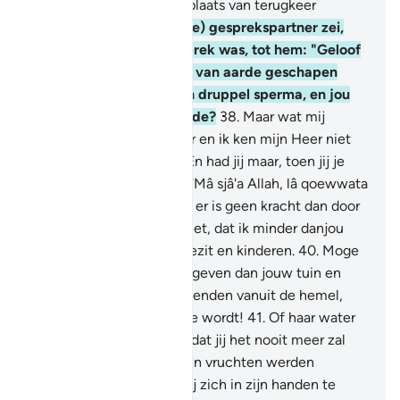
ervoor zeker een betere plaats van terugkeer
vinden."
37
.
Zijn (gelovige) gesprekspartner zei,
toen hij met hem in gesprek was, tot hem: "Geloof
jij niet in Degene Die jou van aarde geschapen
heeft, vervolgens uit een druppel sperma, en jou
ten slotte tot mens vormde?
38
.
Maar wat mij
betreft: Allah is mijn Heer en ik ken mijn Heer niet
één deelgenoot toe.
39
.
En had jij maar, toen jij je
tuin binnentrad, gezegd: 'Mâ sjâ'a Allah, lâ qoewwata
illâbillah' - (Wat Allah wil, er is geen kracht dan door
Allah), indien jij van mij ziet, dat ik minder danjou
ben, op het gebied van bezit en kinderen.
40
.
Moge
mijn Heer mij iets beters geven dan jouw tuin en
een ramp over haar neerzenden vanuit de hemel,
zodat het glibberige aarde wordt!
41
.
Of haar water
in de aarde wegvloeit, zodat jij het nooit meer zal
kunnen vinden."
42
.
En zijn vruchten werden
vernietigd. Toen begon hij zich in zijn handen te