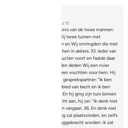
Lees in context
Hoofdstuk 18, Pagina 298, Juz 15
32
.
En geef hun de gelijkenis van de twee mannen:
aan één van hen deden Wij twee tuinen met
druivenstruiken toekornen en Wij omringden die met
dadelpalmen (en) tussen hen in akkers.
33
.
Ieder van
die twee tuinen bracht vructen voort en faalde daar
in niets in. En in hun midden deden Wij een rivier
ontspringen.
34
.
En er waren vruchten voor hem. Hij
zei dus tot zijn (gelovige) gesprekspartner: "Ik ben
jouw meerdere op het gebied van bezit en ik ben
eervoller als persoon."
35
.
En hij ging zijn tuin binnen
en hij deed zichzelf onrecht aan, hij zei: "Ik denk niet
dat die (tuinen) ooit zullen vergaan.
36
.
En denk niet
dat het Uur der Opstanding zal plaatsvinden, en zelfs
al zal ik tot mijn Heer teruggebracht worden: ik zat