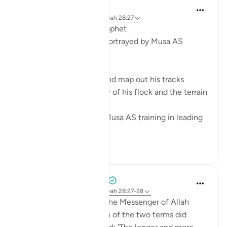
Syaari Ab Rahman
2 jaar geleden
·
Verwijzen naar
ayah 28:27
From a Shepherd to a Prophet
5 Leadership Dynamics Portrayed by Musa AS
1. Path Finding
A shepherd has to plan and map out his tracks
according to the number of his flock and the terrain
of the land.
Being a shepherd, gave Musa AS training in leading
the hug...
Bekijk meer
6
0
Prophetic Commentary
8 jaar geleden
·
Verwijzen naar
ayah 28:27-28
Ibn ‘Abbâs narrates that the Messenger of Allah
(saws) was asked: 'Which of the two terms did