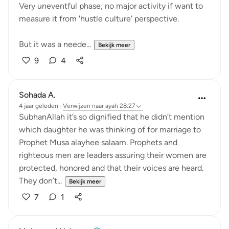
Very uneventful phase, no major activity if want to
measure it from 'hustle culture' perspective.
But it was a neede...
Bekijk meer
9
4
Sohada A.
4 jaar geleden
·
Verwijzen naar
ayah 28:27
SubhanAllah it’s so dignified that he didn’t mention
which daughter he was thinking of for marriage to
Prophet Musa alayhee salaam. Prophets and
righteous men are leaders assuring their women are
protected, honored and that their voices are heard.
They don’t...
Bekijk meer
7
1