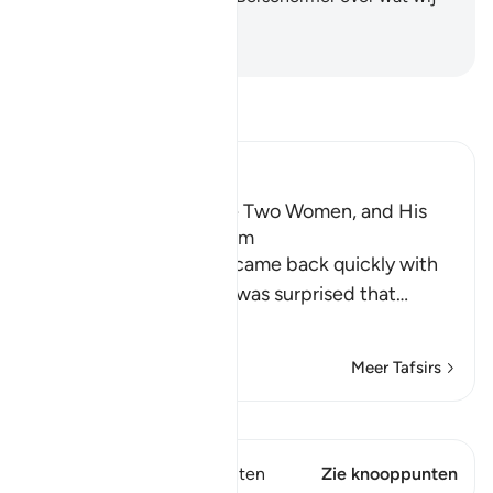
zeggen."
-
Sofian S. Siregar
Lees Tafsir
Ibn Kathir (Abridged)
Musa, the Father of the Two Women, and His
Marriage to One of Them
When the two women came back quickly with
the sheep, their father was surprised that
…
Lees meer
Meer Tafsirs
Bekijk Qiraat
Dit vers heeft 1 Knooppunten
Zie knooppunten