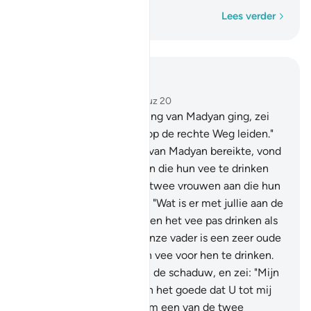
Woord voor woord
Lees verder
Lees in context
Hoofdstuk 28, Pagina 388, Juz 20
22
.
En toen hij in de richting van Madyan ging, zei
hij: "Moge mijn Heer mij op de rechte Weg leiden."
23
.
En toen hij het water van Madyan bereikte, vond
hij daar een groep mensen die hun vee te drinken
gaf. En Hij trof naast hen twee vrouwen aan die hun
vee tegenhielden. Hij zei. "Wat is er met jullie aan de
hand?" Zij zeiden: "Wij laten het vee pas drinken als
de herders weggaan en onze vader is een zeer oude
man."
24
.
Toen gaf hij hun vee voor hen te drinken.
Toen trok hij zich terug in de schaduw, en zei: "Mijn
Heer, ik heb behoefte aan het goede dat U tot mij
neerzendt."
25
.
Toen kwam een van de twee