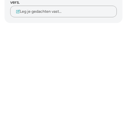
vers.
Leg je gedachten vast…
Notes
placeholders
close