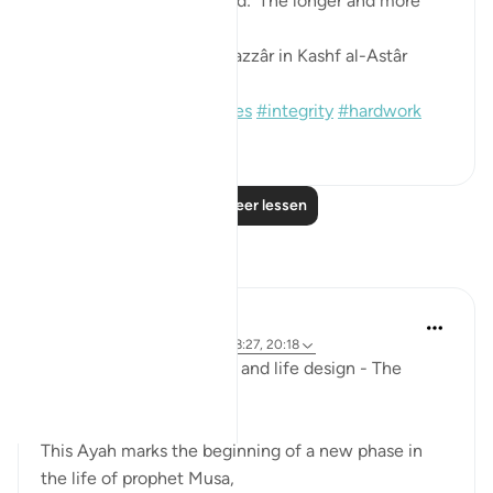
Moses complete?' He said: 'The longer and more
complete one.'
[Sound: Narrated by al-Bazzâr in Kashf al-Astâr
(2245)]
#hadith
#prophets
#moses
#integrity
#hardwork
1
0
Lees meer lessen
Reflecties
Mohannad Hakeem
vorig jaar
·
Verwijzen naar
ayah 28:27, 20:18
Ep.6 : Story of Musa (AS) and life design - The
Shepherd's path..
This Ayah marks the beginning of a new phase in
the life of prophet Musa,