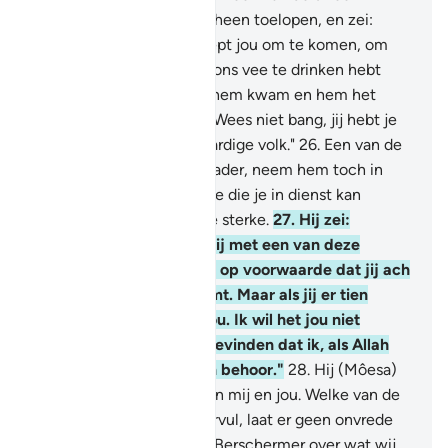
(vrouwen) verlegen naar heen toelopen, en zei:
"Voorwaar, mijn vader roept jou om te komen, om
jou te belonen, omdat jij ons vee te drinken hebt
gegeven." En toen hij bij hem kwam en hem het
verhaal vertelde, zei hij: "Wees niet bang, jij hebt je
gered van het onrechtvaardige volk."
26
.
Een van de
twee (vrouwen) zei: "O vader, neem hem toch in
dienst. Voorwaar, de beste die je in dienst kan
nemen is de betrouwbare sterke.
27
.
Hij zei:
"Voorwaar, ik wens dat jij met een van deze
dochters van mij trouwt, op voorwaarde dat jij ach
tjaar bij mij in dienst komt. Maar als jij er tien
vervult, dan is dat aan jou. Ik wil het jou niet
moeilijk maken, jij zult bevinden dat ik, als Allah
het wil, tot de oprechten behoor."
28
.
Hij (Môesa)
zei: "Laat dit zo zijn tussen mij en jou. Welke van de
twee termijnen ik ook vervul, laat er geen onvrede
tegen mij zijn en Allah is Berschermer over wat wij