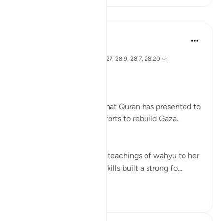
Lessen
Syaari Ab Rahman
2 jaar geleden
·
Verwijzen naar
ayah 28:11-12, 28:27, 28:9, 28:7, 28:20
RE BUILDING GAZA
Bi idzniLLAAH !!
There are 5 role models that Quran has presented to
us as inspiration in our efforts to rebuild Gaza.
1. Musa’s (AS) Mother.
She symbolises the calm teachings of wahyu to her
children. Her mothering skills built a strong fo...
Bekijk meer
17
0