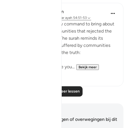
In the Shade of the Quran
31 weken geleden
·
Verwijzen naar
ayah 54:51-53
It was always a once-only command to bring about
the terrible fate of communities that rejected the
truth of God's message. The surah reminds its
addressees of the fates suffered by communities
who, like them, rejected the truth:
"We destroyed people like you...
Bekijk meer
0
0
Lees meer lessen
Notities en reflecties
Je hebt geen aantekeningen of overwegingen bij dit
vers.