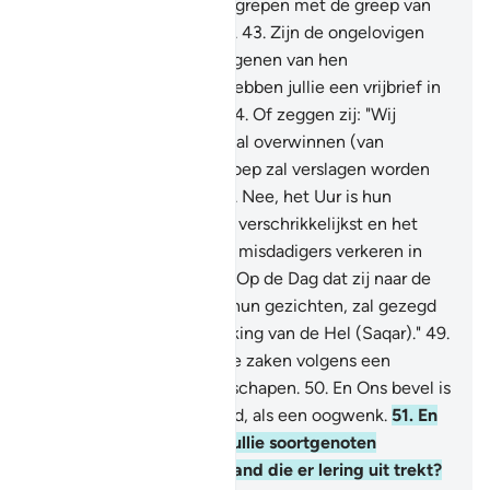
van Ons, waarop Wij hen grepen met de greep van
een machtige geweldige.
43
.
Zijn de ongelovigen
onder jullie beter dan diegenen van hen
(bovengenoemden), of hebben jullie een vrijbrief in
de vroegere Schriften?
44
.
Of zeggen zij: "Wij
vormen één (groep) die zal overwinnen (van
Moehammad)."
45
.
De groep zal verslagen worden
en zij zullen vluchten.
46
.
Nee, het Uur is hun
belofte, en het Uur is het verschrikkelijkst en het
bitterst.
47
.
Voorwaar, de misdadigers verkeren in
dwaling en in de Hel.
48
.
Op de Dag dat zij naar de
Hel gesleept worden op hun gezichten, zal gezegd
worden: "Proeft de aanraking van de Hel (Saqar)."
49
.
Voorwaar, Wij hebben alle zaken volgens een
bepaalde maatgeving geschapen.
50
.
En Ons bevel is
niets meer dan één Woord, als een oogwenk.
51
.
En
voorzeker, Wij hebben jullie soortgenoten
vernietigd, is er dan iemand die er lering uit trekt?