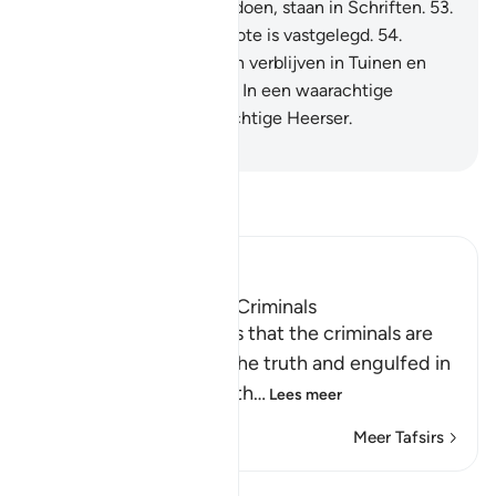
52
.
En alle dingen die zij doen, staan in Schriften.
53
.
En al het kleine en het grote is vastgelegd.
54
.
Voorwaar, de Moettaqôen verblijven in Tuinen en
rivieren (het Paradijs).
55
.
In een waarachtige
verblijfplaats, bij een machtige Heerser.
-
Sofian S. Siregar
Lees Tafsir
Ibn Kathir (Abridged)
The Destination of the Criminals
Allah the Exalted states that the criminals are
misguided away from the truth and engulfed in
confusion, because of th
…
Lees meer
Meer Tafsirs
Lessen