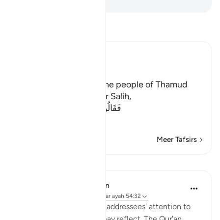
Lees Tafsir
Ibn Kathir (Abridged)
The Story of Thamud
Allah states here that the people of Thamud
denied their Messenger Salih,
فَقَالُواْ أَبَشَراً مِّنَّا وَحِداً نَّتَّبِعُهُ إِنَّآ إ
…
Lees meer
Meer Tafsirs
Lessen
In the Shade of the Quran
31 weken geleden
·
Verwijzen naar
ayah 54:32
Here, the surah draws its addressees' attention to
the Qur'an so that they may reflect. The Qur'an