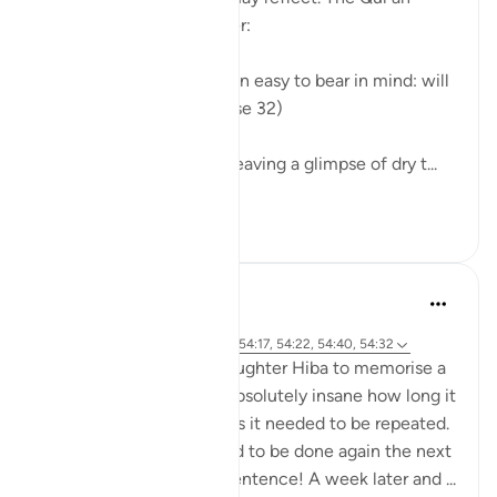
provides an easy reminder:
"We have made the Qur'an easy to bear in mind: will
anyone take heed?" (Verse 32)
The curtains are drawn, leaving a glimpse of dry t...
Bekijk meer
0
0
41
Abu Eesa
6 jaar geleden
·
Verwijzen naar
surah 54 en ayah 54:17, 54:22, 54:40, 54:32
I was trying to get my daughter Hiba to memorise a
quote in English. It was absolutely insane how long it
took and how many times it needed to be repeated.
And then the process had to be done again the next
day too. All for a single sentence! A week later and ...