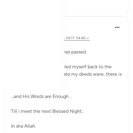
7
1
71
Sherene Mansor
21 weken geleden
·
Verwijzen naar
ayah 54:22, 54:32, 54:17, 54:40
Dawn breaks.
Another Blessed Last 10 has passed.
As i watch the skies, i pulled myself back to the
Quran. However inadequate my deeds were, there is
always the Quran.
...and His Words are Enough ..
Till i meet the next Blessed Night..
In sha Allah.