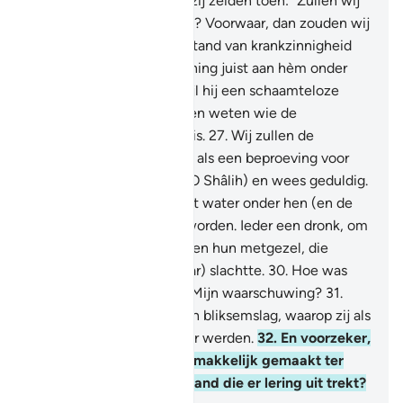
waarschuwingen.
24
.
En zij zeiden toen: "Zullen wij
één mens van ons volgen? Voorwaar, dan zouden wij
in dwaling en in een toestand van krankzinnigheid
verkeren.
25
.
Is de vermaning juist aan hèm onder
ons neergezonden, terwijl hij een schaamteloze
leugenaar is?"
26
.
Zij zullen weten wie de
schaamteloze leugenaar is.
27
.
Wij zullen de
vrouwtjeskameel zenden als een beproeving voor
hen, let daarom op hen (O Shâlih) en wees geduldig.
28
.
En bericht hun dat het water onder hen (en de
kameel) verdeeld moet worden. Ieder een dronk, om
de beurt.
29
.
Zij riepen toen hun metgezel, die
overmoedig werd en (haar) slachtte.
30
.
Hoe was
toen Mijn bestraffing en Mijn waarschuwing?
31
.
Voorwaar, Wij zonden één bliksemslag, waarop zij als
dorre takken voor veevoer werden.
32
.
En voorzeker,
Wij hebben de Koran gemakkelijk gemaakt ter
vermaning, is er dan iemand die er lering uit trekt?
-
Sofian S. Siregar