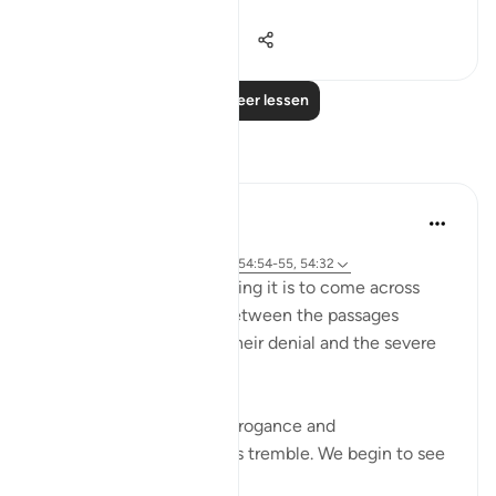
Bekijk meer
25
4
2.457
Lees meer lessen
Reflecties
Maryam Nazar
19 weken geleden
·
Verwijzen naar
surah 54 en ayah 54:54-55, 54:32
SubhanAllah… how relieving it is to come across
these aayaat placed in between the passages
describing past nations,their denial and the severe
punishment they faced.
As we read about their arrogance and
consequences, our hearts tremble. We begin to see
our o...
Bekijk meer